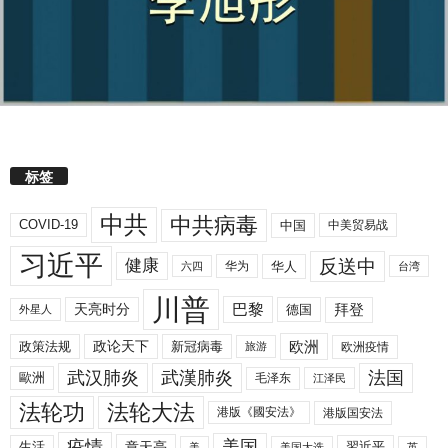
标签
中共
中共病毒
COVID-19
中国
中美贸易战
习近平
反送中
健康
华人
华为
六四
台湾
川普
拜登
天亮时分
巴黎
德国
外星人
欧洲
政策法规
政论天下
新冠病毒
欧洲疫情
旅游
武汉肺炎
武漢肺炎
法国
歐洲
毛泽东
江泽民
法轮功
法轮大法
港版《國安法》
港版国安法
美国
疫情
生活
章天亮
習近平
美
美国大选
英