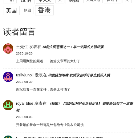
香港
英国
轮回
读者留言
王先生
发表在
AI的文明意蕴之一：单一空间的文明症候
2025-10-20
上周看到您的频道，一篇篇文章写的太好了
uslivjunoji
发表在
印度疫情海啸 欧洲议会呼吁停止航班入境
2022-08-30
新冠病毒一直在变种，真是太可怕了
royal blue
发表在
（独家）【我的比利时生活日记 5】 婆婆给我买了一双布
鞋
2022-08-03
开餐馆的餐巾一般都是外包给专业洗衣公司洗…