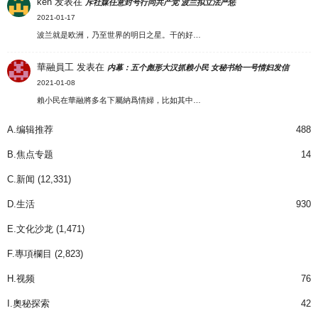
ken
发表在
斥社媒任意封号行同共产党 波兰拟立法严惩
2021-01-17
波兰就是欧洲，乃至世界的明日之星。干的好…
華融員工
发表在
内幕：五个彪形大汉抓赖小民 女秘书给一号情妇发信
2021-01-08
賴小民在華融將多名下屬納爲情婦，比如其中…
A.编辑推荐
488
B.焦点专题
14
C.新闻
(12,331)
D.生活
930
E.文化沙龙
(1,471)
F.專項欄目
(2,823)
H.视频
76
I.奧秘探索
42