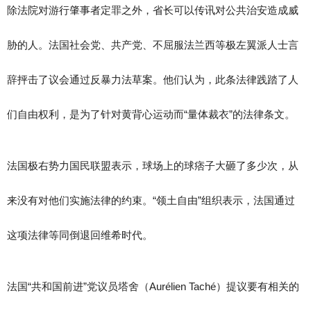
除法院对游行肇事者定罪之外，省长可以传讯对公共治安造成威
胁的人。法国社会党、共产党、不屈服法兰西等极左翼派人士言
辞抨击了议会通过反暴力法草案。他们认为，此条法律践踏了人
们自由权利，是为了针对黄背心运动而“量体裁衣”的法律条文。
法国极右势力国民联盟表示，球场上的球痞子大砸了多少次，从
来没有对他们实施法律的约束。“领土自由”组织表示，法国通过
这项法律等同倒退回维希时代。
法国“共和国前进”党议员塔舍（Aurélien Taché）提议要有相关的