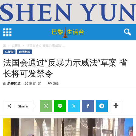
家
C.新闻
法国会通过“反暴力示威法”...
C.新闻
欧洲新闻
法国会通过“反暴力示威法”草案 省
长将可发禁令
由
老農問道
-
2019-01-31
368
Share