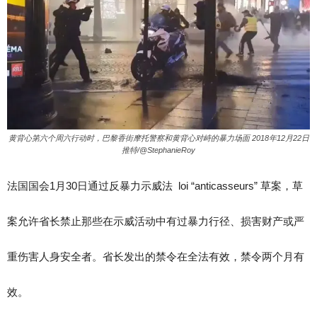
黄背心第六个周六行动时，巴黎香街摩托警察和黄背心对峙的暴力场面 2018年12月22日
推特/@StephanieRoy
法国国会1月30日通过反暴力示威法 loi “anticasseurs” 草案，草
案允许省长禁止那些在示威活动中有过暴力行径、损害财产或严
重伤害人身安全者。省长发出的禁令在全法有效，禁令两个月有
效。