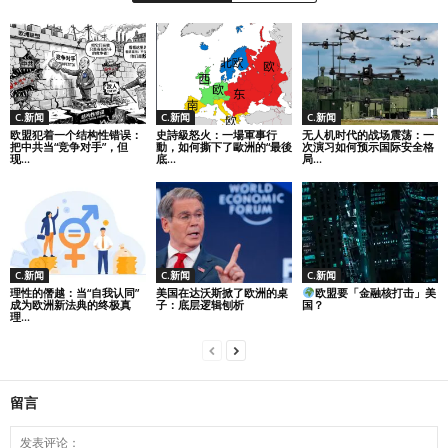
C.新闻
C.新闻
C.新闻
欧盟犯着一个结构性错误：
史詩級怒火：一場軍事行
无人机时代的战场震荡：一
把中共当“竞争对手”，但
動，如何撕下了歐洲的“最後
次演习如何预示国际安全格
现...
底...
局...
C.新闻
C.新闻
C.新闻
理性的僭越：当“自我认同”
美国在达沃斯掀了欧洲的桌
欧盟要「金融核打击」美
成为欧洲新法典的终极真
子：底层逻辑刨析
国？
理...
留言