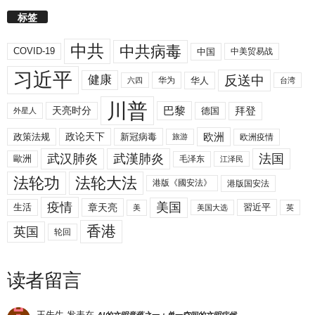
标签
中共
中共病毒
COVID-19
中国
中美贸易战
习近平
反送中
健康
华人
华为
六四
台湾
川普
拜登
天亮时分
巴黎
德国
外星人
欧洲
政策法规
政论天下
新冠病毒
欧洲疫情
旅游
武汉肺炎
武漢肺炎
法国
歐洲
毛泽东
江泽民
法轮功
法轮大法
港版《國安法》
港版国安法
美国
疫情
生活
章天亮
習近平
美
美国大选
英
香港
英国
轮回
读者留言
王先生
发表在