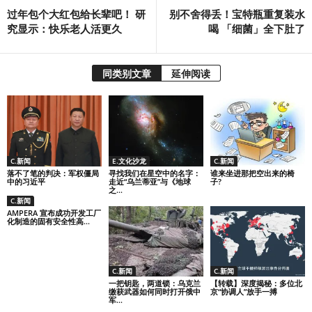
过年包个大红包给长辈吧！ 研
别不舍得丢！宝特瓶重复装水
究显示：快乐老人活更久
喝 「细菌」全下肚了
同类别文章
延伸阅读
C.新闻
E.文化沙龙
C.新闻
落不了笔的判决：军权僵局
寻找我们在星空中的名字：
谁来坐进那把空出来的椅
中的习近平
走近“乌兰蒂亚”与《地球
子?
之...
C.新闻
AMPERA 宣布成功开发工厂
化制造的固有安全性高...
C.新闻
C.新闻
一把钥匙，两道锁：乌克兰
【转载】深度揭秘：多位北
缴获武器如何同时打开俄中
京“协调人”放手一搏
军...