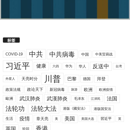
标签
中共
中共病毒
COVID-19
中国
中美贸易战
习近平
反送中
健康
华人
华为
六四
台湾
川普
拜登
天亮时分
巴黎
德国
外星人
欧洲
政策法规
政论天下
新冠病毒
欧洲疫情
旅游
武汉肺炎
武漢肺炎
法国
歐洲
毛泽东
江泽民
法轮功
法轮大法
港版《國安法》
港版国安法
美国
疫情
生活
章天亮
習近平
美
美国大选
英
香港
英国
轮回