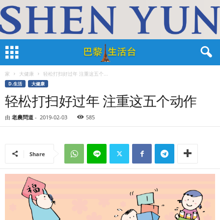
家
大健康
轻松打扫好过年 注重这五个...
D.生活
大健康
轻松打扫好过年 注重这五个动作
由
老農問道
-
2019-02-03
585
Share