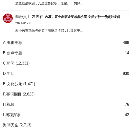
波兰就是欧洲，乃至世界的明日之星。干的好…
華融員工
发表在
内幕：五个彪形大汉抓赖小民 女秘书给一号情妇发信
2021-01-08
賴小民在華融將多名下屬納爲情婦，比如其中…
A.编辑推荐
488
B.焦点专题
14
C.新闻
(12,331)
D.生活
930
E.文化沙龙
(1,471)
F.專項欄目
(2,823)
H.视频
76
I.奧秘探索
42
海闊天空
(2,713)