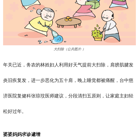
大扫除（公共图片·）
年关已近，务农的林姓妇人利用好天气提前大扫除，肩膀肌腱发
炎旧疾复发，进一步恶化为五十肩，晚上睡觉都被痛醒，台中慈
济医院复健科张琼玟医师建议，分段清扫五原则，让家庭主妇轻
松好过年。
婆婆妈妈求诊遽增