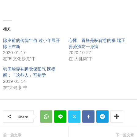
相关
除夕前的传统年俗 过小年展开
心悸、胃胀是驼背惹的祸 端正
除旧布新
姿势预防一身病
2020-01-17
2020-10-27
在“E.文化沙龙”中
在“大健康”中
韩国瑜穿袜睡觉保阳气 医提
醒：「这些人」可别学
2019-01-14
在“大健康”中
Share
前一篇文章
下一篇文章