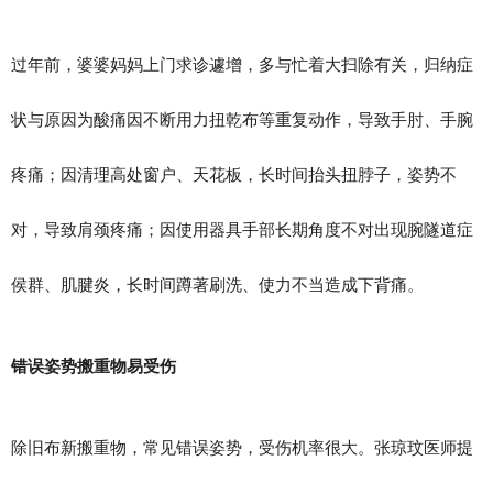
过年前，婆婆妈妈上门求诊遽增，多与忙着大扫除有关，归纳症
状与原因为酸痛因不断用力扭乾布等重复动作，导致手肘、手腕
疼痛；因清理高处窗户、天花板，长时间抬头扭脖子，姿势不
对，导致肩颈疼痛；因使用器具手部长期角度不对出现腕隧道症
侯群、肌腱炎，长时间蹲著刷洗、使力不当造成下背痛。
错误姿势搬重物易受伤
除旧布新搬重物，常见错误姿势，受伤机率很大。张琼玟医师提