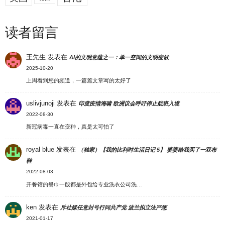
读者留言
王先生
发表在
AI的文明意蕴之一：单一空间的文明症候
2025-10-20
上周看到您的频道，一篇篇文章写的太好了
uslivjunoji
发表在
印度疫情海啸 欧洲议会呼吁停止航班入境
2022-08-30
新冠病毒一直在变种，真是太可怕了
royal blue
发表在
（独家）【我的比利时生活日记 5】 婆婆给我买了一双布
鞋
2022-08-03
开餐馆的餐巾一般都是外包给专业洗衣公司洗…
ken
发表在
斥社媒任意封号行同共产党 波兰拟立法严惩
2021-01-17