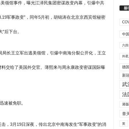
军出逃美领馆事件，曝光江泽民集团密谋政变内幕，引爆中共
标
.19军事政变”，同年5月初，胡锦涛在北京京西宾馆秘密
COV
大”后下台。
中
六四
公安局局长王立军出逃美领馆，引爆中南海分裂公开化，王立
外星
德
材料交给了美国外交官。薄熙来与周永康政变密谋国际曝
新
武
法
来迅速被免职。
港版
章
英
击，3月19日深夜，传出北京中南海发生“军事政变”的消