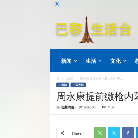
巴
黎
生
活
新闻
生活
文化
家
C.新闻
周永康提前缴枪内幕：那一夜...
C.新闻
中国大陆
周永康提前缴枪内
由
老農問道
-
2019-02-03
7132
Share