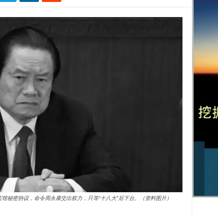
宾馆秘密协议，命令周永康交出权力，只等“十八大”后下台。（资料图片）