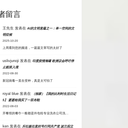
者留言
王先生
发表在
AI的文明意蕴之一：单一空间的文
明症候
2025-10-20
上周看到您的频道，一篇篇文章写的太好了
uslivjunoji
发表在
印度疫情海啸 欧洲议会呼吁停
止航班入境
2022-08-30
新冠病毒一直在变种，真是太可怕了
royal blue
发表在
（独家）【我的比利时生活日记
5】 婆婆给我买了一双布鞋
2022-08-03
开餐馆的餐巾一般都是外包给专业洗衣公司洗…
ken
发表在
斥社媒任意封号行同共产党 波兰拟立