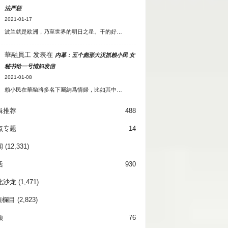
法严惩
2021-01-17
波兰就是欧洲，乃至世界的明日之星。干的好…
華融員工
发表在
内幕：五个彪形大汉抓赖小民 女
秘书给一号情妇发信
2021-01-08
賴小民在華融將多名下屬納爲情婦，比如其中…
辑推荐
488
点专题
14
闻
(12,331)
活
930
化沙龙
(1,471)
項欄目
(2,823)
频
76