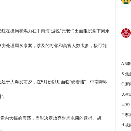
红在搅局和竭力在中南海“游说”元老们出面阻扰拿下周永
政变处理周永康案，涉及的将领和高官人数太多，极可能
A.编
B.焦
处于大爆发前夕，在5月份以后面临“硬着陆”，中南海即
C.新
D.生
”。
E.文
F.專
出现党内大幅的震荡，当时决定放弃对周永康的逮捕。胡、
H.视