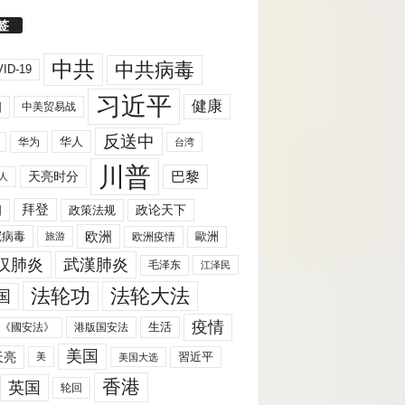
签
中共
中共病毒
ID-19
习近平
健康
国
中美贸易战
反送中
华人
华为
台湾
川普
天亮时分
巴黎
人
拜登
国
政策法规
政论天下
欧洲
歐洲
冠病毒
欧洲疫情
旅游
汉肺炎
武漢肺炎
毛泽东
江泽民
法轮功
法轮大法
国
疫情
生活
《國安法》
港版国安法
美国
天亮
習近平
美
美国大选
香港
英国
轮回