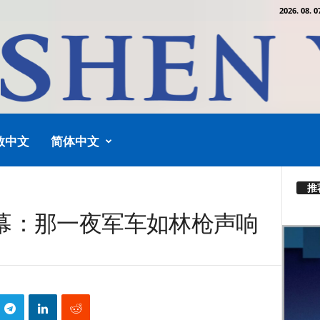
2026. 08. 0
教中文
简体中文
推
幕：那一夜军车如林枪声响