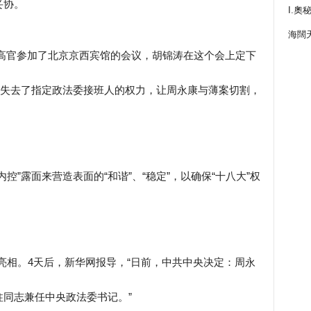
妥协。
I.奧
海闊
中共高官参加了北京京西宾馆的会议，胡锦涛在这个会上定下
，失去了指定政法委接班人的权力，让周永康与薄案切割，
控”露面来营造表面的“和谐”、“稳定”，以确保“十八大”权
常委亮相。4天后，新华网报导，“日前，中共中央决定：周永
同志兼任中央政法委书记。”