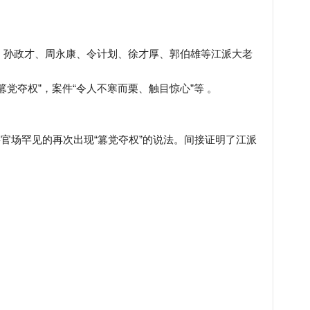
、孙政才、周永康、令计划、徐才厚、郭伯雄等江派大老
党夺权”，案件“令人不寒而栗、触目惊心”等 。
共官场罕见的再次出现“篡党夺权”的说法。间接证明了江派