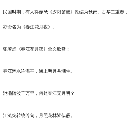
器
民国时期，有人将琵琶《夕阳箫鼓》改编为琵琶、古筝二重奏，
亦命名为《春江花月夜》。
张若虚《春江花月夜》全文欣赏：
春江潮水连海平，海上明月共潮生。
滟滟随波千万里，何处春江无月明？
江流宛转绕芳甸，月照花林皆似霰。