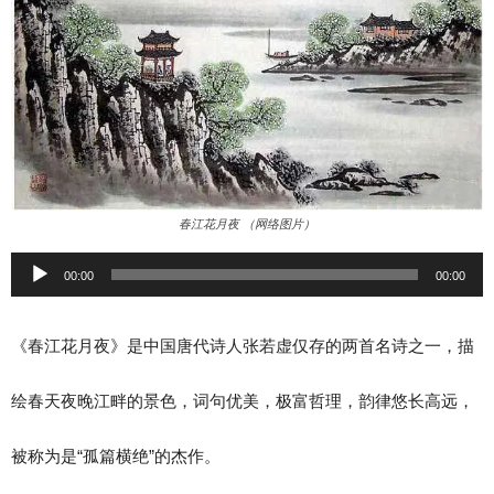
春江花月夜 （网络图片）
音
00:00
00:00
频
《春江花月夜》是中国唐代诗人张若虚仅存的两首名诗之一，描
播
绘春天夜晚江畔的景色，词句优美，极富哲理，韵律悠长高远，
放
被称为是“孤篇横绝”的杰作。