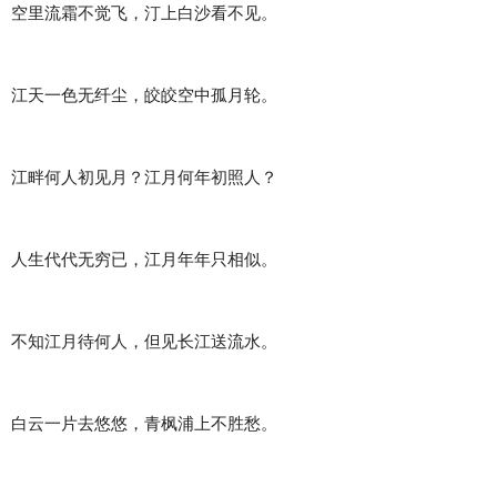
空里流霜不觉飞，汀上白沙看不见。
江天一色无纤尘，皎皎空中孤月轮。
江畔何人初见月？江月何年初照人？
人生代代无穷已，江月年年只相似。
不知江月待何人，但见长江送流水。
白云一片去悠悠，青枫浦上不胜愁。