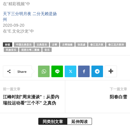
在“精彩视频”中
天下三分明月夜 二分无赖是扬
州
2020-09-20
在“E.文化沙龙”中
标签
中国古典音乐
古典音乐
古筝
古筝独奏
张若虚
春江花月夜
春江花月夜诗
民族音乐
琵琶古筝二重奏
音乐
Share
前一篇文章
下一篇文章
江峰时刻”周末漫谈”：从委内
阳春白雪
瑞拉运动看“三个不” 之真伪
同类别文章
延伸阅读