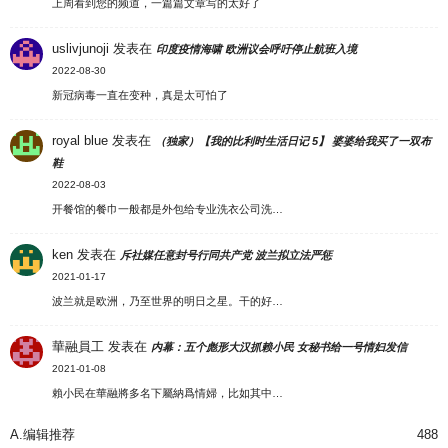
上周看到您的频道，一篇篇文章写的太好了
uslivjunoji
发表在
印度疫情海啸 欧洲议会呼吁停止航班入境
2022-08-30
新冠病毒一直在变种，真是太可怕了
royal blue
发表在
（独家）【我的比利时生活日记 5】 婆婆给我买了一双布
鞋
2022-08-03
开餐馆的餐巾一般都是外包给专业洗衣公司洗…
ken
发表在
斥社媒任意封号行同共产党 波兰拟立法严惩
2021-01-17
波兰就是欧洲，乃至世界的明日之星。干的好…
華融員工
发表在
内幕：五个彪形大汉抓赖小民 女秘书给一号情妇发信
2021-01-08
賴小民在華融將多名下屬納爲情婦，比如其中…
A.编辑推荐
488