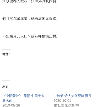
江水流春去欲尽，江潭落月复西斜。
斜月沉沉藏海雾，碣石潇湘无限路。
不知乘月几人归？落花摇情满江树。
赞过：
相关
《夕阳萧鼓》 琵琶 中国十大古
中秋节 诗人为何要咏明月
典名曲
2020-10-01
2019-05-26
在“E.文化沙龙”中