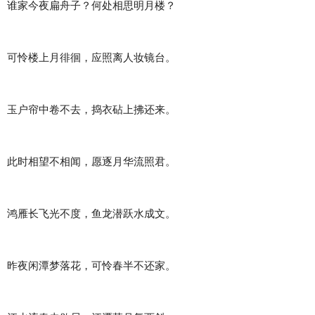
谁家今夜扁舟子？何处相思明月楼？
可怜楼上月徘徊，应照离人妆镜台。
玉户帘中卷不去，捣衣砧上拂还来。
此时相望不相闻，愿逐月华流照君。
鸿雁长飞光不度，鱼龙潜跃水成文。
昨夜闲潭梦落花，可怜春半不还家。