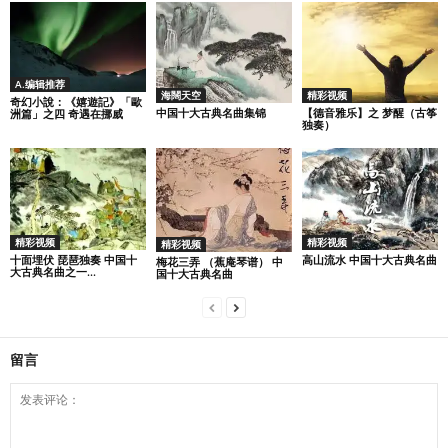
A.编辑推荐
海闊天空
精彩视频
奇幻小說：《嬉遊記》「歐
中国十大古典名曲集锦
【德音雅乐】之 梦醒（古筝
洲篇」之四 奇遇在挪威
独奏）
精彩视频
精彩视频
精彩视频
十面埋伏 琵琶独奏 中国十
高山流水 中国十大古典名曲
梅花三弄 （蕉庵琴谱） 中
大古典名曲之一...
国十大古典名曲
留言