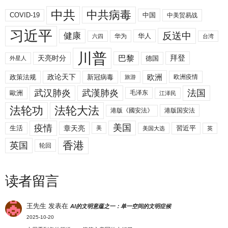
中共
中共病毒
COVID-19
中国
中美贸易战
习近平
反送中
健康
华人
华为
六四
台湾
川普
拜登
天亮时分
巴黎
德国
外星人
欧洲
政策法规
政论天下
新冠病毒
欧洲疫情
旅游
武汉肺炎
武漢肺炎
法国
歐洲
毛泽东
江泽民
法轮功
法轮大法
港版《國安法》
港版国安法
美国
疫情
生活
章天亮
習近平
美
美国大选
英
香港
英国
轮回
读者留言
王先生
发表在
AI的文明意蕴之一：单一空间的文明症候
2025-10-20