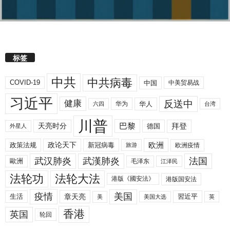
标签
中共
中共病毒
COVID-19
中国
中美贸易战
习近平
反送中
健康
华人
华为
六四
台湾
川普
拜登
天亮时分
巴黎
德国
外星人
欧洲
政策法规
政论天下
新冠病毒
欧洲疫情
旅游
武汉肺炎
武漢肺炎
法国
歐洲
毛泽东
江泽民
法轮功
法轮大法
港版《國安法》
港版国安法
美国
疫情
生活
章天亮
習近平
美
美国大选
英
香港
英国
轮回