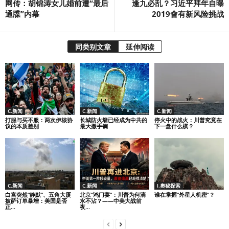
网传：胡锦涛女儿婚前遭“最后
逢九必乱？习近平拜年自曝
通牒”内幕
2019會有新风险挑战
同类别文章
延伸阅读
C.新闻
C.新闻
C.新闻
打服与买不服：两次伊核协
长城防火墙已经成为中共的
停火中的战火：川普究竟在
议的本质差别
最大撒手锏
下一盘什么棋？
C.新闻
C.新闻
I.奧秘探索
白宫突然“静默”、五角大厦
北京“鸿门宴”：川普为何滴
谁在掌握“外星人机密”？
披萨订单暴增：美国是否
水不沾？——中美大战前
正...
夜...