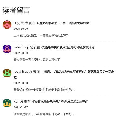
读者留言
王先生
发表在
AI的文明意蕴之一：单一空间的文明症候
2025-10-20
上周看到您的频道，一篇篇文章写的太好了
uslivjunoji
发表在
印度疫情海啸 欧洲议会呼吁停止航班入境
2022-08-30
新冠病毒一直在变种，真是太可怕了
royal blue
发表在
（独家）【我的比利时生活日记 5】 婆婆给我买了一双布
鞋
2022-08-03
开餐馆的餐巾一般都是外包给专业洗衣公司洗…
ken
发表在
斥社媒任意封号行同共产党 波兰拟立法严惩
2021-01-17
波兰就是欧洲，乃至世界的明日之星。干的好…