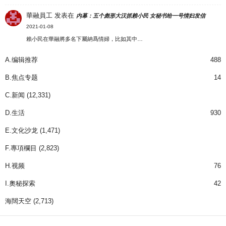
華融員工
发表在
内幕：五个彪形大汉抓赖小民 女秘书给一号情妇发信
2021-01-08
賴小民在華融將多名下屬納爲情婦，比如其中…
A.编辑推荐
488
B.焦点专题
14
C.新闻
(12,331)
D.生活
930
E.文化沙龙
(1,471)
F.專項欄目
(2,823)
H.视频
76
I.奧秘探索
42
海闊天空
(2,713)