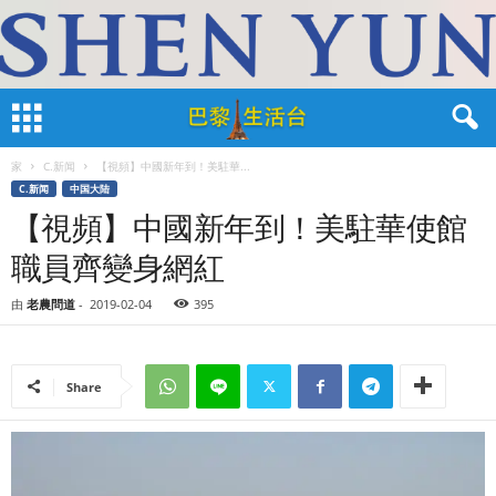
家
C.新闻
【視頻】中國新年到！美駐華...
C.新闻
中国大陆
【視頻】中國新年到！美駐華使館
職員齊變身網紅
由
老農問道
-
2019-02-04
395
Share