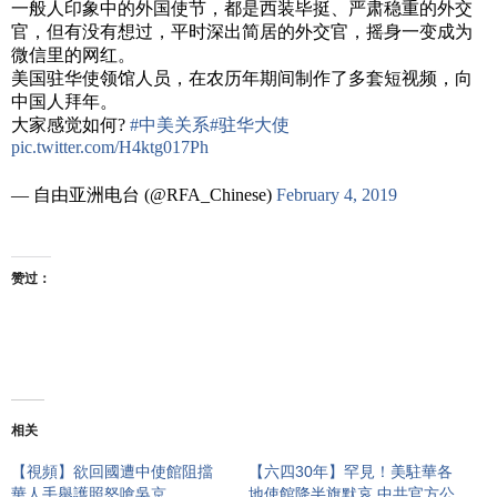
一般人印象中的外国使节，都是西装毕挺、严肃稳重的外交
官，但有没有想过，平时深出简居的外交官，摇身一变成为
微信里的网红。
美国驻华使领馆人员，在农历年期间制作了多套短视频，向
中国人拜年。
大家感觉如何?
#中美关系
#驻华大使
pic.twitter.com/H4ktg017Ph
— 自由亚洲电台 (@RFA_Chinese)
February 4, 2019
赞过：
相关
【視頻】欲回國遭中使館阻擋
【六四30年】罕見！美駐華各
華人手舉護照怒嗆吳京
地使館降半旗默哀 中共官方公