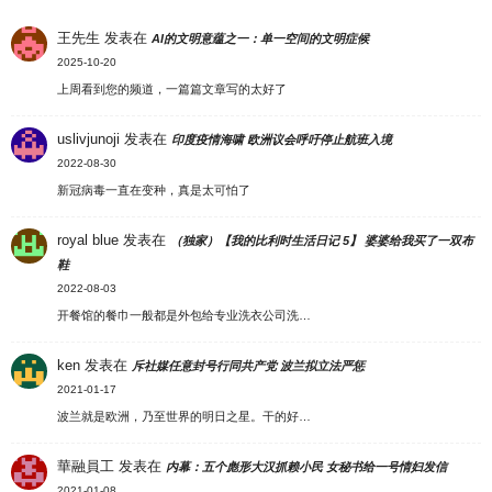
王先生
发表在
AI的文明意蕴之一：单一空间的文明症候
2025-10-20
上周看到您的频道，一篇篇文章写的太好了
uslivjunoji
发表在
印度疫情海啸 欧洲议会呼吁停止航班入境
2022-08-30
新冠病毒一直在变种，真是太可怕了
royal blue
发表在
（独家）【我的比利时生活日记 5】 婆婆给我买了一双布
鞋
2022-08-03
开餐馆的餐巾一般都是外包给专业洗衣公司洗…
ken
发表在
斥社媒任意封号行同共产党 波兰拟立法严惩
2021-01-17
波兰就是欧洲，乃至世界的明日之星。干的好…
華融員工
发表在
内幕：五个彪形大汉抓赖小民 女秘书给一号情妇发信
2021-01-08