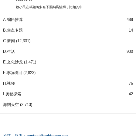
賴小民在華融將多名下屬納爲情婦，比如其中…
A.编辑推荐
488
B.焦点专题
14
C.新闻
(12,331)
D.生活
930
E.文化沙龙
(1,471)
F.專項欄目
(2,823)
H.视频
76
I.奧秘探索
42
海闊天空
(2,713)
投稿、联系：
contact@sohfrance.org