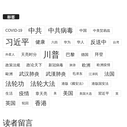
标签
中共
中共病毒
COVID-19
中国
中美贸易战
习近平
反送中
健康
华人
华为
六四
台湾
川普
拜登
天亮时分
巴黎
德国
外星人
欧洲
政策法规
政论天下
新冠病毒
欧洲疫情
旅游
武汉肺炎
武漢肺炎
法国
歐洲
毛泽东
江泽民
法轮功
法轮大法
港版《國安法》
港版国安法
美国
疫情
生活
章天亮
習近平
美
美国大选
英
香港
英国
轮回
读者留言