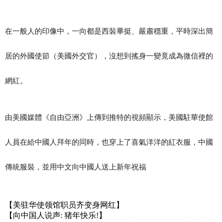
在一般人的印像中，一向都是西裝畢挺、嚴肅穩重，平時深出簡
居的外國使節（美國外交官），沒想到搖身一變竟成為微信裡的
網紅。
由美國媒體《自由亞洲》上傳到推特的視頻顯示，美國駐華使館
人員在給中國人拜年的同時，也穿上了喜氣洋洋的紅衣服，中國
傳統服裝，並用中文向中國人送上新年祝福
【美驻华使领馆职员齐变身网红】
【向中国人说声: 猪年快乐!】