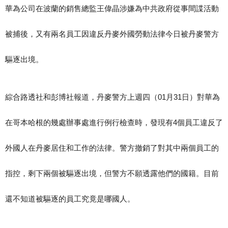
華為公司在波蘭的銷售總監王偉晶涉嫌為中共政府從事間諜活動
被捕後，又有兩名員工因違反丹麥外國勞動法律今日被丹麥警方
驅逐出境。
綜合路透社和彭博社報道，丹麥警方上週四（01月31日）對華為
在哥本哈根的幾處辦事處進行例行檢查時，發現有4個員工違反了
外國人在丹麥居住和工作的法律。警方撤銷了對其中兩個員工的
指控，剩下兩個被驅逐出境，但警方不願透露他們的國籍。目前
還不知道被驅逐的員工究竟是哪國人。