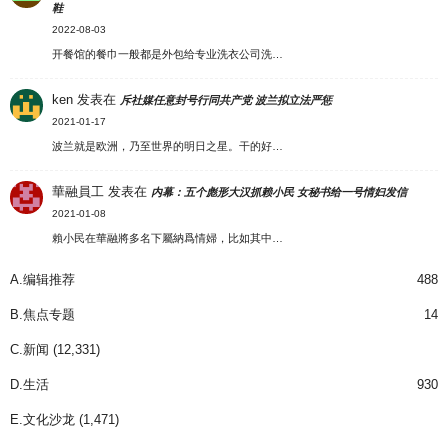
鞋
2022-08-03
开餐馆的餐巾一般都是外包给专业洗衣公司洗…
ken
发表在
斥社媒任意封号行同共产党 波兰拟立法严惩
2021-01-17
波兰就是欧洲，乃至世界的明日之星。干的好…
華融員工
发表在
内幕：五个彪形大汉抓赖小民 女秘书给一号情妇发信
2021-01-08
賴小民在華融將多名下屬納爲情婦，比如其中…
A.编辑推荐
488
B.焦点专题
14
C.新闻
(12,331)
D.生活
930
E.文化沙龙
(1,471)