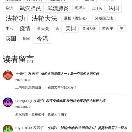
武汉肺炎
武漢肺炎
法国
歐洲
毛泽东
江泽民
法轮功
法轮大法
港版《國安法》
港版国安法
美国
疫情
生活
章天亮
習近平
美
美国大选
英
香港
英国
轮回
读者留言
王先生
发表在
AI的文明意蕴之一：单一空间的文明症候
2025-10-20
上周看到您的频道，一篇篇文章写的太好了
uslivjunoji
发表在
印度疫情海啸 欧洲议会呼吁停止航班入境
2022-08-30
新冠病毒一直在变种，真是太可怕了
royal blue
发表在
（独家）【我的比利时生活日记 5】 婆婆给我买了一双布