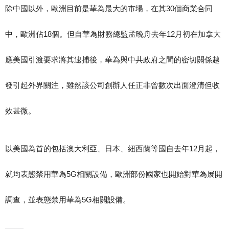
除中國以外，歐洲目前是華為最大的市場，在其30個商業合同
中，歐洲佔18個。但自華為財務總監孟晚舟去年12月初在加拿大
應美國引渡要求將其逮捕後，華為與中共政府之間的密切關係越
發引起外界關注，雖然該公司創辦人任正非曾數次出面澄清但收
效甚微。
以美國為首的包括澳大利亞、日本、紐西蘭等國自去年12月起，
就均表態禁用華為5G相關設備，歐洲部份國家也開始對華為展開
調查，並表態禁用華為5G相關設備。