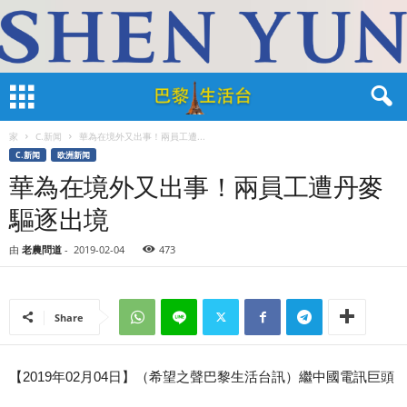
家
C.新闻
華為在境外又出事！兩員工遭...
C.新闻
欧洲新闻
華為在境外又出事！兩員工遭丹麥
驅逐出境
由
老農問道
-
2019-02-04
473
Share
【2019年02月04日】（希望之聲巴黎生活台訊）繼中國電訊巨頭