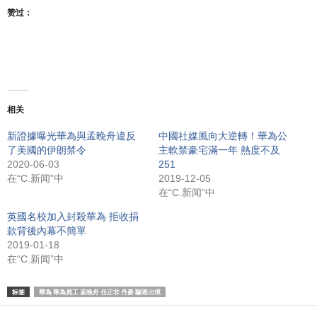
赞过：
相关
新證據曝光華為與孟晚舟違反
中國社媒風向大逆轉！華為公
了美國的伊朗禁令
主軟禁豪宅滿一年 熱度不及
2020-06-03
251
在“C.新闻”中
2019-12-05
在“C.新闻”中
英國名校加入封殺華為 拒收捐
款背後內幕不簡單
2019-01-18
在“C.新闻”中
标签
華為 華為員工 孟晚舟 任正非 丹麥 驅逐出境