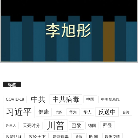
标签
中共
中共病毒
COVID-19
中国
中美贸易战
习近平
反送中
健康
华人
华为
六四
台湾
川普
拜登
天亮时分
巴黎
德国
外星人
欧洲
政策法规
政论天下
新冠病毒
欧洲疫情
旅游