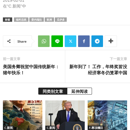
2019-02-01
在“C.新闻”中
标签
临时总统
委内瑞拉
欧洲
瓜伊多
Share
前一篇文章
下一篇文章
美国务卿祝贺中国传统新年：
新年到了！ 工作，年终奖皆没
猪年快乐！
经济寒冬仍笼罩中国
同类别文章
延伸阅读
C.新闻
C.新闻
F.專項欄目