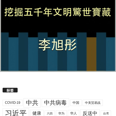
标签
中共
中共病毒
COVID-19
中国
中美贸易战
习近平
反送中
健康
华人
华为
六四
台湾