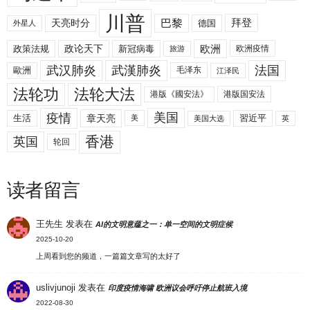
川普
拜登
天亮时分
巴黎
德国
外星人
欧洲
政策法规
政论天下
新冠病毒
欧洲疫情
旅游
武汉肺炎
武漢肺炎
法国
歐洲
毛泽东
江泽民
法轮功
法轮大法
港版《國安法》
港版国安法
美国
疫情
生活
章天亮
習近平
美
美国大选
英
香港
英国
轮回
读者留言
王先生
发表在
AI的文明意蕴之一：单一空间的文明症候
2025-10-20
上周看到您的频道，一篇篇文章写的太好了
uslivjunoji
发表在
印度疫情海啸 欧洲议会呼吁停止航班入境
2022-08-30