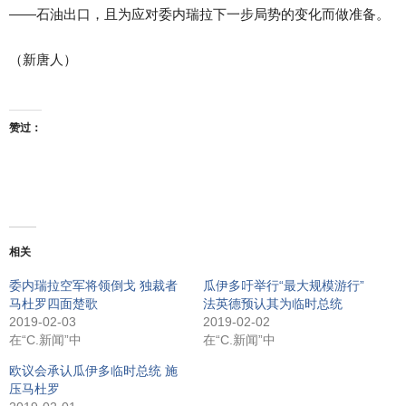
——石油出口，且为应对委内瑞拉下一步局势的变化而做准备。
（新唐人）
赞过：
相关
委内瑞拉空军将领倒戈 独裁者
瓜伊多吁举行“最大规模游行”
马杜罗四面楚歌
法英德预认其为临时总统
2019-02-03
2019-02-02
在“C.新闻”中
在“C.新闻”中
欧议会承认瓜伊多临时总统 施
压马杜罗