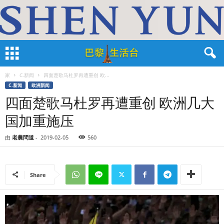
家
C.新闻
四面楚歌马杜罗再遭重创 欧...
C.新闻
欧洲新闻
四面楚歌马杜罗再遭重创 欧洲几大
国加重施压
由
老農問道
-
2019-02-05
560
Share