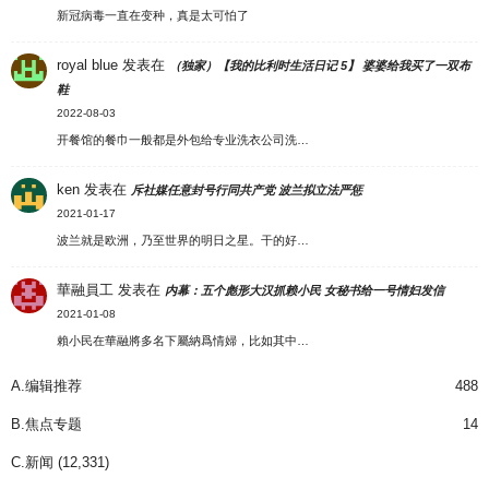
新冠病毒一直在变种，真是太可怕了
royal blue
发表在
（独家）【我的比利时生活日记 5】 婆婆给我买了一双布
鞋
2022-08-03
开餐馆的餐巾一般都是外包给专业洗衣公司洗…
ken
发表在
斥社媒任意封号行同共产党 波兰拟立法严惩
2021-01-17
波兰就是欧洲，乃至世界的明日之星。干的好…
華融員工
发表在
内幕：五个彪形大汉抓赖小民 女秘书给一号情妇发信
2021-01-08
賴小民在華融將多名下屬納爲情婦，比如其中…
A.编辑推荐
488
B.焦点专题
14
C.新闻
(12,331)