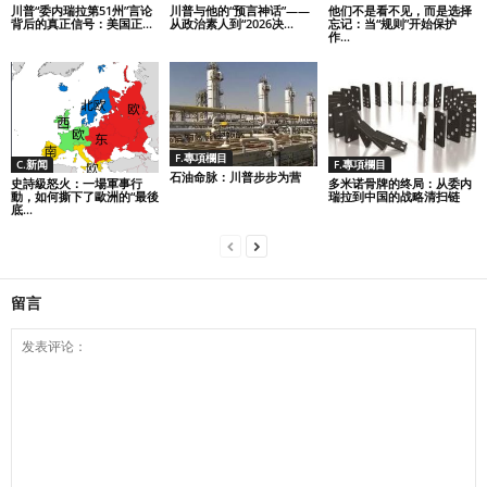
川普“委内瑞拉第51州”言论
川普与他的“预言神话”——
他们不是看不见，而是选择
背后的真正信号：美国正...
从政治素人到“2026决...
忘记：当“规则”开始保护
作...
F.專項欄目
C.新闻
F.專項欄目
石油命脉：川普步步为营
史詩級怒火：一場軍事行
多米诺骨牌的终局：从委内
動，如何撕下了歐洲的“最後
瑞拉到中国的战略清扫链
底...
留言