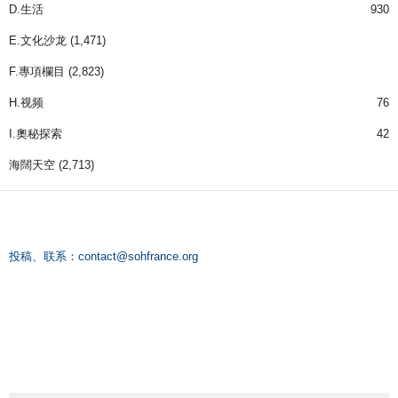
D.生活
930
E.文化沙龙
(1,471)
F.專項欄目
(2,823)
H.视频
76
I.奧秘探索
42
海闊天空
(2,713)
投稿、联系：
contact@sohfrance.org