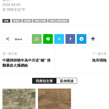
2016-04-03
在“传统文化”中
标签
伴奏乐
张择端
清明上河图
清明上河图伴奏乐
Share
前一篇文章
下一篇文章
中國律師豬年為中共送“鐘” 推
渔舟唱晚
翻暴政火爆網絡
同类别文章
延伸阅读