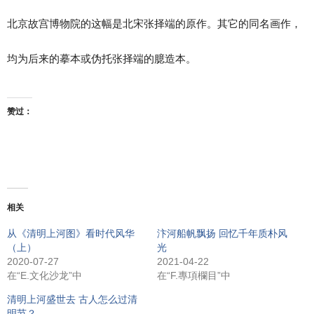
北京故宫博物院的这幅是北宋张择端的原作。其它的同名画作，
均为后来的摹本或伪托张择端的臆造本。
赞过：
相关
从《清明上河图》看时代风华
汴河船帆飘扬 回忆千年质朴风
（上）
光
2020-07-27
2021-04-22
在“E.文化沙龙”中
在“F.專項欄目”中
清明上河盛世去 古人怎么过清
明节？