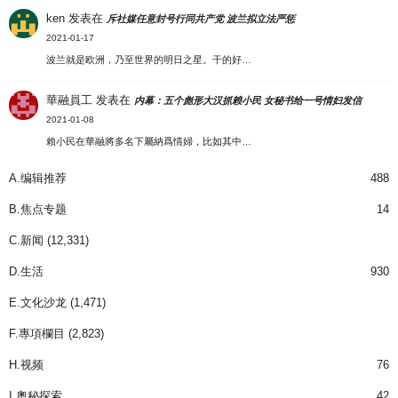
ken
发表在
斥社媒任意封号行同共产党 波兰拟立法严惩
2021-01-17
波兰就是欧洲，乃至世界的明日之星。干的好…
華融員工
发表在
内幕：五个彪形大汉抓赖小民 女秘书给一号情妇发信
2021-01-08
賴小民在華融將多名下屬納爲情婦，比如其中…
A.编辑推荐
488
B.焦点专题
14
C.新闻
(12,331)
D.生活
930
E.文化沙龙
(1,471)
F.專項欄目
(2,823)
H.视频
76
I.奧秘探索
42