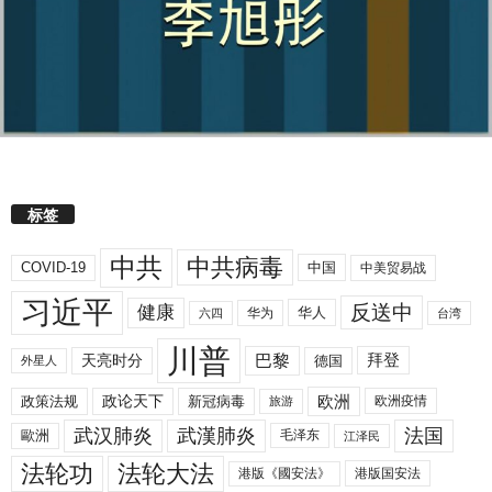
标签
中共
中共病毒
COVID-19
中国
中美贸易战
习近平
反送中
健康
华人
华为
六四
台湾
川普
拜登
天亮时分
巴黎
德国
外星人
欧洲
政策法规
政论天下
新冠病毒
欧洲疫情
旅游
武汉肺炎
武漢肺炎
法国
歐洲
毛泽东
江泽民
法轮功
法轮大法
港版《國安法》
港版国安法