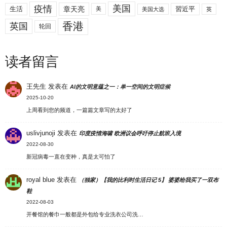
美国
疫情
生活
章天亮
習近平
美
美国大选
英
香港
英国
轮回
读者留言
王先生
发表在
AI的文明意蕴之一：单一空间的文明症候
2025-10-20
上周看到您的频道，一篇篇文章写的太好了
uslivjunoji
发表在
印度疫情海啸 欧洲议会呼吁停止航班入境
2022-08-30
新冠病毒一直在变种，真是太可怕了
royal blue
发表在
（独家）【我的比利时生活日记 5】 婆婆给我买了一双布
鞋
2022-08-03
开餐馆的餐巾一般都是外包给专业洗衣公司洗…