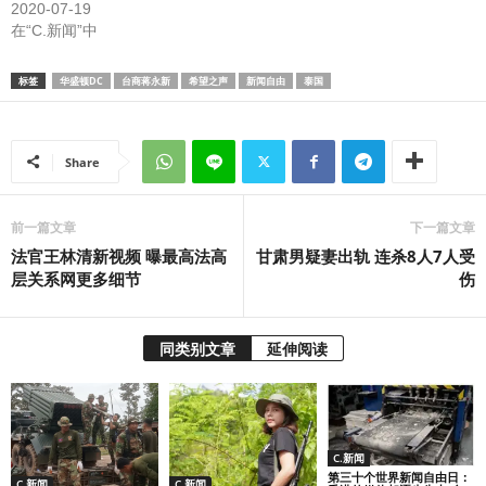
2020-07-19
在“C.新闻”中
标签
华盛顿DC
台商蒋永新
希望之声
新闻自由
泰国
Share
前一篇文章
下一篇文章
法官王林清新视频 曝最高法高
甘肃男疑妻出轨 连杀8人7人受
层关系网更多细节
伤
同类别文章
延伸阅读
C.新闻
第三十个世界新闻自由日：
C.新闻
C.新闻