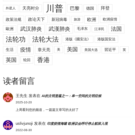
川普
拜登
天亮时分
巴黎
德国
外星人
欧洲
政策法规
政论天下
新冠病毒
欧洲疫情
旅游
武汉肺炎
武漢肺炎
法国
歐洲
毛泽东
江泽民
法轮功
法轮大法
港版《國安法》
港版国安法
美国
疫情
生活
章天亮
習近平
美
美国大选
英
香港
英国
轮回
读者留言
王先生
发表在
AI的文明意蕴之一：单一空间的文明症候
2025-10-20
上周看到您的频道，一篇篇文章写的太好了
uslivjunoji
发表在
印度疫情海啸 欧洲议会呼吁停止航班入境
2022-08-30