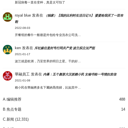
新冠病毒一直在变种，真是太可怕了
royal blue
发表在
（独家）【我的比利时生活日记 5】 婆婆给我买了一双布
鞋
2022-08-03
开餐馆的餐巾一般都是外包给专业洗衣公司洗…
ken
发表在
斥社媒任意封号行同共产党 波兰拟立法严惩
2021-01-17
波兰就是欧洲，乃至世界的明日之星。干的好…
華融員工
发表在
内幕：五个彪形大汉抓赖小民 女秘书给一号情妇发信
2021-01-08
賴小民在華融將多名下屬納爲情婦，比如其中…
A.编辑推荐
488
B.焦点专题
14
C.新闻
(12,331)