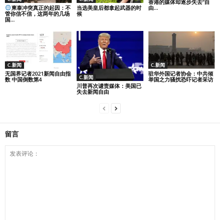
香港的媒体却逐步失去“自
柬泰冲突真正的起因：不
当选美皇后都拿起武器的时
由...
管你信不信，这两年的几场
候
国...
C.新闻
C.新闻
无国界记者2021新闻自由指
驻华外国记者协会：中共倾
C.新闻
数 中国倒数第4
举国之力骚扰恐吓记者采访
川普再次谴责媒体：美国已
失去新闻自由
留言