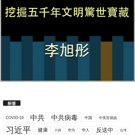
标签
中共
中共病毒
COVID-19
中国
中美贸易战
习近平
反送中
健康
华人
华为
六四
台湾