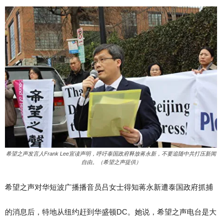
希望之声发言人Frank Lee宣读声明，呼吁泰国政府释放蒋永新，不要追随中共打压新闻
自由。（希望之声提供）
希望之声对华短波广播播音员吕女士得知蒋永新遭泰国政府抓捕
的消息后，特地从纽约赶到华盛顿DC。她说，希望之声电台是大