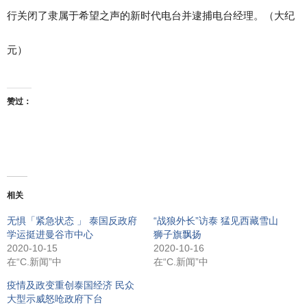
行关闭了隶属于希望之声的新时代电台并逮捕电台经理。（大纪
元）
赞过：
相关
无惧「紧急状态 」 泰国反政府
“战狼外长”访泰 猛见西藏雪山
学运挺进曼谷市中心
狮子旗飘扬
2020-10-15
2020-10-16
在“C.新闻”中
在“C.新闻”中
疫情及政变重创泰国经济 民众
大型示威怒呛政府下台