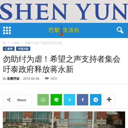
家
C.新闻
勿助纣为虐！希望之声支持者...
C.新闻
中国大陆
勿助纣为虐！希望之声支持者集会
吁泰政府释放蒋永新
由
老農問道
-
2019-02-08
1472
Share