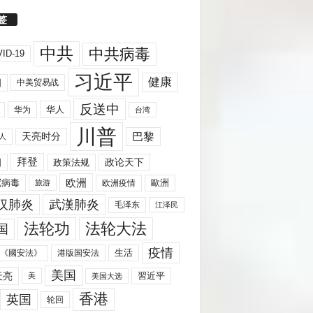
签
中共
中共病毒
ID-19
习近平
健康
国
中美贸易战
反送中
华人
华为
台湾
川普
天亮时分
巴黎
人
拜登
国
政策法规
政论天下
欧洲
歐洲
冠病毒
欧洲疫情
旅游
汉肺炎
武漢肺炎
毛泽东
江泽民
法轮功
法轮大法
国
疫情
生活
《國安法》
港版国安法
美国
天亮
習近平
美
美国大选
香港
英国
轮回