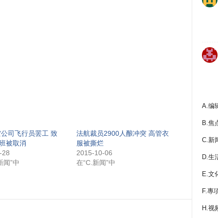
A.编
B.焦
公司飞行员罢工 致
法航裁员2900人酿冲突 高管衣
C.新
航班被取消
服被撕烂
-28
2015-10-06
D.生
新闻”中
在“C.新闻”中
E.文
F.專
H.视