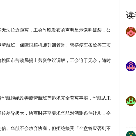
读
终无法拉近距离，工会昨晚发布的声明显示谈判破裂，公
疲劳航班、保障国籍机师升训管道、禁搭便车条款等三项
向桃园市劳动局提出劳资争议调解，工会迫于无奈，随时
责华航拒绝改善疲劳航班等诉求完全背离事实，华航从未
宣传差异极大，协商时甚至要求华航对酒测条件让步，令
公信。华航不会放弃协商，但拒绝接受「全盘答应否则不