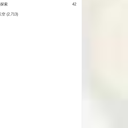
秘探索
42
天空
(2,713)