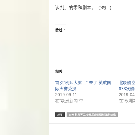
谈判」的零和剧本。（法广）
赞过：
相关
首次“机师大罢工” 未了 英航国
北欧航空
际声誉受损
673次
2019-09-11
2019-04
在“欧洲新闻”中
在“欧洲
标签
台湾 机师罢工 华航 取消 国际 两岸 航班