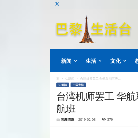
巴
黎
生
活
新闻
生活
文化
家
C.新闻
台湾机师罢工 华航取消三天...
C.新闻
中国大陆
台湾机师罢工 华航
航班
由
老農問道
-
2019-02-08
379