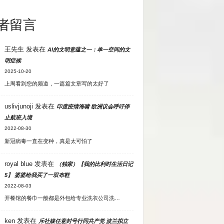
者留言
王先生
发表在
AI的文明意蕴之一：单一空间的文
明症候
2025-10-20
上周看到您的频道，一篇篇文章写的太好了
uslivjunoji
发表在
印度疫情海啸 欧洲议会呼吁停
止航班入境
2022-08-30
新冠病毒一直在变种，真是太可怕了
royal blue
发表在
（独家）【我的比利时生活日记
5】 婆婆给我买了一双布鞋
2022-08-03
开餐馆的餐巾一般都是外包给专业洗衣公司洗…
ken
发表在
斥社媒任意封号行同共产党 波兰拟立