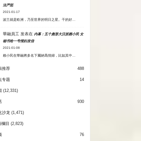
法严惩
2021-01-17
波兰就是欧洲，乃至世界的明日之星。干的好…
華融員工
发表在
内幕：五个彪形大汉抓赖小民 女
秘书给一号情妇发信
2021-01-08
賴小民在華融將多名下屬納爲情婦，比如其中…
辑推荐
488
点专题
14
闻
(12,331)
活
930
化沙龙
(1,471)
項欄目
(2,823)
频
76