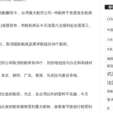
台湾华航（网络图片）
标
新年前酝酿至今，台湾最大航空公司─华航终于首度发生机师
COV
日)凌晨宣布，华航机师从今天清晨六点报到起全面罢工。
中
六四
日)，取消国际航线及两岸航线共26个航班。
外星
德
经公布取消的航班有26个，目的地包括与台北和高雄对
新
武
、东京、静冈、广岛、香港、马尼拉与曼谷等地。
法
港版
湾出发的航班」为主，在台湾以外的暂时不实施，今天
章
场出发的航班都将受到重大影响，旅客春节旅游行程受到
英