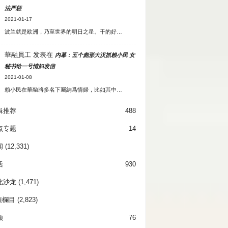
法严惩
2021-01-17
波兰就是欧洲，乃至世界的明日之星。干的好…
華融員工
发表在
内幕：五个彪形大汉抓赖小民 女
秘书给一号情妇发信
2021-01-08
賴小民在華融將多名下屬納爲情婦，比如其中…
辑推荐
488
点专题
14
闻
(12,331)
活
930
化沙龙
(1,471)
項欄目
(2,823)
频
76