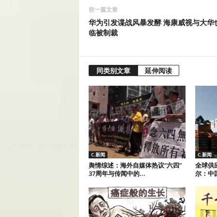
前一篇文章
华为引发谍战风暴发酵 海康威视与大华
临被制裁
同类别文章
延伸阅读
C.新闻
C.新闻
舆情综述：海外自媒体热议“六四”
全球供
37周年与传闻中的...
尔：中国