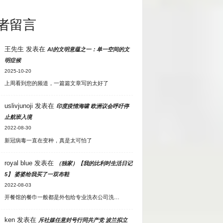
者留言
王先生
发表在
AI的文明意蕴之一：单一空间的文
明症候
2025-10-20
上周看到您的频道，一篇篇文章写的太好了
uslivjunoji
发表在
印度疫情海啸 欧洲议会呼吁停
止航班入境
2022-08-30
新冠病毒一直在变种，真是太可怕了
royal blue
发表在
（独家）【我的比利时生活日记
5】 婆婆给我买了一双布鞋
2022-08-03
开餐馆的餐巾一般都是外包给专业洗衣公司洗…
ken
发表在
斥社媒任意封号行同共产党 波兰拟立