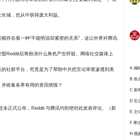
火长城，也从中获得庞大利益。
都存在着一种“不能明说却紧密的关系”，这让外界对腾讯
Reddit后将扮演什么角色产生怀疑。网络社交媒体上
A.编
跃的社群平台，究竟是为了帮助中共把言论审查渗透到美
B.焦
，并收集各界有用的资讯情报？
C.新
D.生
细节还未正式公布，Reddit 与腾讯均拒绝对此发表评论。（新
E.文
F.專
H.视