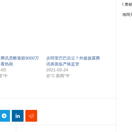
I.奧
海闊
腾讯垄断索赔9000万
步阿里巴巴后尘？外媒披露腾
友看热闹
讯将面临严格监管
-03
2021-03-24
闻”中
在“C.新闻”中