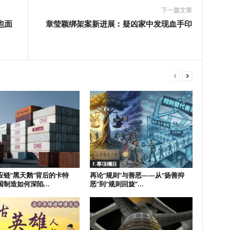
下一篇文章
也面
章莹颖绑架案新进展︰疑凶家中发现血手印
F.專項欄目
应链“黑天鹅”背后的卡特
再论“规则”与善恶——从“扬善抑
制造如何深陷...
恶”到“规则回旋”...