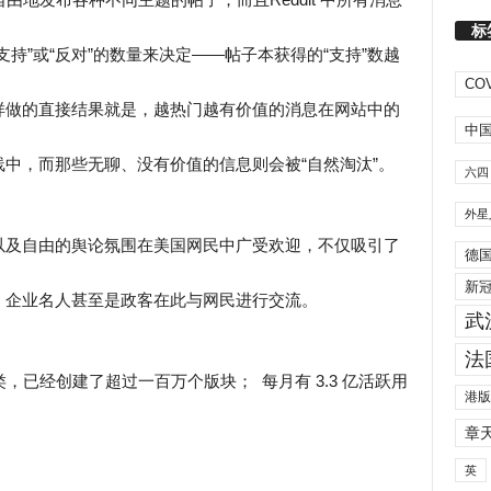
标
持”或“反对”的数量来决定——帖子本获得的“支持”数越
COV
样做的直接结果就是，越热门越有价值的消息在网站中的
中
中，而那些无聊、没有价值的信息则会被“自然淘汰”。
六四
外星
以及自由的舆论氛围在美国网民中广受欢迎，不仅吸引了
德
新
、企业名人甚至是政客在此与网民进行交流。
武
法
分类，已经创建了超过一百万个版块； 每月有 3.3 亿活跃用
港版
章
英