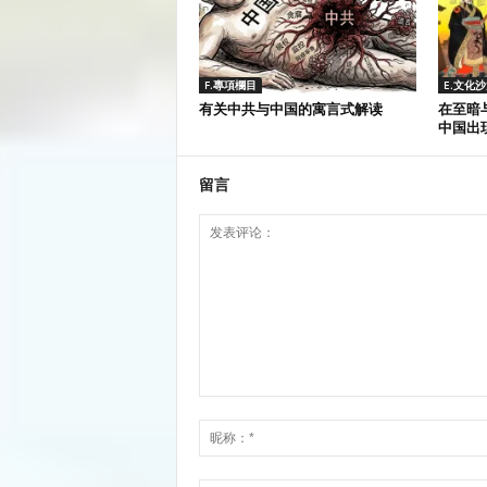
F.專項欄目
E.文化
有关中共与中国的寓言式解读
在至暗
中国出
留言