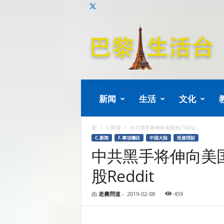
巴
黎
生
活
新闻
生活
文化
家
C.新闻
中共黑手将伸向美国热门论坛...
C.新闻
F.專項欄目
中国大陆
投資理財
中共黑手将伸向美
股Reddit
由
老農問道
-
2019-02-08
459