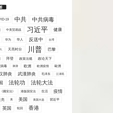
签
中共
中共病毒
ID-19
习近平
健康
国
中美贸易战
反送中
华人
华为
台湾
川普
天亮时分
巴黎
人
拜登
国
政策法规
政论天下
欧洲
歐洲
冠病毒
欧洲疫情
旅游
汉肺炎
武漢肺炎
毛泽东
江泽民
法轮功
法轮大法
国
疫情
生活
《國安法》
港版国安法
美国
天亮
習近平
美
美国大选
香港
英国
轮回