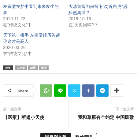
左宗棠在梦中看到未来发生的
大清首富为何留下“勿近白虎”后
事
黯然离世？
2019-11-22
2019-10-16
在“传统文化”中
在“历史回眸”中
天下第一棋手 左宗棠经历告诉
你这才是高人
2020-03-26
在“传统文化”中
标签
左宗棠
歐盟
预测
Share
前一篇文章
下一篇文章
【医案】断翅小天使
我和草原有个约定 中国民歌
同类别文章
延伸阅读