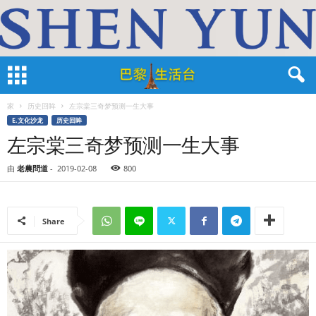
家
历史回眸
左宗棠三奇梦预测一生大事
E.文化沙龙
历史回眸
左宗棠三奇梦预测一生大事
由
老農問道
-
2019-02-08
800
Share