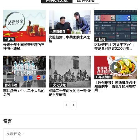
F.專項欄目
比照朝鲜，中共国的未来之
C.新闻
C.新闻
路
未来十年中国民营经济的三
区块链押注“习近平下台”：
种演化路径
交易量已超过3200万美...
F.專項欄目
【原创视频】来西班牙必须
作者专栏
E.文化沙龙
知道的事：西班牙的用餐时
间...
李仁点击：中共二十大后的
相隔二十年两次同得一卦 还
走向
是不能醒悟
留言