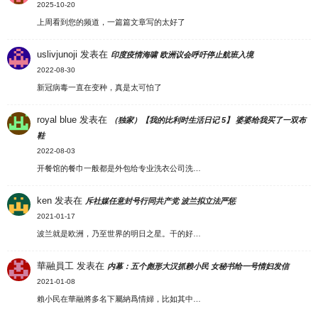
2025-10-20
上周看到您的频道，一篇篇文章写的太好了
uslivjunoji
发表在
印度疫情海啸 欧洲议会呼吁停止航班入境
2022-08-30
新冠病毒一直在变种，真是太可怕了
royal blue
发表在
（独家）【我的比利时生活日记 5】 婆婆给我买了一双布
鞋
2022-08-03
开餐馆的餐巾一般都是外包给专业洗衣公司洗…
ken
发表在
斥社媒任意封号行同共产党 波兰拟立法严惩
2021-01-17
波兰就是欧洲，乃至世界的明日之星。干的好…
華融員工
发表在
内幕：五个彪形大汉抓赖小民 女秘书给一号情妇发信
2021-01-08
賴小民在華融將多名下屬納爲情婦，比如其中…