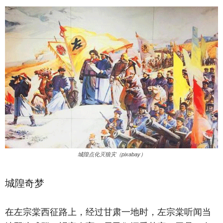
城隍点化灭狼灾（pixabay）
城隍奇梦
在左宗棠西征路上，经过甘肃一地时，左宗棠听闻当