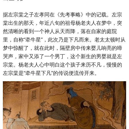
据左宗棠之子左孝同在《先考事略》中的记载。左宗
棠出生的那天，年近八旬的祖母杨老夫人在梦中，突
然清晰的看到一个神人从天而降，落在自家的庭院
里，自称“牵牛星”，此次乃是下凡而来。老太太顿时从
梦中惊醒了，就在此时，隔壁房中传来婴儿响亮的啼
哭声，家中又添了一个男丁，这个新生的男婴就是左
宗棠。杨老夫人心中明白这个孩子来历不凡，慢慢的
左宗棠是“牵牛星下凡”的传说便流传开来。