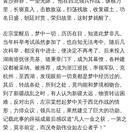
黄沙莽莽，一望无际”。他在西北领兵作战，纵横万
里，长驱直入，击败敌寇，扫荡残敌，收复疆土，功
名日盛，朝廷封赏，荣归故里，这时梦就醒了。
左宗棠醒后，梦中一切，历历在目，知道此梦非凡。
当年科举考试虽然参加了，也自知无法考中。随后几
次科举，都没有中进士，便决定不再考了。后来投入
湖南巡抚张亮基、骆秉章门下，成为其幕僚，各种建
议都被采纳。被推荐，成为浙江巡抚，率领军队，克
杭州，至西湖，发现眼前一切竟都是梦中经历过的。
其后，转战各处，所到之处，竟均能和梦境相吻合。
到了新疆战乱之时，有人认为新疆太远，物资转运困
难，反对出兵，左宗棠想起梦中关于西北作战的情
形，力排众议，领兵出征，果然建立了巨大的功勋。
记载此事的薛福成最后感叹道“凡人一金之获，一第之
荣，莫非前定，而况奇勋伟业如左公者乎！”