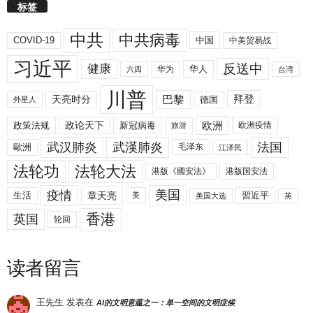
标签
中共
中共病毒
COVID-19
中国
中美贸易战
习近平
反送中
健康
华人
华为
六四
台湾
川普
拜登
天亮时分
巴黎
德国
外星人
欧洲
政策法规
政论天下
新冠病毒
欧洲疫情
旅游
武汉肺炎
武漢肺炎
法国
歐洲
毛泽东
江泽民
法轮功
法轮大法
港版《國安法》
港版国安法
美国
疫情
生活
章天亮
習近平
美
美国大选
英
香港
英国
轮回
读者留言
王先生
发表在
AI的文明意蕴之一：单一空间的文明症候