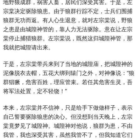
地野狼成群，祸害人畜，居民们深受其害。于是，左
宗棠决定驱除狼患。由于狼群行踪不定，士兵们围捕
狼群无功而返。有人心生退意，就对左宗棠说，野狼
之患是由城隍神管的，靠人力无法驱除。意在让左宗
棠停止捕猎狼群。左宗棠说，既然这归城隍神管，那
我就把城隍请出来。
于是，左宗棠带兵来到了当地的城隍庙，把城隍神的
泥像脱衣去帽，五花大绑到辕门之外，对神像说：“狼
群猖獗，危害百姓，理应管束。若任其危害生灵，吾
将军法处置，定不轻饶！”
本来，左宗棠并不信神，只是给手下做做样子，表示
自己誓要驱除狼患的决心。但没想到当天晚上，左宗
棠竟梦见了城隍神。城隍神对他说，狼群为患，不由
我管，我也深受其害，虽然我管不了，但我知道它们