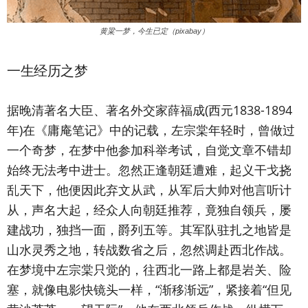
黄粱一梦，今生已定（pixabay）
一生经历之梦
据晚清著名大臣、著名外交家薛福成(西元1838-1894
年)在《庸庵笔记》中的记载，左宗棠年轻时，曾做过
一个奇梦，在梦中他参加科举考试，自觉文章不错却
始终无法考中进士。忽然正逢朝廷遭难，起义干戈挠
乱天下，他便因此弃文从武，从军后大帅对他言听计
从，声名大起，经众人向朝廷推荐，竟独自领兵，屡
建战功，独挡一面，爵列五等。其军队驻扎之地皆是
山水灵秀之地，转战数省之后，忽然调赴西北作战。
在梦境中左宗棠只觉的，往西北一路上都是岩关、险
塞，就像电影快镜头一样，“渐移渐远”，紧接着“但见