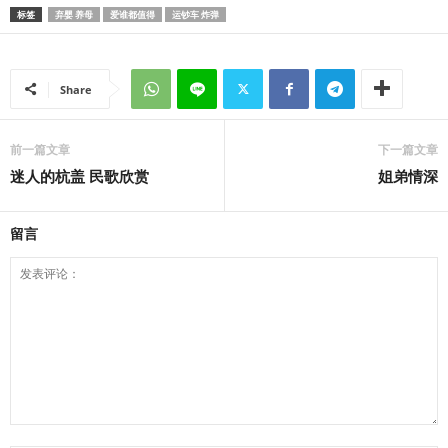
标签
弃婴 养母
爱谁都值得
运钞车 炸弹
Share
前一篇文章
下一篇文章
迷人的杭盖 民歌欣赏
姐弟情深
留言