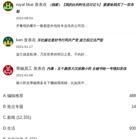
royal blue
发表在
（独家）【我的比利时生活日记 5】 婆婆给我买了一双布
鞋
2022-08-03
开餐馆的餐巾一般都是外包给专业洗衣公司洗…
ken
发表在
斥社媒任意封号行同共产党 波兰拟立法严惩
2021-01-17
波兰就是欧洲，乃至世界的明日之星。干的好…
華融員工
发表在
内幕：五个彪形大汉抓赖小民 女秘书给一号情妇发信
2021-01-08
賴小民在華融將多名下屬納爲情婦，比如其中…
A.编辑推荐
488
B.焦点专题
14
C.新闻
(12,331)
D.生活
930