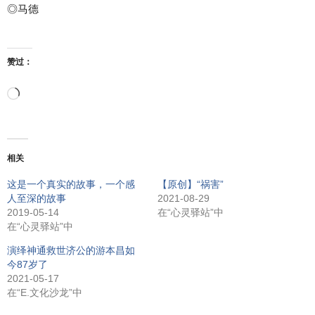
◎马德
赞过：
正
在
相关
加
这是一个真实的故事，一个感
【原创】“祸害”
人至深的故事
2021-08-29
载…
2019-05-14
在“心灵驿站”中
在“心灵驿站”中
演绎神通救世济公的游本昌如
今87岁了
2021-05-17
在“E.文化沙龙”中