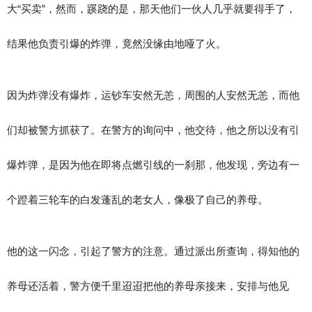
大“买卖”，然而，蹊跷的是，那天他们一伙人几乎就要得手了，
结果他负责引爆的炸弹，竟然没缘由地哑了火。
因为炸弹没有爆炸，运钞车安然无恙，周围的人安然无恙，而他
们却被警方抓获了。在警方的询问中，他交待，他之所以没有引
爆炸弹，是因为他在即将点燃引线的一刹那，他发现，旁边有一
个蹬着三轮车的白发蓬乱的老女人，像极了自己的养母。
他的这一闪念，引起了警方的注意。通过派出所查询，得知他的
养母还活着，警方便千里迢迢把他的养母亲接来，安排与他见