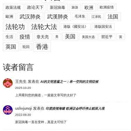
欧洲
政策法规
政论天下
新冠病毒
欧洲疫情
旅游
武汉肺炎
武漢肺炎
法国
歐洲
毛泽东
江泽民
法轮功
法轮大法
港版《國安法》
港版国安法
美国
疫情
生活
章天亮
習近平
美
美国大选
英
香港
英国
轮回
读者留言
王先生
发表在
AI的文明意蕴之一：单一空间的文明症候
2025-10-20
上周看到您的频道，一篇篇文章写的太好了
uslivjunoji
发表在
印度疫情海啸 欧洲议会呼吁停止航班入境
2022-08-30
新冠病毒一直在变种，真是太可怕了