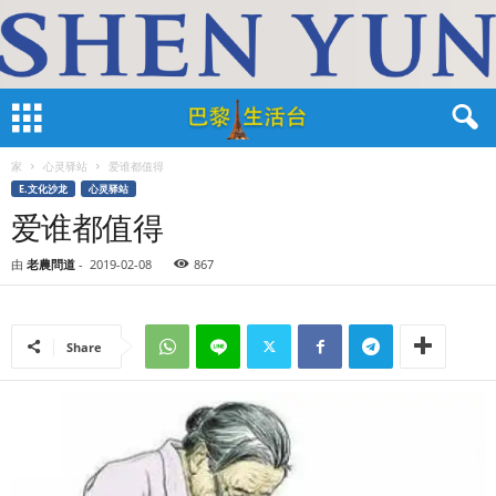
家
心灵驿站
爱谁都值得
E.文化沙龙
心灵驿站
爱谁都值得
由
老農問道
-
2019-02-08
867
Share