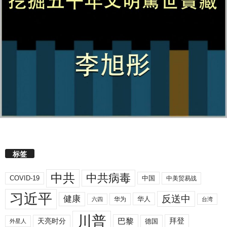
标签
中共
中共病毒
COVID-19
中国
中美贸易战
习近平
反送中
健康
华人
华为
六四
台湾
川普
拜登
天亮时分
巴黎
德国
外星人