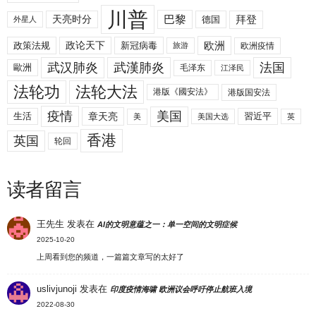
川普
拜登
天亮时分
巴黎
德国
外星人
欧洲
政策法规
政论天下
新冠病毒
欧洲疫情
旅游
武汉肺炎
武漢肺炎
法国
歐洲
毛泽东
江泽民
法轮功
法轮大法
港版《國安法》
港版国安法
美国
疫情
生活
章天亮
習近平
美
美国大选
英
香港
英国
轮回
读者留言
王先生
发表在
AI的文明意蕴之一：单一空间的文明症候
2025-10-20
上周看到您的频道，一篇篇文章写的太好了
uslivjunoji
发表在
印度疫情海啸 欧洲议会呼吁停止航班入境
2022-08-30