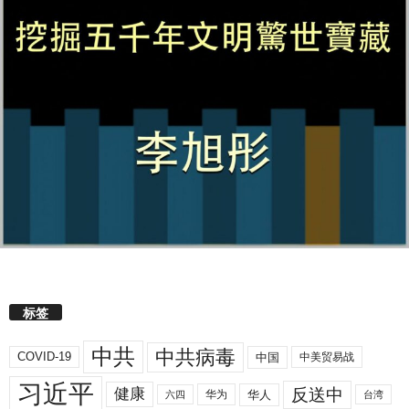
标签
中共
中共病毒
COVID-19
中国
中美贸易战
习近平
反送中
健康
华人
华为
六四
台湾