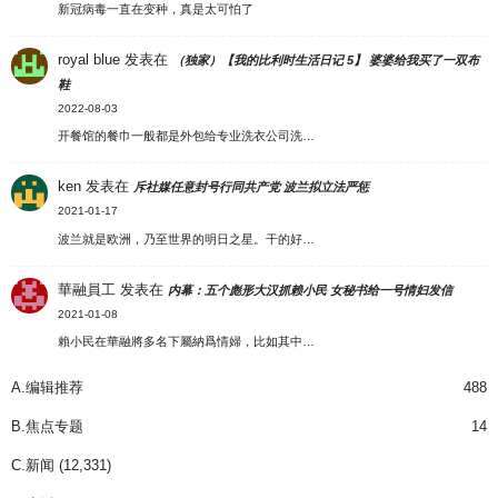
新冠病毒一直在变种，真是太可怕了
royal blue
发表在
（独家）【我的比利时生活日记 5】 婆婆给我买了一双布
鞋
2022-08-03
开餐馆的餐巾一般都是外包给专业洗衣公司洗…
ken
发表在
斥社媒任意封号行同共产党 波兰拟立法严惩
2021-01-17
波兰就是欧洲，乃至世界的明日之星。干的好…
華融員工
发表在
内幕：五个彪形大汉抓赖小民 女秘书给一号情妇发信
2021-01-08
賴小民在華融將多名下屬納爲情婦，比如其中…
A.编辑推荐
488
B.焦点专题
14
C.新闻
(12,331)