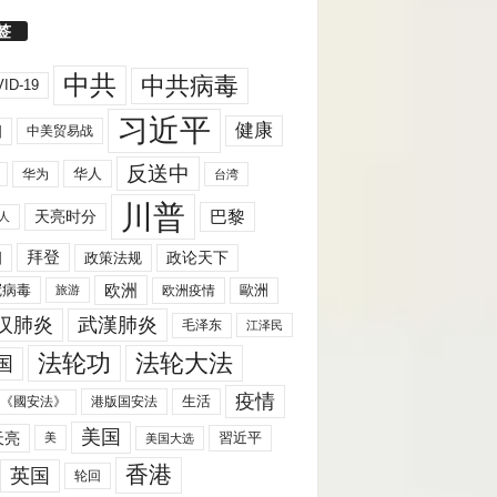
签
中共
中共病毒
ID-19
习近平
健康
国
中美贸易战
反送中
华人
华为
台湾
川普
天亮时分
巴黎
人
拜登
国
政策法规
政论天下
欧洲
歐洲
冠病毒
欧洲疫情
旅游
汉肺炎
武漢肺炎
毛泽东
江泽民
法轮功
法轮大法
国
疫情
生活
《國安法》
港版国安法
美国
天亮
習近平
美
美国大选
香港
英国
轮回