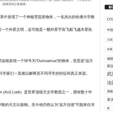
（维基百科公有领域）
标
，在太阳系中发现了一个神秘雪茄形物体，一名杰出的哈佛大学教
COV
另一个外星文明，这可能是一艘外星宇宙飞船飞越木星轨
中
六四
外星
德
 1望远镜发现一个绰号为“Oumuamua”的物体，意思是“远方
新
，科学家们一直难以解释其不同寻常的特征和真正来源。
武
法
港版
m (Avi) Loeb）是世界顶级天文学教授之一，拥有数十年
章
敬的天文出版物。至今他仍然认为“远方信使”可能来自另
英