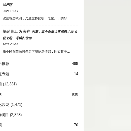
法严惩
2021-01-17
波兰就是欧洲，乃至世界的明日之星。干的好…
華融員工
发表在
内幕：五个彪形大汉抓赖小民 女
秘书给一号情妇发信
2021-01-08
賴小民在華融將多名下屬納爲情婦，比如其中…
辑推荐
488
点专题
14
闻
(12,331)
活
930
化沙龙
(1,471)
項欄目
(2,823)
频
76