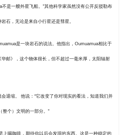
uamua不是一艘外星飞船。”其他科学家虽然没有公开反驳勒布
种岩石，无论是来自小行星还是彗星。
amua是一块岩石的说法。他指出，Oumuamua相比于
《华邮》，这个物体很长，但不超过一毫米厚，太阳辐射
会退缩。 他说：“它改变了你对现实的看法，知道我们并
（整个）文明的一部分。”
在早上喝咖啡，期待你以后会发现的东西。这是一种稳定的