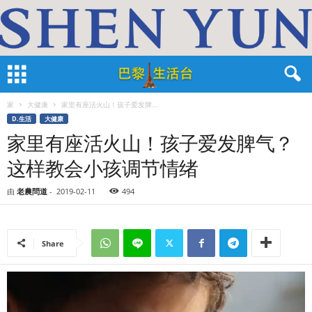
家
大健康
家里有座活火山！孩子爱发脾...
D.生活
大健康
家里有座活火山！孩子爱发脾气？
这样教会小孩调节情绪
由
老農問道
-
2019-02-11
494
Share