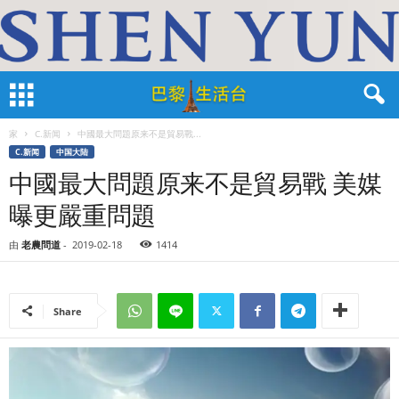
家
C.新闻
中國最大問題原来不是貿易戰...
C.新闻
中国大陆
中國最大問題原来不是貿易戰 美媒
曝更嚴重問題
由
老農問道
-
2019-02-18
1414
Share