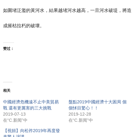
如圍堵泛濫的黃河水，結果越堵河水越高，一旦河水破堤，將造
成摧枯拉朽的破壞。
赞过：
相关
中國經濟危機遠不止中美貿易
盤點2019中國經濟十大困局 個
戰 還有更厲害的三大挑戰
個怵目驚心！！
2019-07-13
2019-12-28
在“C.新闻”中
在“C.新闻”中
【視頻】向松祚2019年再度發
表驚人演講