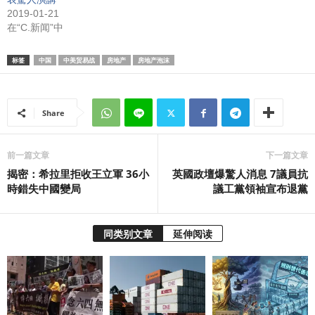
2019-01-21
在“C.新闻”中
标签
中国
中美贸易战
房地产
房地产泡沫
Share
前一篇文章
下一篇文章
揭密：希拉里拒收王立軍 36小
英國政壇爆驚人消息 7議員抗
時錯失中國變局
議工黨領袖宣布退黨
同类别文章
延伸阅读