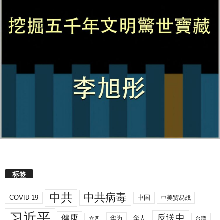
标签
中共
中共病毒
COVID-19
中国
中美贸易战
习近平
反送中
健康
华人
华为
六四
台湾