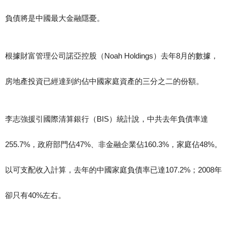
負債將是中國最大金融隱憂。
根據財富管理公司諾亞控股（Noah Holdings）去年8月的數據，
房地產投資已經達到約佔中國家庭資產的三分之二的份額。
李志強援引國際清算銀行（BIS）統計說，中共去年負債率達
255.7%，政府部門佔47%、非金融企業佔160.3%，家庭佔48%。
以可支配收入計算，去年的中國家庭負債率已達107.2%；2008年
卻只有40%左右。