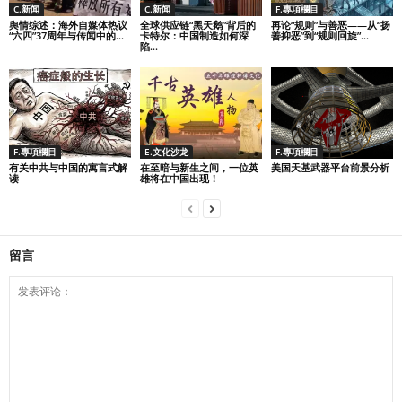
C.新闻
C.新闻
F.專項欄目
舆情综述：海外自媒体热议
全球供应链“黑天鹅”背后的
再论“规则”与善恶——从“扬
“六四”37周年与传闻中的...
卡特尔：中国制造如何深
善抑恶”到“规则回旋”...
陷...
F.專項欄目
E.文化沙龙
F.專項欄目
有关中共与中国的寓言式解
在至暗与新生之间，一位英
美国天基武器平台前景分析
读
雄将在中国出现！
留言