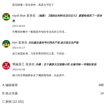
新冠病毒一直在变种，真是太可怕了
royal blue
发表在
（独家）【我的比利时生活日记 5】 婆婆给我买了一双布
鞋
2022-08-03
开餐馆的餐巾一般都是外包给专业洗衣公司洗…
ken
发表在
斥社媒任意封号行同共产党 波兰拟立法严惩
2021-01-17
波兰就是欧洲，乃至世界的明日之星。干的好…
華融員工
发表在
内幕：五个彪形大汉抓赖小民 女秘书给一号情妇发信
2021-01-08
賴小民在華融將多名下屬納爲情婦，比如其中…
A.编辑推荐
488
B.焦点专题
14
C.新闻
(12,331)