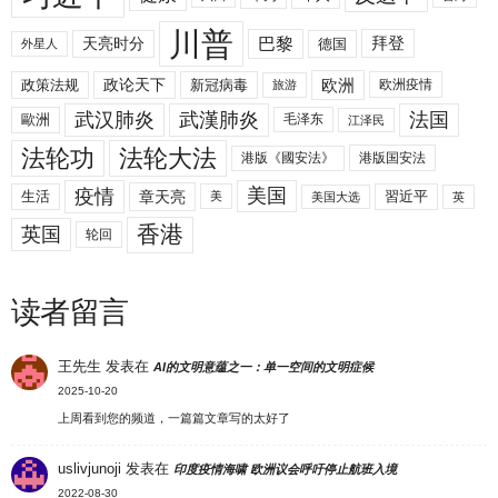
川普
拜登
天亮时分
巴黎
德国
外星人
欧洲
政策法规
政论天下
新冠病毒
欧洲疫情
旅游
武汉肺炎
武漢肺炎
法国
歐洲
毛泽东
江泽民
法轮功
法轮大法
港版《國安法》
港版国安法
美国
疫情
生活
章天亮
習近平
美
美国大选
英
香港
英国
轮回
读者留言
王先生
发表在
AI的文明意蕴之一：单一空间的文明症候
2025-10-20
上周看到您的频道，一篇篇文章写的太好了
uslivjunoji
发表在
印度疫情海啸 欧洲议会呼吁停止航班入境
2022-08-30