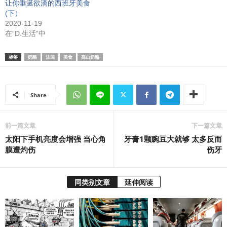
让你垂涎欲滴的西班牙美食
(下）
2020-11-19
在“D.生活”中
标签
奶酪
法国
美食
高山奶酪
Share
前一篇文章
下一篇文章
太阳下手机亮度会增强 当心角
牙膏1颗豌豆大就够 太多反而
膜遭灼伤
伤牙
同类别文章
延伸阅读