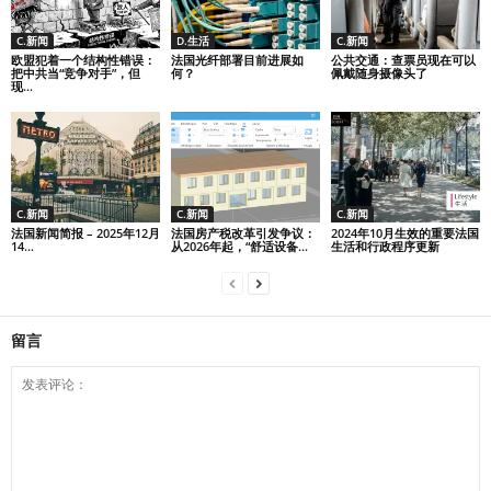
C.新闻
D.生活
C.新闻
欧盟犯着一个结构性错误：
法国光纤部署目前进展如
公共交通：查票员现在可以
把中共当“竞争对手”，但
何？
佩戴随身摄像头了
现...
C.新闻
C.新闻
C.新闻
法国新闻简报 – 2025年12月
法国房产税改革引发争议：
2024年10月生效的重要法国
14...
从2026年起，“舒适设备...
生活和行政程序更新
留言