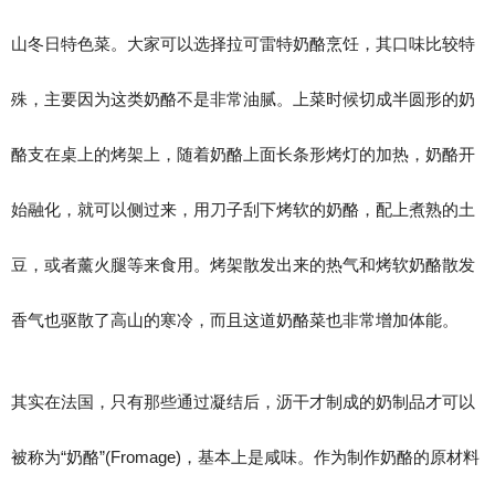
山冬日特色菜。大家可以选择拉可雷特奶酪烹饪，其口味比较特
殊，主要因为这类奶酪不是非常油腻。上菜时候切成半圆形的奶
酪支在桌上的烤架上，随着奶酪上面长条形烤灯的加热，奶酪开
始融化，就可以侧过来，用刀子刮下烤软的奶酪，配上煮熟的土
豆，或者薰火腿等来食用。烤架散发出来的热气和烤软奶酪散发
香气也驱散了高山的寒冷，而且这道奶酪菜也非常增加体能。
其实在法国，只有那些通过凝结后，沥干才制成的奶制品才可以
被称为“奶酪”(Fromage)，基本上是咸味。作为制作奶酪的原材料