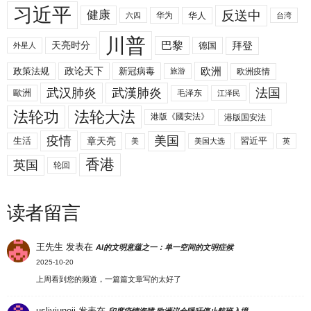
习近平
反送中
健康
华人
华为
六四
台湾
川普
拜登
天亮时分
巴黎
德国
外星人
欧洲
政策法规
政论天下
新冠病毒
欧洲疫情
旅游
武汉肺炎
武漢肺炎
法国
歐洲
毛泽东
江泽民
法轮功
法轮大法
港版《國安法》
港版国安法
美国
疫情
生活
章天亮
習近平
美
美国大选
英
香港
英国
轮回
读者留言
王先生
发表在
AI的文明意蕴之一：单一空间的文明症候
2025-10-20
上周看到您的频道，一篇篇文章写的太好了
uslivjunoji
发表在