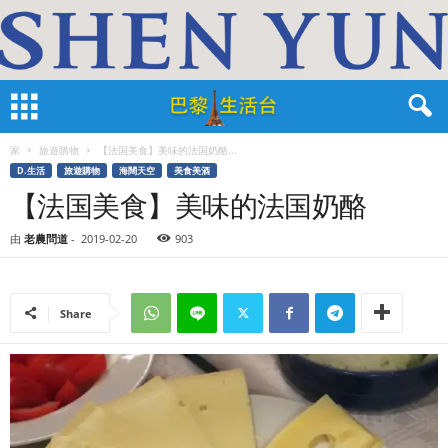
家
旅遊購物
【法国美食】美味的法国奶酪...
D.生活
旅遊購物
海闊天空
美食美酒
【法国美食】美味的法国奶酪
由
老農問道
-
2019-02-20
903
Share