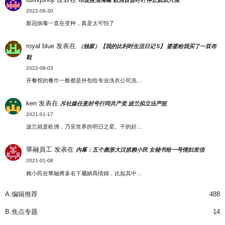
印度疫情海啸 欧洲议会呼吁停止航班入境
2022-08-30
新冠病毒一直在变种，真是太可怕了
royal blue
发表在
（独家）【我的比利时生活日记 5】 婆婆给我买了一双布
鞋
2022-08-03
开餐馆的餐巾一般都是外包给专业洗衣公司洗…
ken
发表在
斥社媒任意封号行同共产党 波兰拟立法严惩
2021-01-17
波兰就是欧洲，乃至世界的明日之星。干的好…
華融員工
发表在
内幕：五个彪形大汉抓赖小民 女秘书给一号情妇发信
2021-01-08
賴小民在華融將多名下屬納爲情婦，比如其中…
A.编辑推荐
488
B.焦点专题
14