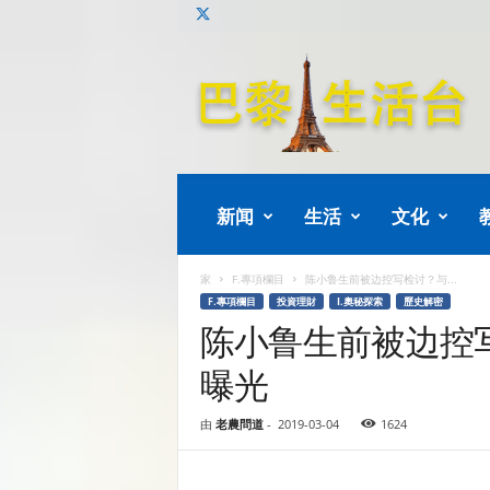
巴
黎
生
活
新闻
生活
文化
家
F.專項欄目
陈小鲁生前被边控写检讨？与...
F.專項欄目
投資理財
I.奧秘探索
歷史解密
陈小鲁生前被边控
曝光
由
老農問道
-
2019-03-04
1624