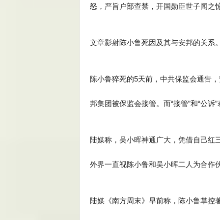
怒，严旨户部查禁，开国勋臣世子闻之惊
文章影射陈小鲁死因及其与安邦的关系
陈小鲁猝死的5天前，中共保监会通告
邦集团被保监会接管。而“接管”和“公诉
陆媒称，吴小晖神通广大，凭借自己红
外界一直视陈小鲁和吴小晖二人为合作
陆媒《南方周末》早前称，陈小鲁掌控著