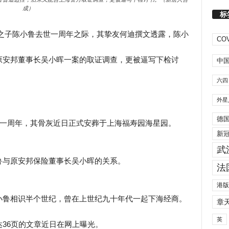
成）
标
陈毅之子陈小鲁去世一周年之际，其挚友何迪撰文透露，陈小
COV
原安邦董事长吴小晖一案的取证调查，更被逼写下检讨
中
六四
外星
德
逝一周年，其骨灰近日正式安葬于上海福寿园海星园。
新
武
鲁与原安邦保险董事长吴小晖的关系。
法
港版
小鲁相识半个世纪，曾在上世纪九十年代一起下海经商。
章
英
36页的文章近日在网上曝光。