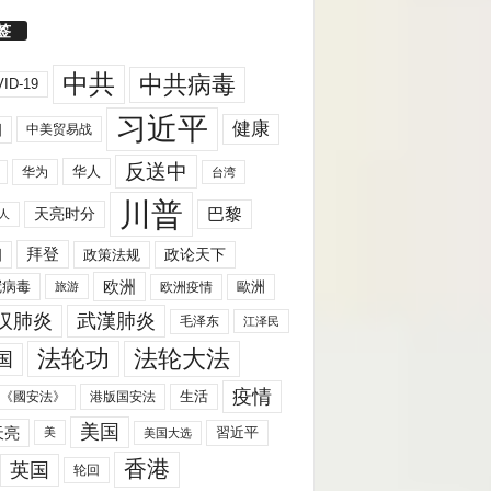
签
中共
中共病毒
ID-19
习近平
健康
国
中美贸易战
反送中
华人
华为
台湾
川普
天亮时分
巴黎
人
拜登
国
政策法规
政论天下
欧洲
歐洲
冠病毒
欧洲疫情
旅游
汉肺炎
武漢肺炎
毛泽东
江泽民
法轮功
法轮大法
国
疫情
生活
《國安法》
港版国安法
美国
天亮
習近平
美
美国大选
香港
英国
轮回