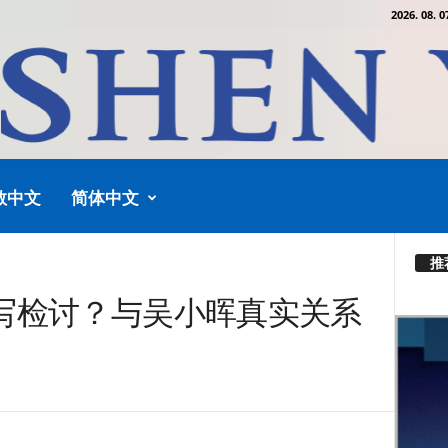
2026. 08. 0
教中文
简体中文
推
写检讨？与吴小晖真实关系