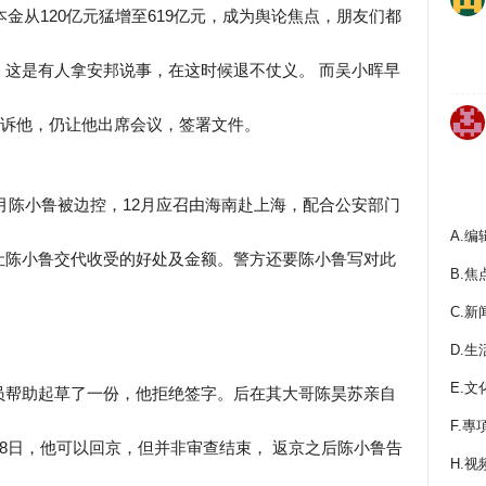
本金从120亿元猛增至619亿元，成为舆论焦点，朋友们都
这是有人拿安邦说事，在这时候退不仗义。 而吴小晖早
不告诉他，仍让他出席会议，签署文件。
8月陈小鲁被边控，12月应召由海南赴上海，配合公安部门
A.编
让陈小鲁交代收受的好处及金额。警方还要陈小鲁写对此
B.焦
C.新
D.生
E.文
员帮助起草了一份，他拒绝签字。后在其大哥陈昊苏亲自
F.專
28日，他可以回京，但并非审查结束， 返京之后陈小鲁告
H.视