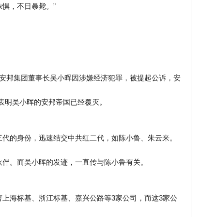
惧，不日暴毙。”
。
，安邦集团董事长吴小晖因涉嫌经济犯罪，被提起公诉，安
”表明吴小晖的安邦帝国已经覆灭。
三代的身份，迅速结交中共红二代，如陈小鲁、朱云来。
伙伴。而吴小晖的发迹，一直传与陈小鲁有关。
上海标基、浙江标基、嘉兴公路等3家公司，而这3家公