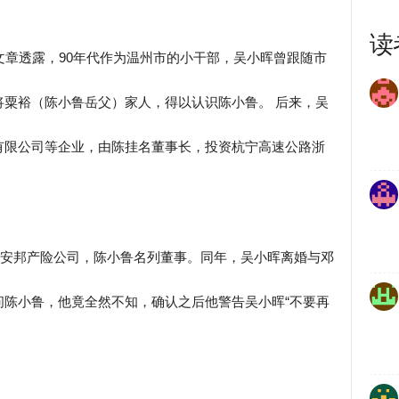
读
文章透露，90年代作为温州市的小干部，吴小晖曾跟随市
粟裕（陈小鲁岳父）家人，得以认识陈小鲁。 后来，吴
有限公司等企业，由陈挂名董事长，投资杭宁高速公路浙
主的安邦产险公司，陈小鲁名列董事。同年，吴小晖离婚与邓
问陈小鲁，他竟全然不知，确认之后他警告吴小晖“不要再