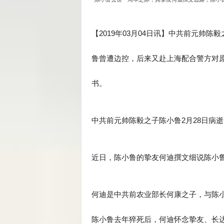
【2019年03月04日讯】中共前元帅
鲁曾遭边控，后来又赴上海配合警方对
书。
中共前元帅陈毅之子陈小鲁2月28日病
近日，陈小鲁的挚友何迪撰文细说陈小
何迪是中共前农业部长何康之子，与陈
陈小鲁去年猝死后，何迪怀念挚友、长达