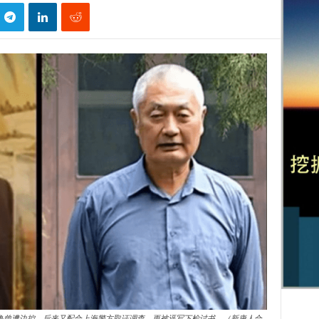
鲁曾遭边控，后来又配合上海警方取证调查，更被逼写下检讨书。（新唐人合