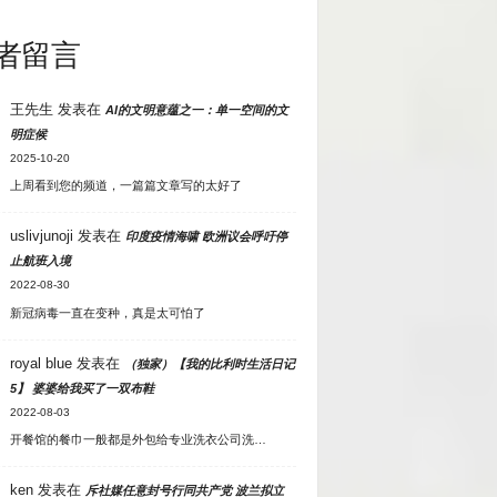
者留言
王先生
发表在
AI的文明意蕴之一：单一空间的文
明症候
2025-10-20
上周看到您的频道，一篇篇文章写的太好了
uslivjunoji
发表在
印度疫情海啸 欧洲议会呼吁停
止航班入境
2022-08-30
新冠病毒一直在变种，真是太可怕了
royal blue
发表在
（独家）【我的比利时生活日记
5】 婆婆给我买了一双布鞋
2022-08-03
开餐馆的餐巾一般都是外包给专业洗衣公司洗…
ken
发表在
斥社媒任意封号行同共产党 波兰拟立