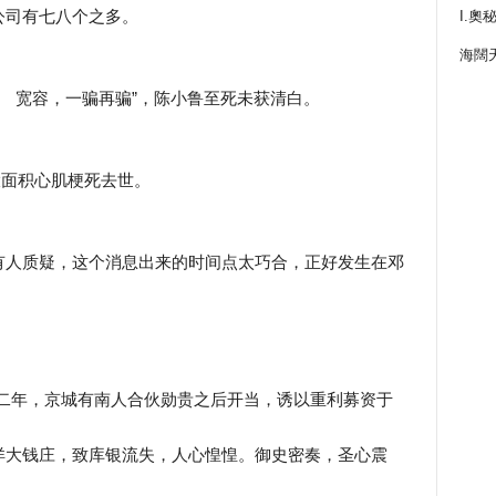
公司有七八个之多。
I.奧
海闊
、 宽容，一骗再骗”，陈小鲁至死未获清白。
性大面积心肌梗死去世。
有人质疑，这个消息出来的时间点太巧合，正好发生在邓
兴二年，京城有南人合伙勋贵之后开当，诱以重利募资于
洋大钱庄，致库银流失，人心惶惶。御史密奏，圣心震