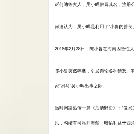
诉何迪等友人，吴小晖假冒其名，注册
何迪认为，吴小晖是利用了“小鲁的善良
2018年2月28日，陈小鲁在海南因急
陈小鲁突然猝逝，引发舆论各种猜想。
家“驸马”吴小晖出事之际。
当时网路热传一篇《后清野史》：“复
民，勾结有司私开海禁，暗输利益于西