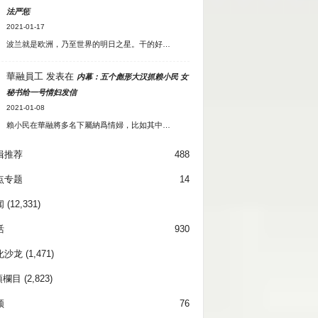
法严惩
2021-01-17
波兰就是欧洲，乃至世界的明日之星。干的好…
華融員工
发表在
内幕：五个彪形大汉抓赖小民 女
秘书给一号情妇发信
2021-01-08
賴小民在華融將多名下屬納爲情婦，比如其中…
辑推荐
488
点专题
14
闻
(12,331)
活
930
化沙龙
(1,471)
項欄目
(2,823)
频
76