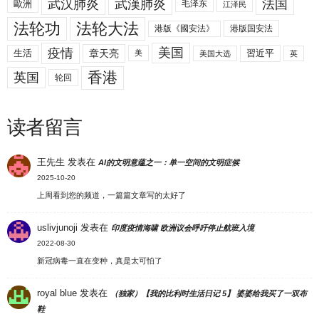
武汉肺炎
武漢肺炎
法国
歐洲
毛泽东
江泽民
法轮功
法轮大法
港版《國安法》
港版国安法
美国
疫情
生活
章天亮
習近平
美
美国大选
英
香港
英国
轮回
读者留言
王先生
发表在
AI的文明意蕴之一：单一空间的文明症候
2025-10-20
上周看到您的频道，一篇篇文章写的太好了
uslivjunoji
发表在
印度疫情海啸 欧洲议会呼吁停止航班入境
2022-08-30
新冠病毒一直在变种，真是太可怕了
royal blue
发表在
（独家）【我的比利时生活日记 5】 婆婆给我买了一双布
鞋