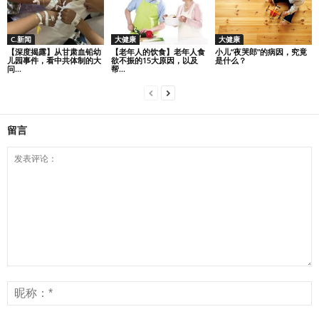
C.新闻
大健康
大健康
【深度揭露】从甘肃血铅幼
【老年人的饮食】老年人食
小儿“夜哭郎”的病因，究竟
儿园事件，看中共体制的大
欲不振的15大原因，以及
是什么？
问...
帮...
留言