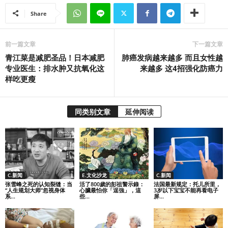
Share
前一篇文章
下一篇文章
青江菜是减肥圣品！日本减肥
肺癌发病越来越多 而且女性越
专业医生：排水肿又抗氧化这
来越多 这4招强化防癌力
样吃更瘦
同类别文章
延伸阅读
C.新闻
E.文化沙龙
C.新闻
张雪峰之死的认知裂缝：当
活了800歲的彭祖警示錄：
法国最新规定：托儿所里，
“人生规划大师”忽视身体
心臟最怕你「逞強」，這
3岁以下宝宝不能再看电子
系...
些...
屏...