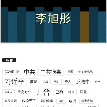
标签
中共
中共病毒
COVID-19
中国
中美贸易战
习近平
反送中
健康
华人
华为
六四
台湾
川普
拜登
天亮时分
巴黎
德国
外星人
欧洲
政策法规
政论天下
新冠病毒
欧洲疫情
旅游