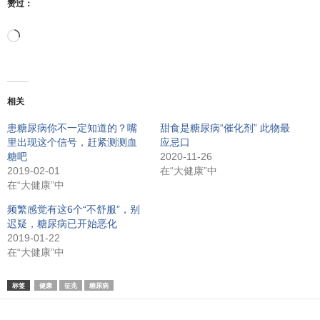
赞过：
正
在
相关
加
患糖尿病你不一定知道的？嘴
甜食是糖尿病“催化剂” 此物最
里出现这个信号，赶紧测测血
应忌口
载…
糖吧
2020-11-26
2019-02-01
在“大健康”中
在“大健康”中
频繁感觉有这6个“不舒服”，别
迟疑，糖尿病已开始恶化
2019-01-22
在“大健康”中
标签
健康
征兆
糖尿病