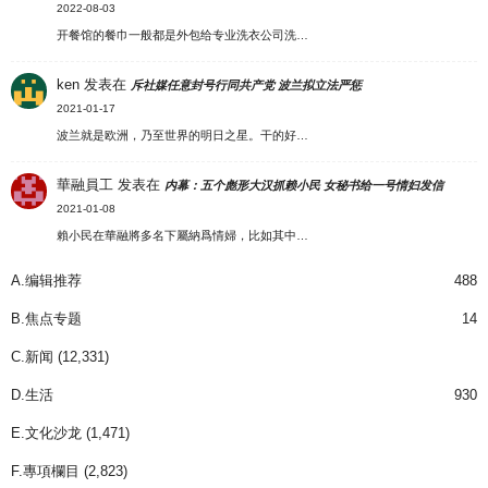
2022-08-03
开餐馆的餐巾一般都是外包给专业洗衣公司洗…
ken
发表在
斥社媒任意封号行同共产党 波兰拟立法严惩
2021-01-17
波兰就是欧洲，乃至世界的明日之星。干的好…
華融員工
发表在
内幕：五个彪形大汉抓赖小民 女秘书给一号情妇发信
2021-01-08
賴小民在華融將多名下屬納爲情婦，比如其中…
A.编辑推荐
488
B.焦点专题
14
C.新闻
(12,331)
D.生活
930
E.文化沙龙
(1,471)
F.專項欄目
(2,823)