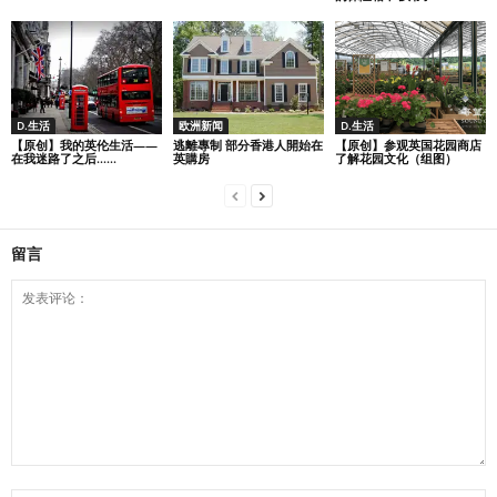
D.生活
欧洲新闻
D.生活
【原创】我的英伦生活——
逃離專制 部分香港人開始在
【原创】参观英国花园商店
在我迷路了之后…...
英購房
了解花园文化（组图）
留言