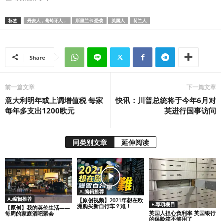
标签
丹麦人，葡萄牙人，
斯里兰卡 恐袭
英国人
荷兰人
Share
前一篇文章
下一篇文章
意大利明年或上调增值税 每家
快讯：川普总统将于今年6月对
每年多支出1200欧元
英进行国事访问
同类别文章
延伸阅读
A.编辑推荐
A.编辑推荐
【原创视频】2021年想在欧
F.專項欄目
洲购买新自行车？难！
【原创】我的英伦生活——
英国人担心负利率 英国银行
每周的家庭酒吧聚会
的保险箱不够用了