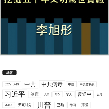
标签
中共
中共病毒
COVID-19
中国
中美贸易战
习近平
反送中
健康
华人
华为
六四
台湾
川普
拜登
天亮时分
巴黎
德国
外星人