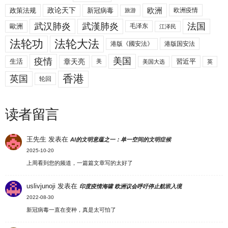
欧洲
政策法规
政论天下
新冠病毒
欧洲疫情
旅游
武汉肺炎
武漢肺炎
法国
歐洲
毛泽东
江泽民
法轮功
法轮大法
港版《國安法》
港版国安法
美国
疫情
生活
章天亮
習近平
美
美国大选
英
香港
英国
轮回
读者留言
王先生
发表在
AI的文明意蕴之一：单一空间的文明症候
2025-10-20
上周看到您的频道，一篇篇文章写的太好了
uslivjunoji
发表在
印度疫情海啸 欧洲议会呼吁停止航班入境
2022-08-30
新冠病毒一直在变种，真是太可怕了