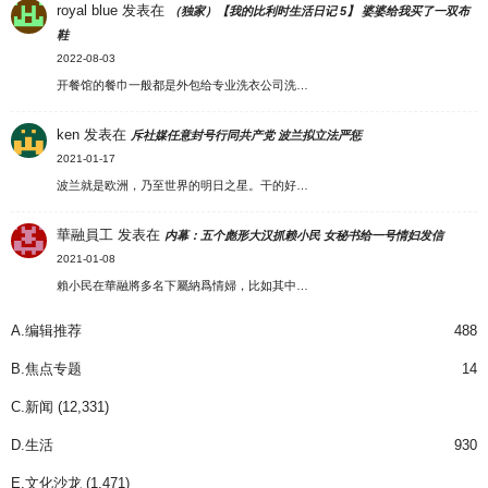
royal blue
发表在
（独家）【我的比利时生活日记 5】 婆婆给我买了一双布
鞋
2022-08-03
开餐馆的餐巾一般都是外包给专业洗衣公司洗…
ken
发表在
斥社媒任意封号行同共产党 波兰拟立法严惩
2021-01-17
波兰就是欧洲，乃至世界的明日之星。干的好…
華融員工
发表在
内幕：五个彪形大汉抓赖小民 女秘书给一号情妇发信
2021-01-08
賴小民在華融將多名下屬納爲情婦，比如其中…
A.编辑推荐
488
B.焦点专题
14
C.新闻
(12,331)
D.生活
930
E.文化沙龙
(1,471)