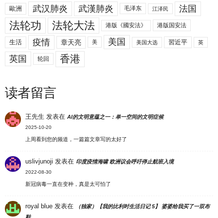
武汉肺炎
武漢肺炎
法国
歐洲
毛泽东
江泽民
法轮功
法轮大法
港版《國安法》
港版国安法
美国
疫情
生活
章天亮
習近平
美
美国大选
英
香港
英国
轮回
读者留言
王先生
发表在
AI的文明意蕴之一：单一空间的文明症候
2025-10-20
上周看到您的频道，一篇篇文章写的太好了
uslivjunoji
发表在
印度疫情海啸 欧洲议会呼吁停止航班入境
2022-08-30
新冠病毒一直在变种，真是太可怕了
royal blue
发表在
（独家）【我的比利时生活日记 5】 婆婆给我买了一双布
鞋