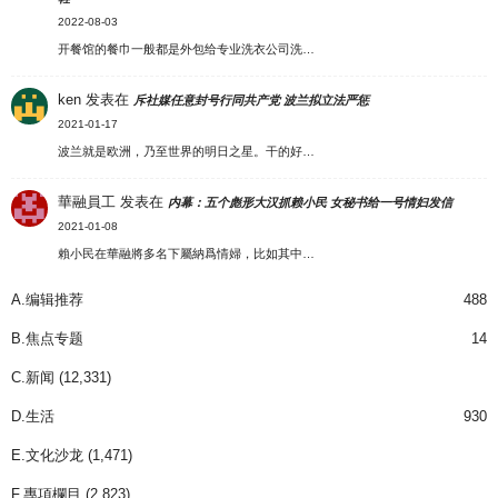
2022-08-03
开餐馆的餐巾一般都是外包给专业洗衣公司洗…
ken
发表在
斥社媒任意封号行同共产党 波兰拟立法严惩
2021-01-17
波兰就是欧洲，乃至世界的明日之星。干的好…
華融員工
发表在
内幕：五个彪形大汉抓赖小民 女秘书给一号情妇发信
2021-01-08
賴小民在華融將多名下屬納爲情婦，比如其中…
A.编辑推荐
488
B.焦点专题
14
C.新闻
(12,331)
D.生活
930
E.文化沙龙
(1,471)
F.專項欄目
(2,823)