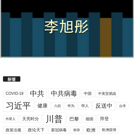
标签
中共
中共病毒
COVID-19
中国
中美贸易战
习近平
反送中
健康
华人
华为
六四
台湾
川普
拜登
天亮时分
巴黎
德国
外星人
欧洲
政策法规
政论天下
新冠病毒
欧洲疫情
旅游