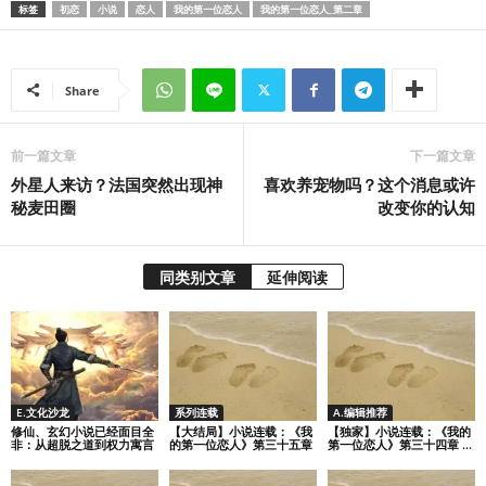
标签
初恋
小说
恋人
我的第一位恋人
我的第一位恋人_第二章
Share
前一篇文章
下一篇文章
外星人来访？法国突然出现神
喜欢养宠物吗？这个消息或许
秘麦田圈
改变你的认知
同类别文章
延伸阅读
E.文化沙龙
系列连载
A.编辑推荐
修仙、玄幻小说已经面目全
【大结局】小说连载：《我
【独家】小说连载：《我的
非：从超脱之道到权力寓言
的第一位恋人》第三十五章
第一位恋人》第三十四章 ...