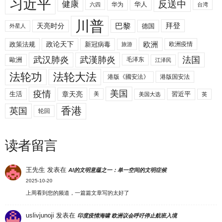
习近平
反送中
健康
华人
华为
六四
台湾
川普
拜登
天亮时分
巴黎
德国
外星人
欧洲
政策法规
政论天下
新冠病毒
欧洲疫情
旅游
武汉肺炎
武漢肺炎
法国
歐洲
毛泽东
江泽民
法轮功
法轮大法
港版《國安法》
港版国安法
美国
疫情
生活
章天亮
習近平
美
美国大选
英
香港
英国
轮回
读者留言
王先生
发表在
AI的文明意蕴之一：单一空间的文明症候
2025-10-20
上周看到您的频道，一篇篇文章写的太好了
uslivjunoji
发表在
印度疫情海啸 欧洲议会呼吁停止航班入境