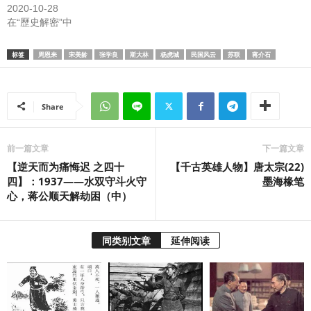
2020-10-28
在“歷史解密”中
标签
周恩来
宋美龄
张学良
斯大林
杨虎城
民国风云
苏联
蒋介石
Share
前一篇文章
下一篇文章
【逆天而为痛悔迟 之四十
【千古英雄人物】唐太宗(22)
四】：1937——水双守斗火守
墨海椽笔
心，蒋公顺天解劫困（中）
同类别文章
延伸阅读