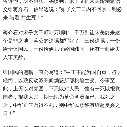
告诉他，决不跟张、杨谈判。宋子文把宋美龄亲笔信
交给蒋介石，信里边说：“如子文三日内不回京，则必
来 与君 共生死！”
蒋介石对宋子文千叮咛万嘱咐，千万别让宋美龄来这
个是非之地。蒋公的遗嘱都写好了：三份遗嘱，一份
给全体国民，一份给俩儿子经国纬国，还有一封给夫
人宋美龄。
给国民的遗嘱，蒋公写道：“中正不能为国自重，行居
轻简，以致反动派乘间煽惑所部构陷生变。今事至
此，上无以对党国，下无以对人民，惟有一死以报党
国者，报我人民，期无愧为革命党员而已。我死之
后，中华正气乃得不死，则中华民族终有继起复兴之
日！”