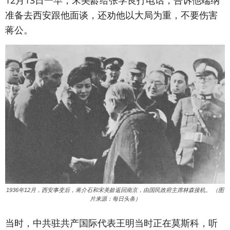
12月13日一早，宋美龄给张学良打电话，告诉他端纳
准备去西安跟他面谈，还劝他以大局为重，不要伤害
蒋公。
1936年12月，西安事变后，蒋介石和宋美龄返回南京，由国民政府主席林森接机。 （图
片来源：每日头条）
当时，中共驻共产国际代表王明当时正在莫斯科，听