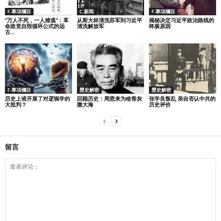
F.專項欄目
C.新闻
F.專項欄目
“万人不死，一人难逃”：革
从斯大林清洗苏军到习近平
揭秘决定习近平政治路线的
命政党自毁循环公式的远
清洗解放军
终极原因
古...
F.專項欄目
歷史解密
歷史解密
历史上谁开展了对逻辑学的
回顾历史：周恩来为啥骨灰
张学良叛乱 亲自否认中共的
大批判？
撒大海
历史评价
留言