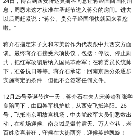
24日，博古到西安转达莫斯科同意让蒋经国回国的消
息，周恩来这才获准在圣诞节进入蒋公的房间。进去
以后周赶紧说：“蒋公、贵公子经国很快就回来看您
啦。”
蒋介石指定宋子文和宋美龄作为代表跟中共西安方面
谈。最终蒋介石接受六项协议，包括：停战、停止剿
共，把红军改编后纳入国民革命军；在蒋委员长统帅
下，准备抗日等等。蒋介石承诺：回南京后分条逐步
实施商定的条件，但他不会签署任何文件。
12月25号圣诞节这一天，蒋介石在夫人宋美龄和张学
良陪同下，由四架军机护航，从西安飞抵洛阳。26
号，飞抵南京明故宫机场，中央党政军大员们悉数出
动，在机场迎候。南京城是爆竹震天、万人空巷，老
百姓欣喜若狂，守候在大街两旁，迎候英雄凯旋！