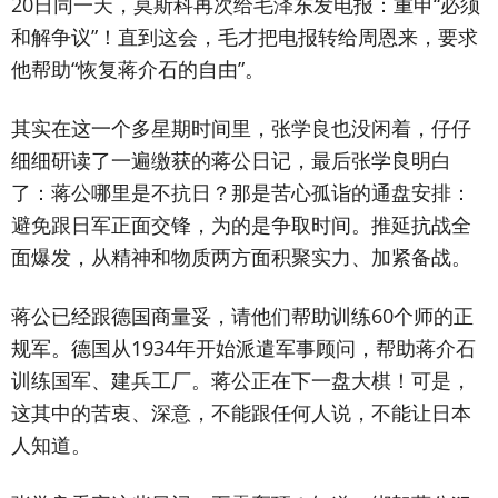
20日同一天，莫斯科再次给毛泽东发电报：重申“必须
和解争议”！直到这会，毛才把电报转给周恩来，要求
他帮助“恢复蒋介石的自由”。
其实在这一个多星期时间里，张学良也没闲着，仔仔
细细研读了一遍缴获的蒋公日记，最后张学良明白
了：蒋公哪里是不抗日？那是苦心孤诣的通盘安排：
避免跟日军正面交锋，为的是争取时间。推延抗战全
面爆发，从精神和物质两方面积聚实力、加紧备战。
蒋公已经跟德国商量妥，请他们帮助训练60个师的正
规军。德国从1934年开始派遣军事顾问，帮助蒋介石
训练国军、建兵工厂。蒋公正在下一盘大棋！可是，
这其中的苦衷、深意，不能跟任何人说，不能让日本
人知道。