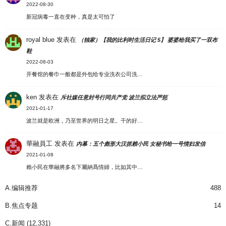
2022-08-30
新冠病毒一直在变种，真是太可怕了
royal blue
发表在
（独家）【我的比利时生活日记 5】 婆婆给我买了一双布
鞋
2022-08-03
开餐馆的餐巾一般都是外包给专业洗衣公司洗…
ken
发表在
斥社媒任意封号行同共产党 波兰拟立法严惩
2021-01-17
波兰就是欧洲，乃至世界的明日之星。干的好…
華融員工
发表在
内幕：五个彪形大汉抓赖小民 女秘书给一号情妇发信
2021-01-08
賴小民在華融將多名下屬納爲情婦，比如其中…
A.编辑推荐
488
B.焦点专题
14
C.新闻
(12,331)