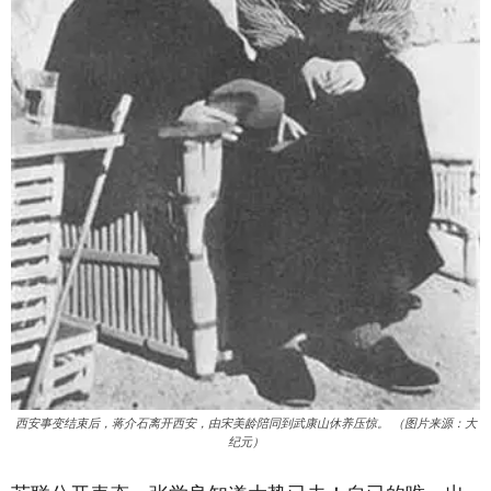
西安事变结束后，蒋介石离开西安，由宋美龄陪同到武康山休养压惊。 （图片来源：大
纪元）