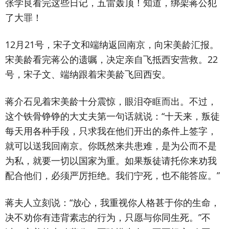
张学良看完这些日记，五雷轰顶！知道，绑架蒋公犯
了大罪！
12月21号，宋子文和端纳返回南京，向宋美龄汇报。
宋美龄看完蒋公的遗嘱，决定亲自飞抵西安营救。22
号，宋子文、端纳跟着宋美龄飞回西安。
蒋介石见着宋美龄十分震惊，眼泪夺眶而出。不过，
这个铁骨铮铮的大丈夫第一句话就说：“十天来，叛徒
每天用各种手段，只求我在他们开出的条件上签字，
就可以送我回南京。你既然来共患难，是为公而不是
为私，就要一切以国家为重。如果叛徒请托你来劝我
配合他们，必须严厉拒绝。我们宁死，也不能答应。”
蒋夫人立刻说：“放心，我重视你人格甚于你的生命，
决不劝你有违背素志的行为，只愿与你同生死。”不