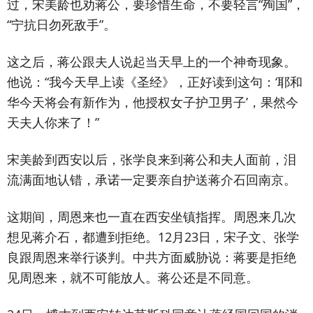
过，宋美龄也劝蒋公，要珍惜生命，不要轻言“殉国”，
“宁抗日勿死敌手”。
这之后，蒋公跟夫人说起当天早上的一个神奇现象。
他说：“我今天早上读《圣经》，正好读到这句：‘耶和
华今天将会有新作为，他授权女子护卫男子’，果然今
天夫人你来了！”
宋美龄到西安以后，张学良来到蒋公和夫人面前，泪
流满面地认错，承诺一定要亲自护送蒋介石回南京。
这期间，周恩来也一直在西安坐镇指挥。周恩来几次
想见蒋介石，都遭到拒绝。12月23日，宋子文、张学
良跟周恩来举行谈判。中共方面威胁说：蒋要是拒绝
见周恩来，就不可能放人。蒋公还是不同意。