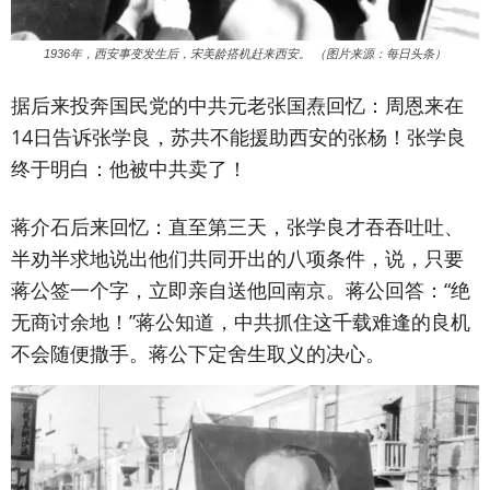
1936年，西安事变发生后，宋美龄搭机赶来西安。 （图片来源：每日头条）
据后来投奔国民党的中共元老张国焘回忆：周恩来在
14日告诉张学良，苏共不能援助西安的张杨！张学良
终于明白：他被中共卖了！
蒋介石后来回忆：直至第三天，张学良才吞吞吐吐、
半劝半求地说出他们共同开出的八项条件，说，只要
蒋公签一个字，立即亲自送他回南京。蒋公回答：“绝
无商讨余地！”蒋公知道，中共抓住这千载难逢的良机
不会随便撒手。蒋公下定舍生取义的决心。