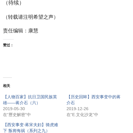
（待续）
（转载请注明希望之声）
责任编辑：康慧
赞过：
相关
【人物百家】抗日卫国民族英
【历史回眸】西安事变中的蒋
雄——蒋介石（六）
介石
2019-05-30
2019-12-26
在“歷史解密”中
在“E.文化沙龙”中
【西安事变‧蒋宋夫妇】骑虎难
下 叛将悔祸（系列之九）