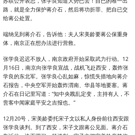
苏联公开表态，张学良知道大势已去！自已的唯一出
路，就是全力保护蒋介石，然后将功折罪、把自已交
给蒋公处置。
端纳见到蒋介石，告诉他：夫人宋美龄要蒋公保重身
体，南京正在想办法进行营救。
张学良迟迟不放人，南京政府开始采取武力行动。12
月16日，南京向张学良宣战，战机飞赴西安，轰炸张
学良的东北军。张学良心乱如麻，惊慌失措地向蒋介
石报告，中央空军开始轰炸渭南、华县等地要塞。蒋
介石在日记里写道：“知中央戡乱定变，主持有人，不
啻客中闻家庭平安之吉报也。”
12月20号，宋美龄委托宋子文以私人身份前往西安跟
张学良谈判。到了西安，宋子文跟蒋公见面。蒋介石