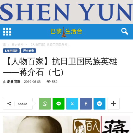
家
歷史解密
【人物百家】抗日卫国民族英...
I.奧秘探索
歷史解密
【人物百家】抗日卫国民族英雄
——蒋介石（七）
由
老農問道
-
2019-06-03
532
Share