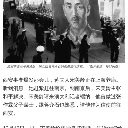
西安事变和平解决后，民众抬着蒋介石的画像游行庆祝。 （图片来源：每日头条）
西安事变爆发那会儿，蒋夫人宋美龄正在上海养病。
听到消息，她赶紧赶往南京。到南京后，宋美龄主张
和平解决。宋美龄请来澳大利记者端纳，他曾做过张
作霖父子谋士，跟蒋介石也熟悉，请他作为信使前往
西安。