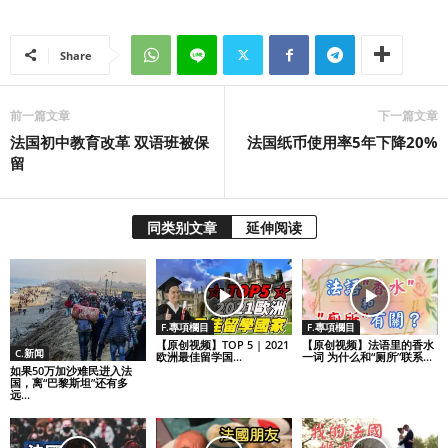
Share
前一篇文章
下一篇文章
法国初中教育改革 双语班被保
法国纸币使用率5年下降20%
留
同类别文章
延伸阅读
F.專項欄目
F.專項欄目
【原创视频】TOP 5 | 2021
【原创视频】法语里的香水
C.新闻
欧洲最佳留学国...
一词 为什么和“厕所”联系...
如果50万加沙难民进入法
国，离“巴黎斯坦”还有多
远...