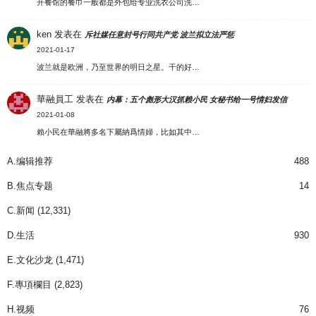
开餐馆的餐巾一般都是外包给专业洗衣公司洗…
ken
发表在
斥社媒任意封号行同共产党 波兰拟立法严惩
2021-01-17
波兰就是欧洲，乃至世界的明日之星。干的好…
華融員工
发表在
内幕：五个彪形大汉抓赖小民 女秘书给一号情妇发信
2021-01-08
賴小民在華融將多名下屬納爲情婦，比如其中…
A.编辑推荐
488
B.焦点专题
14
C.新闻
(12,331)
D.生活
930
E.文化沙龙
(1,471)
F.專項欄目
(2,823)
H.视频
76