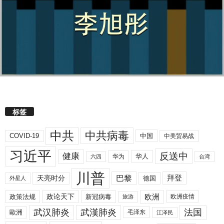
标签
中共
中共病毒
COVID-19
中国
中美贸易战
习近平
反送中
健康
华人
华为
六四
台湾
川普
拜登
天亮时分
巴黎
德国
外星人
欧洲
政策法规
政论天下
新冠病毒
欧洲疫情
旅游
武汉肺炎
武漢肺炎
法国
歐洲
毛泽东
江泽民