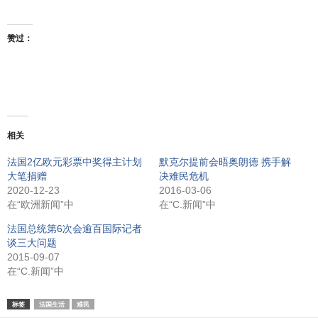
赞过：
相关
法国2亿欧元彩票中奖得主计划
默克尔提前会晤奥朗德 携手解
大笔捐赠
决难民危机
2020-12-23
2016-03-06
在“欧洲新闻”中
在“C.新闻”中
法国总统第6次会逾百国际记者
谈三大问题
2015-09-07
在“C.新闻”中
标签
法国生活
难民