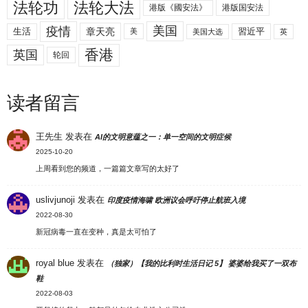
法轮功
法轮大法
港版《國安法》
港版国安法
美国
疫情
生活
章天亮
習近平
美
美国大选
英
香港
英国
轮回
读者留言
王先生
发表在
AI的文明意蕴之一：单一空间的文明症候
2025-10-20
上周看到您的频道，一篇篇文章写的太好了
uslivjunoji
发表在
印度疫情海啸 欧洲议会呼吁停止航班入境
2022-08-30
新冠病毒一直在变种，真是太可怕了
royal blue
发表在
（独家）【我的比利时生活日记 5】 婆婆给我买了一双布
鞋
2022-08-03