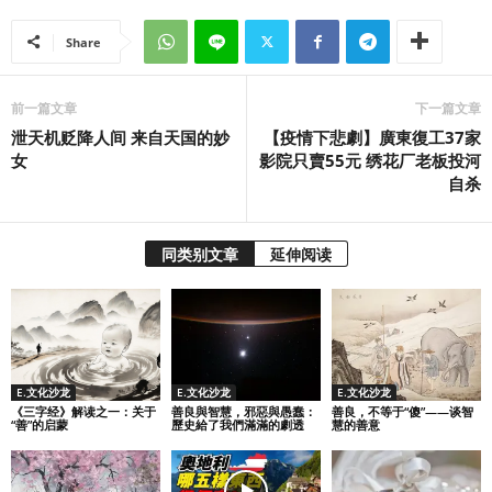
Share
前一篇文章
下一篇文章
泄天机贬降人间 来自天国的妙
【疫情下悲劇】廣東復工37家
女
影院只賣55元 绣花厂老板投河
自杀
同类别文章
延伸阅读
E.文化沙龙
E.文化沙龙
E.文化沙龙
《三字经》解读之一：关于
善良與智慧，邪惡與愚蠢：
善良，不等于“傻”——谈智
“善”的启蒙
歷史給了我們滿滿的劇透
慧的善意