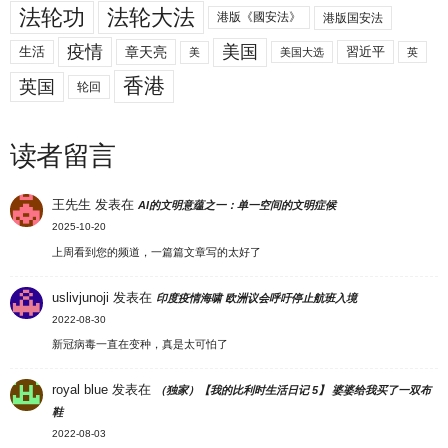
法轮功
法轮大法
港版《國安法》
港版国安法
美国
疫情
生活
章天亮
習近平
美
美国大选
英
香港
英国
轮回
读者留言
王先生
发表在
AI的文明意蕴之一：单一空间的文明症候
2025-10-20
上周看到您的频道，一篇篇文章写的太好了
uslivjunoji
发表在
印度疫情海啸 欧洲议会呼吁停止航班入境
2022-08-30
新冠病毒一直在变种，真是太可怕了
royal blue
发表在
（独家）【我的比利时生活日记 5】 婆婆给我买了一双布
鞋
2022-08-03