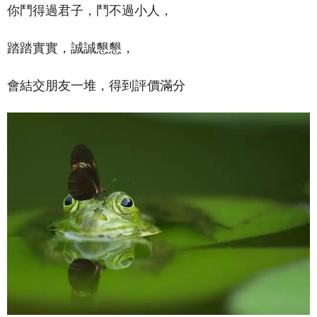
你鬥得過君子，鬥不過小人，
踏踏實實，誠誠懇懇，
會結交朋友一堆，得到評價滿分