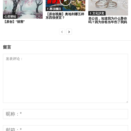
F.專項欄目
E.文化沙龙
【原创视频】奥地利哪五样
心灵驿站
东西很便宜？
老公说，知道我为什么娶你
【原创】“祸害”
吗？因为你爸当年伤了我妈
留言