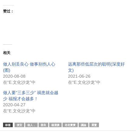
赞过：
相关
做人别丢良心 做事别伤人心
远离那些低层次的聪明(深度好
(图)
文)
2020-08-08
2021-06-26
在“E.文化沙龙”中
在“E.文化沙龙”中
做人要“三多三少” 祸患就会越
少 福报才会越多！
2020-04-27
在“E.文化沙龙”中
标签
便宜
做人，
善良
楊潔篪
老老實實
議論
震驚