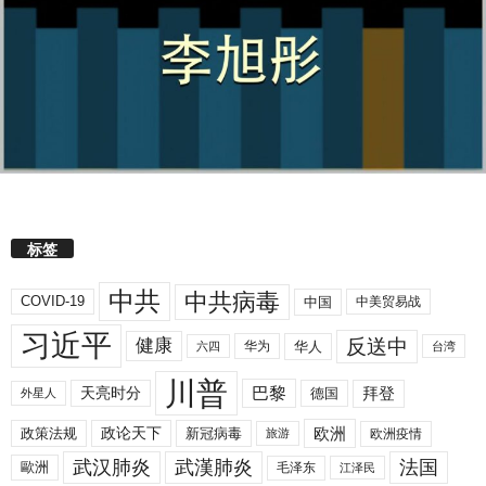
标签
中共
中共病毒
COVID-19
中国
中美贸易战
习近平
反送中
健康
华人
华为
六四
台湾
川普
拜登
天亮时分
巴黎
德国
外星人
欧洲
政策法规
政论天下
新冠病毒
欧洲疫情
旅游
武汉肺炎
武漢肺炎
法国
歐洲
毛泽东
江泽民