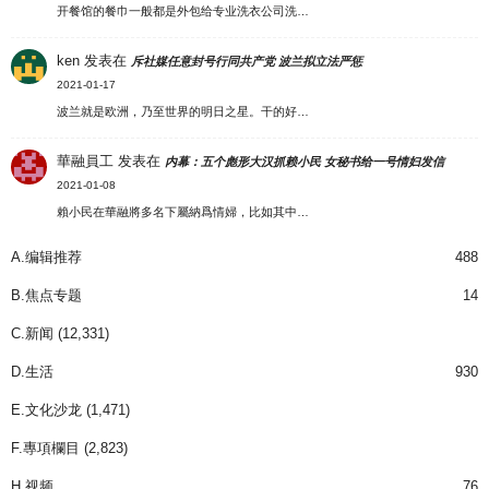
开餐馆的餐巾一般都是外包给专业洗衣公司洗…
ken
发表在
斥社媒任意封号行同共产党 波兰拟立法严惩
2021-01-17
波兰就是欧洲，乃至世界的明日之星。干的好…
華融員工
发表在
内幕：五个彪形大汉抓赖小民 女秘书给一号情妇发信
2021-01-08
賴小民在華融將多名下屬納爲情婦，比如其中…
A.编辑推荐
488
B.焦点专题
14
C.新闻
(12,331)
D.生活
930
E.文化沙龙
(1,471)
F.專項欄目
(2,823)
H.视频
76