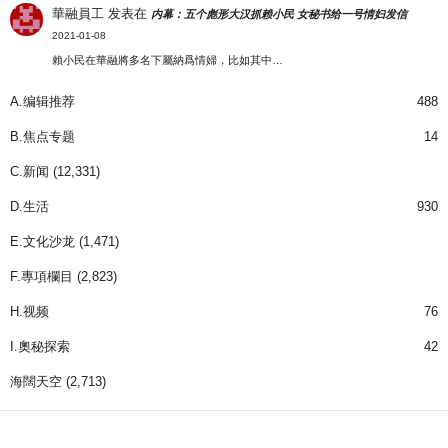
華融員工
发表在
内幕：五个彪形大汉抓赖小民 女秘书给一号情妇发信
2021-01-08
賴小民在華融將多名下屬納爲情婦，比如其中…
A.编辑推荐
488
B.焦点专题
14
C.新闻
(12,331)
D.生活
930
E.文化沙龙
(1,471)
F.專項欄目
(2,823)
H.视频
76
I.奧秘探索
42
海闊天空
(2,713)