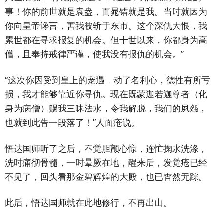
事！你的前世就是袁盎，而晁错就是我。当时就因为
你向皇帝谗言，害我被斩于东市。这个深仇大恨，我
累世都在寻求报复的机会。但十世以来，你都身为高
僧，且奉持戒律严谨，使我没有报仇的机会。”
“这次你因受到皇上的宠遇，动了名利心，德性有所亏
损，我才能够靠近你寻仇。现在既蒙迦若迦尊者（化
身为病僧）赐我三昧法水，令我解脱，我们的夙怨，
也就到此告一段落了！”人面疮说。
悟达国师听了之后，不觉胆颤心惊，连忙掬水洗涤，
洗时痛彻骨髓，一时晕厥在地，醒来后，发觉疮已经
不见了，回头看那金碧辉煌的大殿，也已杳然无踪。
此后，悟达国师就在此地修行，不再出山。