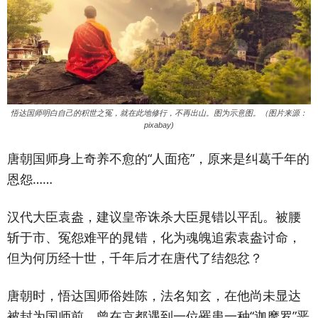
悟达国师明白自己的积世之冤，就在此地修行，不再出山。图为示意图。（图片来源：
pixabay)
唐朝国师身上奇养不愈的“人面疮”，原来是纠葛千年的
恩怨……
汉代大臣袁盎，建议皇帝诛杀大臣晁错以平乱。被腰
斩于市、冤怨难平的晁错，化为魂魄追索袁盎讨命，
但为何历经十世，千年后才在唐代了结怨忿？
唐朝时，悟达国师俗姓陈，法名知玄，在他尚未显达
被封为国师前，曾在京都遇到一位罹患一种“迦摩罗”恶