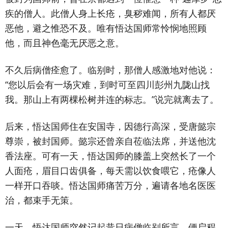
疾的僧人。此僧人身上长疮，臭秽难闻，所有人都厌
恶他，避之惟恐不及。唯有悟达国师常怜悯地照顾
他，而且神色毫无厌恶之意。
不久后病僧痊愈了。临别时，那僧人感激地对他说：
“您以后会有一场灾难，到时可至四川彭州九陇山找
我。那山上有两棵松树并连的标志。”说完就离去了。
后来，悟达国师住在安国寺，因德行高深，受唐懿宗
尊崇，被封国师。懿宗还曾亲自莅临法席，并送他沈
香法座。可有一天，悟达国师的膝盖上突然长了一个
人面疮，眉目口齿俱备，每天需以饮食喂它，疮像人
一样开口吞啖。悟达国师痛苦万分，遍请各地名医医
治，都束手无策。
一天，悟达国师突然记起昔日病僧临别所言，便启程