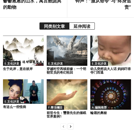
鬱鬱蔥蔥的山水，寓言般詭異
钟声：“服从命令”与“终身追
的動物
责”
同类别文章
延伸阅读
E.文化沙龙
E.文化沙龙
E.文化沙龙
生于此岸，意在彼岸
穿越时空再续前缘：一个明
幼儿突然说大人话 妈妈吓得
朝官员的奇幻轮回
夺门而逃
E.文化沙龙
有这么一些怪病
F.專項欄目
A.编辑推荐
前世今生：璽善先生的催眠
輪迴的奧秘
世界案例1