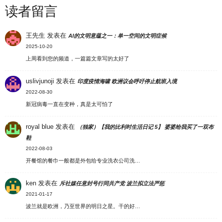
读者留言
王先生
发表在
AI的文明意蕴之一：单一空间的文明症候
2025-10-20
上周看到您的频道，一篇篇文章写的太好了
uslivjunoji
发表在
印度疫情海啸 欧洲议会呼吁停止航班入境
2022-08-30
新冠病毒一直在变种，真是太可怕了
royal blue
发表在
（独家）【我的比利时生活日记 5】 婆婆给我买了一双布
鞋
2022-08-03
开餐馆的餐巾一般都是外包给专业洗衣公司洗…
ken
发表在
斥社媒任意封号行同共产党 波兰拟立法严惩
2021-01-17
波兰就是欧洲，乃至世界的明日之星。干的好…