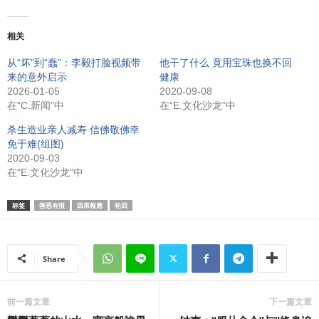
相关
从“坏”到“蠢”：李毅打脸视频带
他干了什么 竟用宝珠也换不回
来的意外启示
健康
2026-01-05
2020-09-08
在“C.新闻”中
在“E.文化沙龙”中
杀生造业亲人减寿 信佛敬佛幸
免于难(组图)
2020-09-03
在“E.文化沙龙”中
标签
善恶有报
因果報應
轮回
Share
前一篇文章
下一篇文章