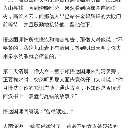
入山寻找，直到傍晚时分，果然看到两棵并连的松
树，高耸入云，而那僧人早已站在金碧辉煌的大殿门
前等待，并且殷勤地接待他，留他住下。
悟达国师把所患怪疾和痛苦相告，那僧人对他说：“不
要紧的，我这儿山岩下有清泉，等到明日天明，你去
用泉水洗濯就会痊愈的。”
第二天清晨，僧人命一童子领悟达国师来到清泉旁，
正要掬水时，突然听见那人面疮竟然开口大叫说：“你
且慢洗！你的知识广博，通达古今，不知你是否读过
西汉书上，袁盎与晁错的故事？”
悟达国师回答说：“曾经读过。”
人面疮说：“你既然读过了，难道不知袁盎杀晁错的