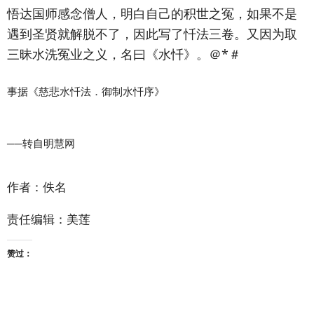
悟达国师感念僧人，明白自己的积世之冤，如果不是
遇到圣贤就解脱不了，因此写了忏法三卷。又因为取
三昧水洗冤业之义，名曰《水忏》。＠*＃
事据《慈悲水忏法．御制水忏序》
──转自明慧网
作者：佚名
责任编辑：美莲
赞过：