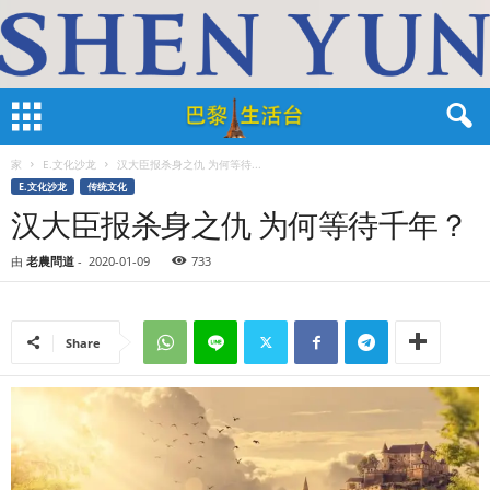
家
E.文化沙龙
汉大臣报杀身之仇 为何等待...
E.文化沙龙
传统文化
汉大臣报杀身之仇 为何等待千年？
由
老農問道
-
2020-01-09
733
Share