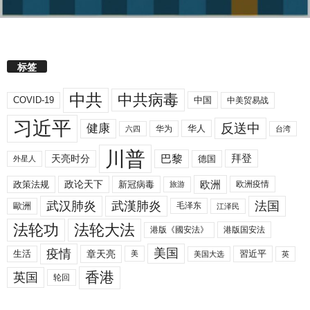
标签
中共
中共病毒
COVID-19
中国
中美贸易战
习近平
反送中
健康
华人
华为
六四
台湾
川普
拜登
天亮时分
巴黎
德国
外星人
欧洲
政策法规
政论天下
新冠病毒
欧洲疫情
旅游
武汉肺炎
武漢肺炎
法国
歐洲
毛泽东
江泽民
法轮功
法轮大法
港版《國安法》
港版国安法
美国
疫情
生活
章天亮
習近平
美
美国大选
英
香港
英国
轮回