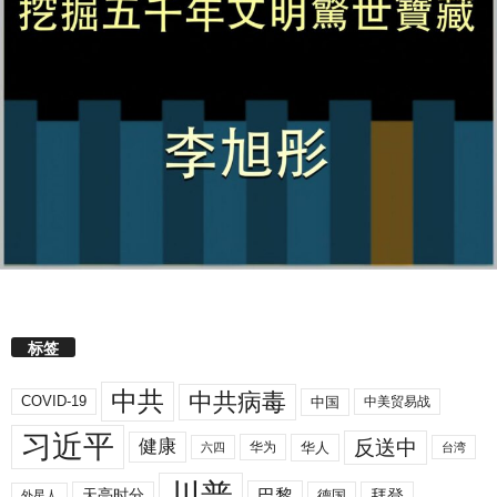
标签
中共
中共病毒
COVID-19
中国
中美贸易战
习近平
反送中
健康
华人
华为
六四
台湾
川普
拜登
天亮时分
巴黎
德国
外星人