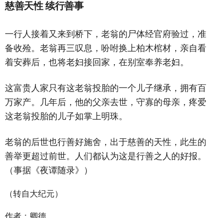
慈善天性 续行善事
一行人接着又来到桥下，老翁的尸体经官府验过，准
备收殓。老翁再三叹息，吩咐换上柏木棺材，亲自看
着安葬后，也将老妇接回家，在别室奉养老妇。
这富贵人家只有这老翁投胎的一个儿子继承，拥有百
万家产。几年后，他的父亲去世，守寡的母亲，疼爱
这老翁投胎的儿子如掌上明珠。
老翁的后世也行善好施舍，出于慈善的天性，此生的
善举更超过前世。人们都认为这是行善之人的好报。
（事据《夜谭随录》）
（转自大纪元）
作者：卿德