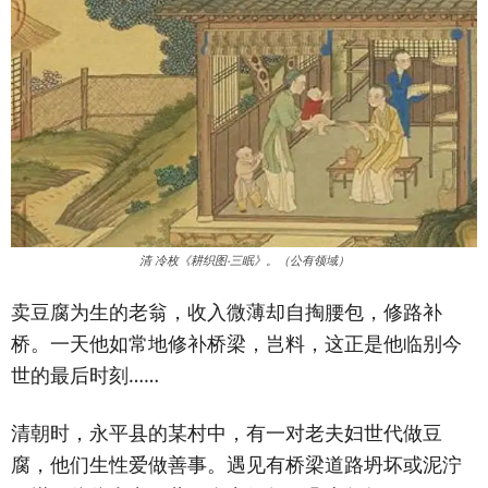
清 冷枚《耕织图‧三眠》。（公有领域）
卖豆腐为生的老翁，收入微薄却自掏腰包，修路补
桥。一天他如常地修补桥梁，岂料，这正是他临别今
世的最后时刻……
清朝时，永平县的某村中，有一对老夫妇世代做豆
腐，他们生性爱做善事。遇见有桥梁道路坍坏或泥泞