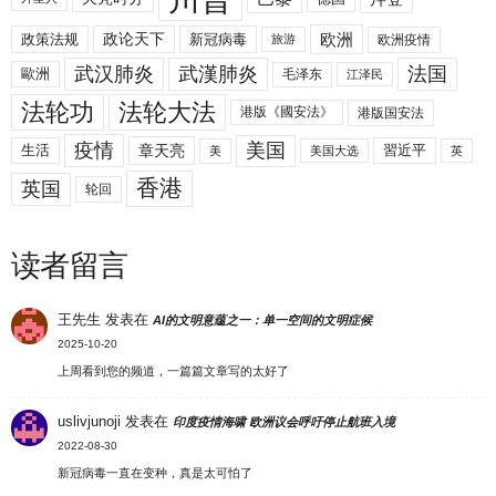
欧洲
政策法规
政论天下
新冠病毒
欧洲疫情
旅游
武汉肺炎
武漢肺炎
法国
歐洲
毛泽东
江泽民
法轮功
法轮大法
港版《國安法》
港版国安法
美国
疫情
生活
章天亮
習近平
美
美国大选
英
香港
英国
轮回
读者留言
王先生
发表在
AI的文明意蕴之一：单一空间的文明症候
2025-10-20
上周看到您的频道，一篇篇文章写的太好了
uslivjunoji
发表在
印度疫情海啸 欧洲议会呼吁停止航班入境
2022-08-30
新冠病毒一直在变种，真是太可怕了