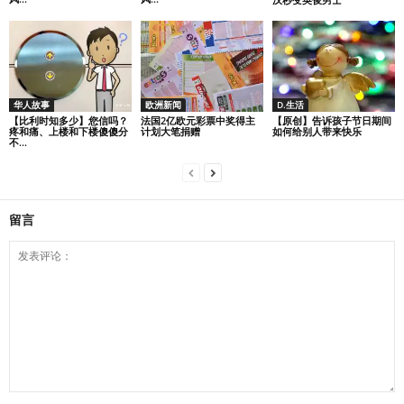
华人故事
欧洲新闻
D.生活
【比利时知多少】您信吗？
法国2亿欧元彩票中奖得主
【原创】告诉孩子节日期间
疼和痛、上楼和下楼傻傻分
计划大笔捐赠
如何给别人带来快乐
不...
留言