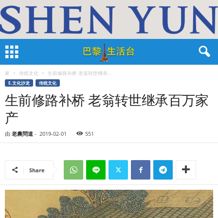
家
传统文化
生前修路补桥 老翁转世继承...
E.文化沙龙
传统文化
生前修路补桥 老翁转世继承百万家
产
由
老農問道
-
2019-02-01
551
Share