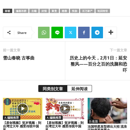
标签
修路补桥
古籍
好报
富贵
慈善
投胎
百万家产
轮回转世
Share
前一篇文章
下一篇文章
雪山春晓 古筝曲
历史上的今天，2月1日：延安
整风——百分之百的洗脑和恐
吓
同类别文章
延伸阅读
A.编辑推荐
A.编辑推荐
D.生活
【原创视频】贺岁视频：到
【原创视频】贺岁视频：到
台湾过大年 感受传统中国
台湾过大年 感受传统中国
法国明星发型师出大招 流浪
风...
风...
汉秒变英俊男士