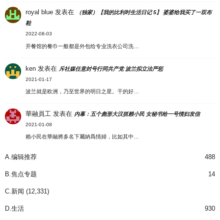
royal blue
发表在
（独家）【我的比利时生活日记 5】 婆婆给我买了一双布
鞋
2022-08-03
开餐馆的餐巾一般都是外包给专业洗衣公司洗…
ken
发表在
斥社媒任意封号行同共产党 波兰拟立法严惩
2021-01-17
波兰就是欧洲，乃至世界的明日之星。干的好…
華融員工
发表在
内幕：五个彪形大汉抓赖小民 女秘书给一号情妇发信
2021-01-08
賴小民在華融將多名下屬納爲情婦，比如其中…
A.编辑推荐
488
B.焦点专题
14
C.新闻
(12,331)
D.生活
930