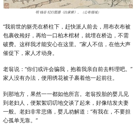
明 钱谷 纪行图册《白家桥》。（公有领域）
“我前世的躯壳在桥柱下，赶快派人前去，用布衣布被
包裹收殓好，再给一口柏木棺材，就埋在桥边，不需
破费。这样我才能安心在这里。”家人不信，在他大声
催促下，家人才动身。
老翁说：“你们或许会骗我，抱着我亲自前去料理吧。”
家人没有办法，便用绣花被子裹着他一起前往。
到那地方，果然一一都如他所言。老翁投胎的婴儿见
到老妇人，便絮絮叨叨地交谈了起来，好像结发夫妻
一般。老妇非常悲痛，婴儿劝解道：“有我在，不要担
心孤单无靠。”