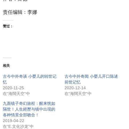
责任编辑：李娜
赞过：
相关
古今中外奇谈 小婴儿的转世记
古今中外奇闻 小婴儿开口陈述
忆
前世记忆
2020-11-25
2020-12-14
在“海闊天空”中
在“海闊天空”中
九面镜子奇幻旅程：醒来恍如
隔世！人生經歷与镜中出现的
各种情景全部吻合！
2019-04-22
在“E.文化沙龙”中