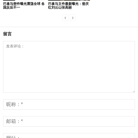
巴拿马密件曝光震荡全球 各
巴拿马文件最新曝光：曾庆
国反应不一
红刘云山张高丽
留言