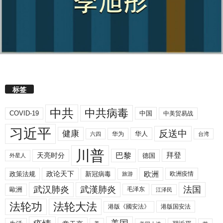
标签
中共
中共病毒
COVID-19
中国
中美贸易战
习近平
反送中
健康
华人
华为
六四
台湾
川普
拜登
天亮时分
巴黎
德国
外星人
欧洲
政策法规
政论天下
新冠病毒
欧洲疫情
旅游
武汉肺炎
武漢肺炎
法国
歐洲
毛泽东
江泽民
法轮功
法轮大法
港版《國安法》
港版国安法