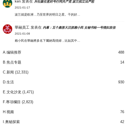
ken
发表在
斥社媒任意封号行同共产党 波兰拟立法严惩
2021-01-17
波兰就是欧洲，乃至世界的明日之星。干的好…
華融員工
发表在
内幕：五个彪形大汉抓赖小民 女秘书给一号情妇发信
2021-01-08
賴小民在華融將多名下屬納爲情婦，比如其中…
A.编辑推荐
488
B.焦点专题
14
C.新闻
(12,331)
D.生活
930
E.文化沙龙
(1,471)
F.專項欄目
(2,823)
H.视频
76
I.奧秘探索
42