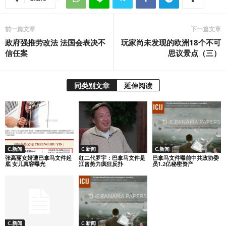
前一篇文章
下一篇文章
政府强推劳改法 法国会表决不
玩家尚未发现的欧洲18个不可
信任案
思议景点（三）
同类别文章
延伸阅读
C.新闻
C.新闻
C.新闻
张高丽女婿遭巴拿马文件起
红二代罗宇：巴拿马文件是
巴拿马文件曝前中共政协委
底 女儿真容曝光
江曾势力疯狂反扑
员1.2亿秘密资产
C.新闻
C.新闻