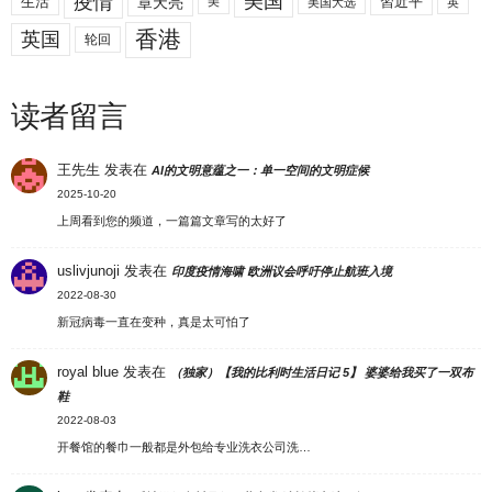
美国
疫情
生活
章天亮
習近平
美
美国大选
英
香港
英国
轮回
读者留言
王先生
发表在
AI的文明意蕴之一：单一空间的文明症候
2025-10-20
上周看到您的频道，一篇篇文章写的太好了
uslivjunoji
发表在
印度疫情海啸 欧洲议会呼吁停止航班入境
2022-08-30
新冠病毒一直在变种，真是太可怕了
royal blue
发表在
（独家）【我的比利时生活日记 5】 婆婆给我买了一双布
鞋
2022-08-03
开餐馆的餐巾一般都是外包给专业洗衣公司洗…