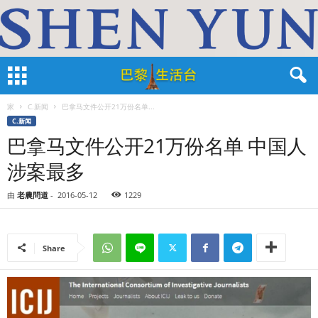
家
C.新闻
巴拿马文件公开21万份名单...
C.新闻
巴拿马文件公开21万份名单 中国人
涉案最多
由
老農問道
-
2016-05-12
1229
Share