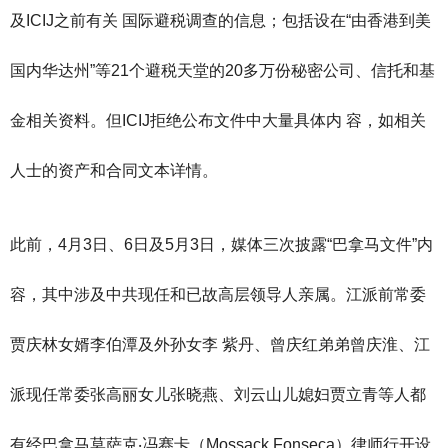
及ICIJ之前有关 国际避税调查的信息；包括设在“由香港到美
国内华达州”等21个避税天堂的20多万份秘密公司、信托和基
金相关资料。但ICIJ拒绝公布文件中大量具体内 容，如相关
人士的资产和合同文本详情。
此前，4月3日、6日及5月3日，媒体三次披露“巴拿马文件”内
容，其中涉及中共现任和已故高层领导人亲属。江派前常委
贾庆林女婿李伯潭及外孙女李 紫丹、曾庆红弟弟曾庆淮、江
派现任常委张高丽女儿张晓燕、刘云山儿媳妇贾立青等人都
有经巴拿马莫萨克‧冯赛卡（Mossack Fonseca）律师行开设