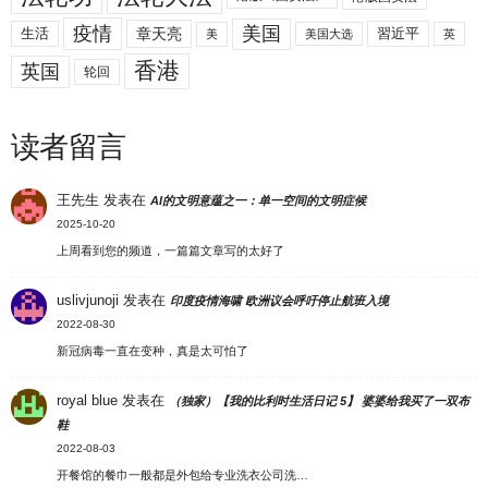
美国
疫情
生活
章天亮
習近平
美
美国大选
英
香港
英国
轮回
读者留言
王先生
发表在
AI的文明意蕴之一：单一空间的文明症候
2025-10-20
上周看到您的频道，一篇篇文章写的太好了
uslivjunoji
发表在
印度疫情海啸 欧洲议会呼吁停止航班入境
2022-08-30
新冠病毒一直在变种，真是太可怕了
royal blue
发表在
（独家）【我的比利时生活日记 5】 婆婆给我买了一双布
鞋
2022-08-03
开餐馆的餐巾一般都是外包给专业洗衣公司洗…