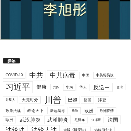
标签
中共
中共病毒
COVID-19
中国
中美贸易战
习近平
反送中
健康
华人
华为
六四
台湾
川普
拜登
天亮时分
巴黎
德国
外星人
欧洲
政策法规
政论天下
新冠病毒
欧洲疫情
旅游
武汉肺炎
武漢肺炎
法国
歐洲
毛泽东
江泽民
法轮功
法轮大法
港版《國安法》
港版国安法