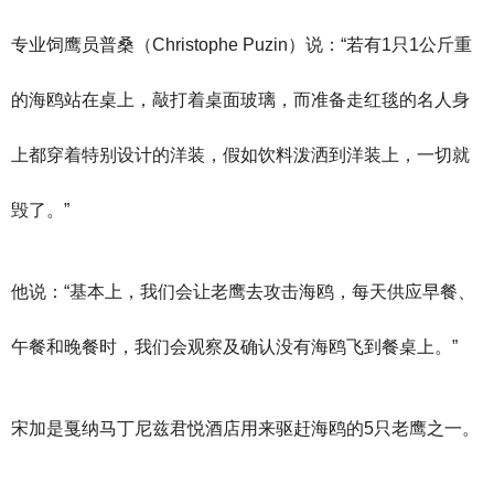
专业饲鹰员普桑（Christophe Puzin）说：“若有1只1公斤重
的海鸥站在桌上，敲打着桌面玻璃，而准备走红毯的名人身
上都穿着特别设计的洋装，假如饮料泼洒到洋装上，一切就
毁了。”
他说：“基本上，我们会让老鹰去攻击海鸥，每天供应早餐、
午餐和晚餐时，我们会观察及确认没有海鸥飞到餐桌上。”
宋加是戛纳马丁尼兹君悦酒店用来驱赶海鸥的5只老鹰之一。