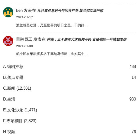
ken
发表在
斥社媒任意封号行同共产党 波兰拟立法严惩
2021-01-17
波兰就是欧洲，乃至世界的明日之星。干的好…
華融員工
发表在
内幕：五个彪形大汉抓赖小民 女秘书给一号情妇发信
2021-01-08
賴小民在華融將多名下屬納爲情婦，比如其中…
A.编辑推荐
488
B.焦点专题
14
C.新闻
(12,331)
D.生活
930
E.文化沙龙
(1,471)
F.專項欄目
(2,823)
H.视频
76