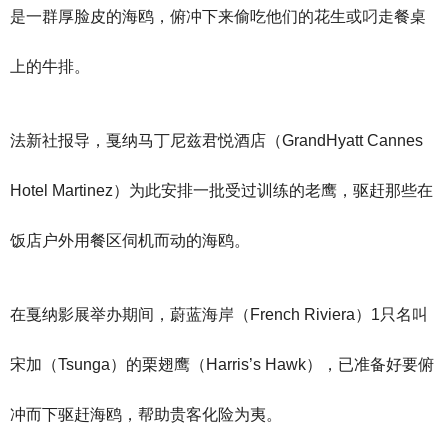
是一群厚脸皮的海鸥，俯冲下来偷吃他们的花生或叼走餐桌
上的牛排。
法新社报导，戛纳马丁尼兹君悦酒店（GrandHyatt Cannes
Hotel Martinez）为此安排一批受过训练的老鹰，驱赶那些在
饭店户外用餐区伺机而动的海鸥。
在戛纳影展举办期间，蔚蓝海岸（French Riviera）1只名叫
宋加（Tsunga）的栗翅鹰（Harris’s Hawk），已准备好要俯
冲而下驱赶海鸥，帮助贵客化险为夷。