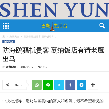
家
海闊天空
防海鸥骚扰贵客 戛纳饭店有...
海闊天空
防海鸥骚扰贵客 戛纳饭店有请老鹰
出马
由
老農問道
-
2016-05-17
715
Share
中央社报导，造访法国戛纳的富人和名流，最不希望看见的