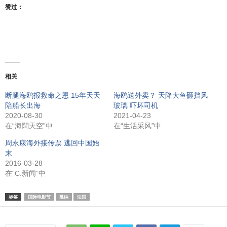
赞过：
相关
断腿海鸥报救命之恩 15年天天
海鸥送外卖？ 天降大鱼砸挡风
陪船长出海
玻璃 吓坏司机
2020-08-30
2021-04-23
在“海闊天空”中
在“生活采风”中
周永康海外接传票 逃回中国始
末
2016-03-28
在“C.新闻”中
标签
国际电影节
戛纳
法国