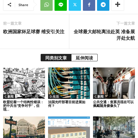
Share
前一篇文章
下一篇文章
欧洲国家杯足球赛 维安引关注
全球最大邮轮离法赴英 准备展
开处女航
同类别文章
延伸阅读
C.新闻
D.生活
C.新闻
欧盟犯着一个结构性错误：
法国光纤部署目前进展如
公共交通：查票员现在可以
把中共当“竞争对手”，但
何？
佩戴随身摄像头了
现...