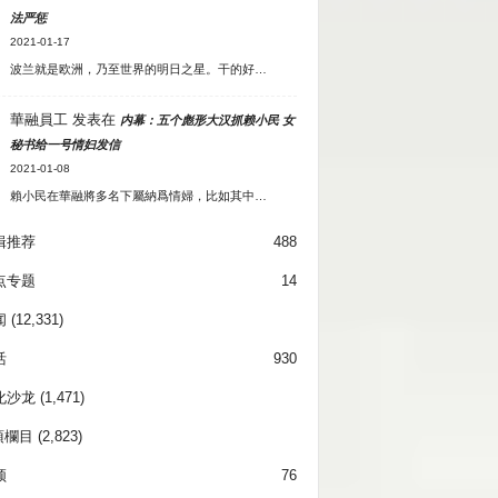
法严惩
2021-01-17
波兰就是欧洲，乃至世界的明日之星。干的好…
華融員工
发表在
内幕：五个彪形大汉抓赖小民 女
秘书给一号情妇发信
2021-01-08
賴小民在華融將多名下屬納爲情婦，比如其中…
辑推荐
488
点专题
14
闻
(12,331)
活
930
化沙龙
(1,471)
項欄目
(2,823)
频
76