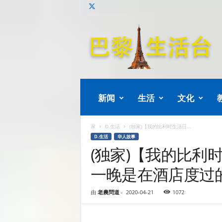
巴
黎
生
活
新闻
生活
文化
家
D.生活
(独家)【我的比利时生活日...
D.生活
华人故事
(独家)【我的比利
一晚是在酒店度过
由
老農問道
-
2020-04-21
1072