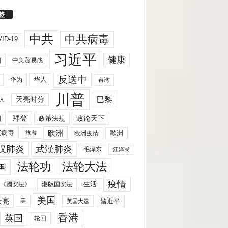
签
中共
中共病毒
ID-19
习近平
健康
国
中美贸易战
反送中
华人
华为
台湾
川普
天亮时分
巴黎
人
拜登
国
政策法规
政论天下
欧洲
歐洲
冠病毒
欧洲疫情
旅游
汉肺炎
武漢肺炎
毛泽东
江泽民
法轮功
法轮大法
国
疫情
生活
《國安法》
港版国安法
美国
天亮
習近平
美
美国大选
香港
英国
轮回