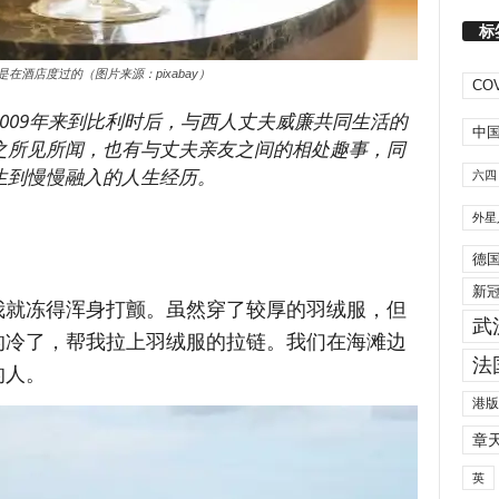
标
在酒店度过的（图片来源：pixabay）
COV
009年来到比利时后，与西人丈夫威廉共同生活的
中
之所见所闻，也有与丈夫亲友之间的相处趣事，同
生到慢慢融入的人生经历。
六四
外星
德
新
我就冻得浑身打颤。虽然穿了较厚的羽绒服，但
武
的冷了，帮我拉上羽绒服的拉链。我们在海滩边
法
的人。
港版
章
英