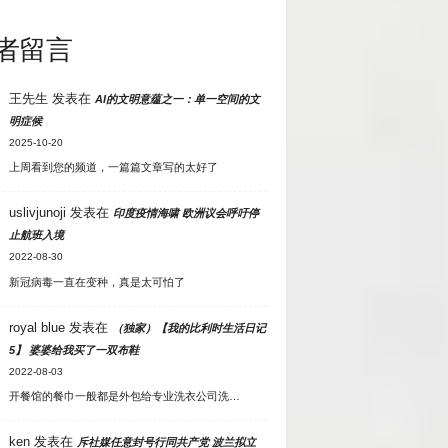
者留言
王先生
发表在
AI的文明意蕴之一：单一空间的文
明症候
2025-10-20
上周看到您的频道，一篇篇文章写的太好了
uslivjunoji
发表在
印度疫情海啸 欧洲议会呼吁停
止航班入境
2022-08-30
新冠病毒一直在变种，真是太可怕了
royal blue
发表在
（独家）【我的比利时生活日记
5】 婆婆给我买了一双布鞋
2022-08-03
开餐馆的餐巾一般都是外包给专业洗衣公司洗…
ken
发表在
斥社媒任意封号行同共产党 波兰拟立