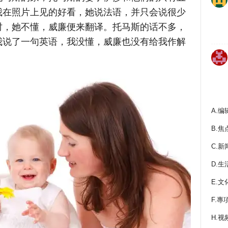
我在照片上见的好看，她说法语，并只会说很少
时，她不懂，威廉便来翻译。托马斯的话不多，
我说了一句英语，我没懂，威廉也没有给我作解
A.编
B.焦
C.新
D.生
E.文
F.專
H.视