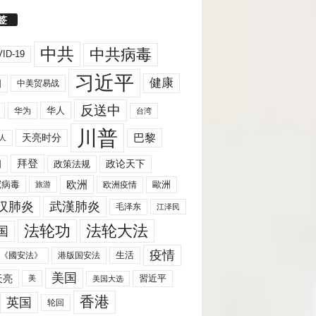
签
中共
中共病毒
ID-19
习近平
健康
国
中美贸易战
反送中
华人
华为
台湾
川普
天亮时分
巴黎
人
拜登
国
政策法规
政论天下
欧洲
歐洲
冠病毒
欧洲疫情
旅游
汉肺炎
武漢肺炎
毛泽东
江泽民
法轮功
法轮大法
国
疫情
生活
《國安法》
港版国安法
美国
天亮
習近平
美
美国大选
香港
英国
轮回