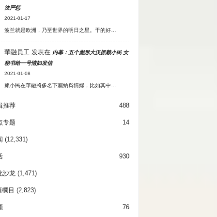
法严惩
2021-01-17
波兰就是欧洲，乃至世界的明日之星。干的好…
華融員工
发表在
内幕：五个彪形大汉抓赖小民 女
秘书给一号情妇发信
2021-01-08
賴小民在華融將多名下屬納爲情婦，比如其中…
辑推荐
488
点专题
14
闻
(12,331)
活
930
化沙龙
(1,471)
項欄目
(2,823)
频
76