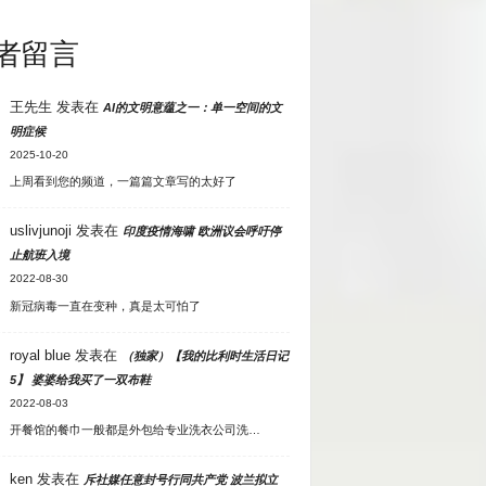
者留言
王先生
发表在
AI的文明意蕴之一：单一空间的文
明症候
2025-10-20
上周看到您的频道，一篇篇文章写的太好了
uslivjunoji
发表在
印度疫情海啸 欧洲议会呼吁停
止航班入境
2022-08-30
新冠病毒一直在变种，真是太可怕了
royal blue
发表在
（独家）【我的比利时生活日记
5】 婆婆给我买了一双布鞋
2022-08-03
开餐馆的餐巾一般都是外包给专业洗衣公司洗…
ken
发表在
斥社媒任意封号行同共产党 波兰拟立