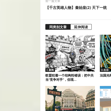
前一篇文章
【千古英雄人物】秦始皇(2) 天下一统
同类别文章
延伸阅读
C.新闻
D.生活
欧盟犯着一个结构性错误：把中共
法国光
当“竞争对手”，但现...