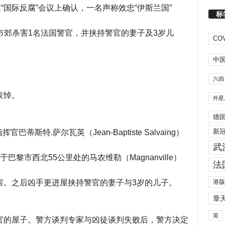
“国际反腐”会议上确认，
一名声称效忠“伊斯兰国”
标
黎市郊杀害1名法国警官，并挟持警官的妻子及3岁儿
COV
中
六四
哀悼。
外星
德
新
官巴蒂斯特.萨尔瓦英（Jean-Baptiste Salvaing）
武
黎市西北55公里处的马农维勒（Magnanville）
法
港版
害。之后凶手更进屋挟持警官的妻子与3岁的儿子。
章
英
官的屋子。警方谈判专家与凶徒谈判失败后，警方决定