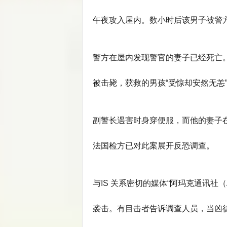
午夜攻入屋内。数小时后该男子被警
警方在屋内发现警官的妻子已经死亡
被击毙，获救的男孩“受惊却安然无恙
副警长遇害时身穿便服，而他的妻子在蒙特拉
法国检方已对此案展开反恐调查。
与IS 关系密切的媒体“阿玛克通讯社（Am
袭击。有目击者告诉调查人员，当凶徒