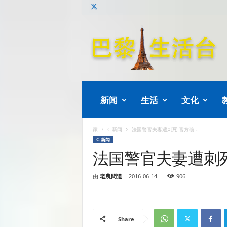
巴
黎
生
活
新闻
生活
文化
家
C.新闻
法国警官夫妻遭刺死 官方确...
C.新闻
法国警官夫妻遭刺死
由
老農問道
-
2016-06-14
906
Share