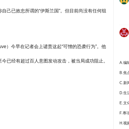
自己已效忠所谓的“伊斯兰国”。但目前尚没有任何组
eneuve）今早在记者会上谴责这起“可憎的恐袭行为”。他
至今已经有超过百人意图发动攻击，被当局成功阻止。
A.编
B.焦
C.新
D.生
E.文
F.專
H.视