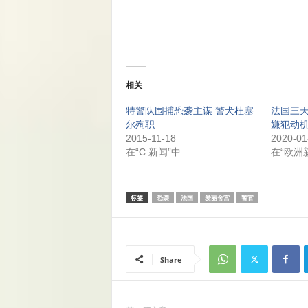
相关
特警队围捕恐袭主谋 警犬杜塞
法国三天
尔殉职
嫌犯动
2015-11-18
2020-01
在“C.新闻”中
在“欧洲
标签
恐袭
法国
爱丽舍宫
警官
Share