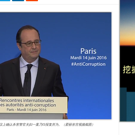
会议上确认杀害警官夫妇一案乃IS报复所为。（爱丽舍宫视频截图）