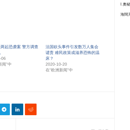
I.奧
海闊
两起恐袭案 警方调查
法国砍头事件引发数万人集会
机
谴责 难民政策成滋养恐怖的温
-06
床？
新闻”中
2020-10-20
在“欧洲新闻”中