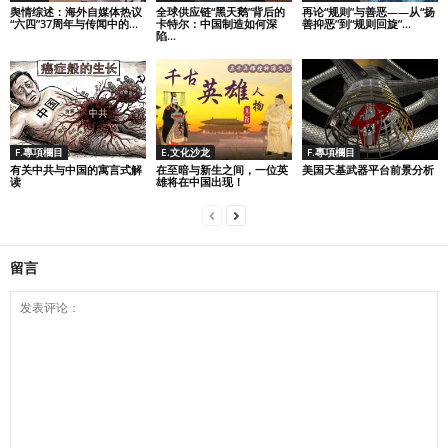
舆情综述：海外自媒体热议
全球供应链“黑天鹅”背后的
再论“规则”与善恶——从“扬
“六四”37周年与传闻中的...
卡特尔：中国制造如何深
善抑恶”到“规则回旋”...
陷...
F.專項欄目
E.文化沙龙
F.專項欄目
有关中共与中国的寓言式解
在至暗与新生之间，一位英
美国天基武器平台前景分析
读
雄将在中国出现！
留言