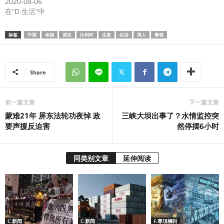
2020-08-06
在“D.生活”中
标签
中国
幸福
朋友
比利时
生意
生活
男人
餐馆
Share
前一篇文章
下一篇文章
蒙难21年 屏东法轮功夜悼 政
三峡大坝出事了？水情监控突
要声援反迫害
然停摆6小时
同类别文章
延伸阅读
C.新闻
C.新闻
F.專項欄目