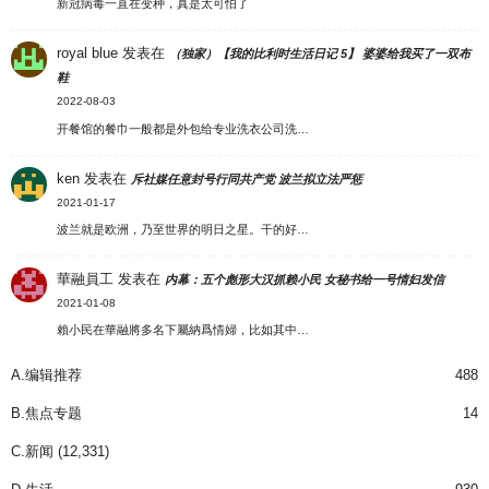
新冠病毒一直在变种，真是太可怕了
royal blue
发表在
（独家）【我的比利时生活日记 5】 婆婆给我买了一双布
鞋
2022-08-03
开餐馆的餐巾一般都是外包给专业洗衣公司洗…
ken
发表在
斥社媒任意封号行同共产党 波兰拟立法严惩
2021-01-17
波兰就是欧洲，乃至世界的明日之星。干的好…
華融員工
发表在
内幕：五个彪形大汉抓赖小民 女秘书给一号情妇发信
2021-01-08
賴小民在華融將多名下屬納爲情婦，比如其中…
A.编辑推荐
488
B.焦点专题
14
C.新闻
(12,331)