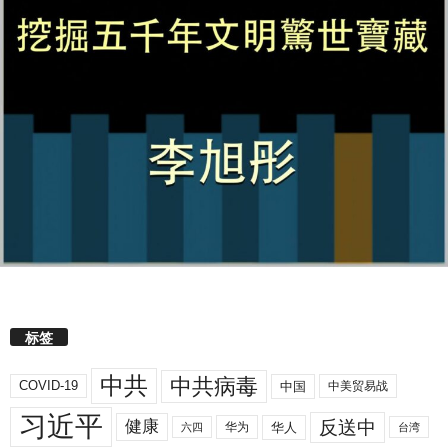
标签
中共
中共病毒
COVID-19
中国
中美贸易战
习近平
反送中
健康
华人
华为
六四
台湾