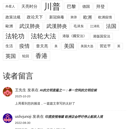
川普
拜登
天亮时分
巴黎
德国
外星人
欧洲
政策法规
政论天下
新冠病毒
欧洲疫情
旅游
武汉肺炎
武漢肺炎
法国
歐洲
毛泽东
江泽民
法轮功
法轮大法
港版《國安法》
港版国安法
美国
疫情
生活
章天亮
習近平
美
美国大选
英
香港
英国
轮回
读者留言
王先生
发表在
AI的文明意蕴之一：单一空间的文明症候
2025-10-20
上周看到您的频道，一篇篇文章写的太好了
uslivjunoji
发表在
印度疫情海啸 欧洲议会呼吁停止航班入境
2022-08-30