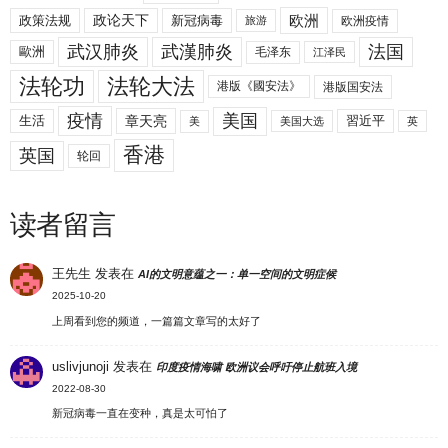
欧洲
政策法规
政论天下
新冠病毒
欧洲疫情
旅游
武汉肺炎
武漢肺炎
法国
歐洲
毛泽东
江泽民
法轮功
法轮大法
港版《國安法》
港版国安法
美国
疫情
生活
章天亮
習近平
美
美国大选
英
香港
英国
轮回
读者留言
王先生
发表在
AI的文明意蕴之一：单一空间的文明症候
2025-10-20
上周看到您的频道，一篇篇文章写的太好了
uslivjunoji
发表在
印度疫情海啸 欧洲议会呼吁停止航班入境
2022-08-30
新冠病毒一直在变种，真是太可怕了