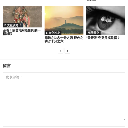
E.文化沙龙
必看！阴曹地府给阳间的一
E.文化沙龙
海闊天空
幅对联
捐钱之功占十分之四 拒色之
“天开眼”究竟是福是祸？
功占十分之六
留言