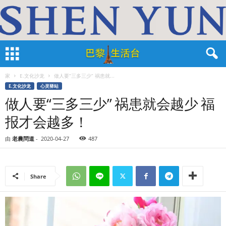
家
E.文化沙龙
做人要“三多三少” 祸患就...
E.文化沙龙
心灵驿站
做人要“三多三少” 祸患就会越少 福
报才会越多！
由
老農問道
-
2020-04-27
487
Share