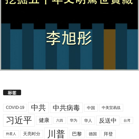
标签
中共
中共病毒
COVID-19
中国
中美贸易战
习近平
反送中
健康
华人
华为
六四
台湾
川普
拜登
天亮时分
巴黎
德国
外星人