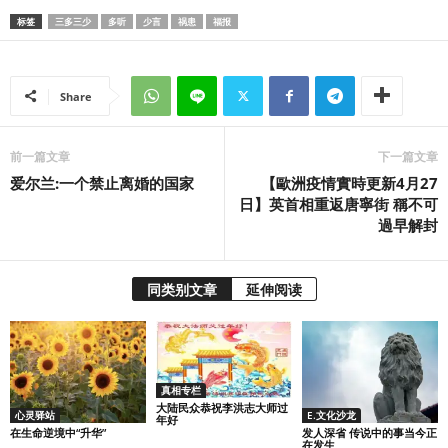
标签
三多三少
多听
少言
祸患
福报
Share
前一篇文章
下一篇文章
爱尔兰:一个禁止离婚的国家
【歐洲疫情實時更新4月27
日】英首相重返唐寧街 稱不可
過早解封
同类别文章
延伸阅读
真相专栏
大陆民众恭祝李洪志大师过
心灵驿站
E.文化沙龙
年好
在生命逆境中“升华”
发人深省 传说中的事当今正
在发生