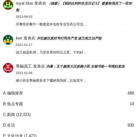
royal blue
发表在
（独家）【我的比利时生活日记 5】 婆婆给我买了一双布
鞋
2022-08-03
开餐馆的餐巾一般都是外包给专业洗衣公司洗…
ken
发表在
斥社媒任意封号行同共产党 波兰拟立法严惩
2021-01-17
波兰就是欧洲，乃至世界的明日之星。干的好…
華融員工
发表在
内幕：五个彪形大汉抓赖小民 女秘书给一号情妇发信
2021-01-08
賴小民在華融將多名下屬納爲情婦，比如其中…
A.编辑推荐
488
B.焦点专题
14
C.新闻
(12,331)
D.生活
930
E.文化沙龙
(1,471)