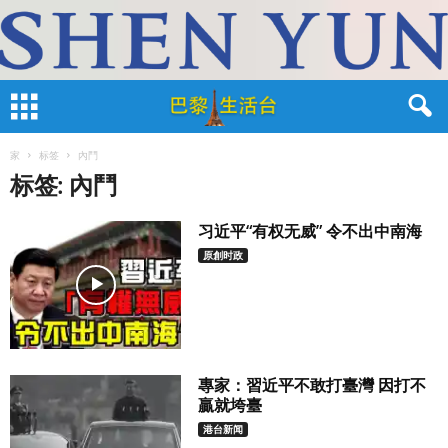
家
标签
內鬥
标签: 內鬥
习近平“有权无威” 令不出中南海
原創时政
專家：習近平不敢打臺灣 因打不
贏就垮臺
港台新闻