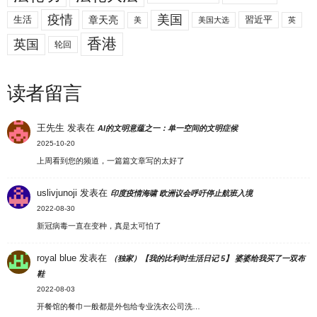
美国
疫情
生活
章天亮
習近平
美
美国大选
英
香港
英国
轮回
读者留言
王先生
发表在
AI的文明意蕴之一：单一空间的文明症候
2025-10-20
上周看到您的频道，一篇篇文章写的太好了
uslivjunoji
发表在
印度疫情海啸 欧洲议会呼吁停止航班入境
2022-08-30
新冠病毒一直在变种，真是太可怕了
royal blue
发表在
（独家）【我的比利时生活日记 5】 婆婆给我买了一双布
鞋
2022-08-03
开餐馆的餐巾一般都是外包给专业洗衣公司洗…