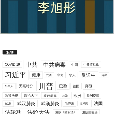
标签
中共
中共病毒
COVID-19
中国
中美贸易战
习近平
反送中
健康
华人
华为
六四
台湾
川普
拜登
天亮时分
巴黎
德国
外星人
欧洲
政策法规
政论天下
新冠病毒
欧洲疫情
旅游
武汉肺炎
武漢肺炎
法国
歐洲
毛泽东
江泽民
法轮功
法轮大法
港版《國安法》
港版国安法