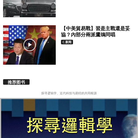
【中美貿易戰】習是主戰還是妥
協？內部分兩派鷹鴿同唱
C.新闻
推荐图书
探寻逻辑学、近代科技与易经的共同根源