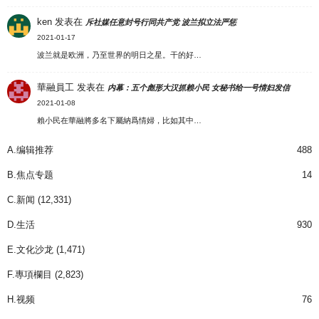
ken
发表在
斥社媒任意封号行同共产党 波兰拟立法严惩
2021-01-17
波兰就是欧洲，乃至世界的明日之星。干的好…
華融員工
发表在
内幕：五个彪形大汉抓赖小民 女秘书给一号情妇发信
2021-01-08
賴小民在華融將多名下屬納爲情婦，比如其中…
A.编辑推荐
488
B.焦点专题
14
C.新闻
(12,331)
D.生活
930
E.文化沙龙
(1,471)
F.專項欄目
(2,823)
H.视频
76