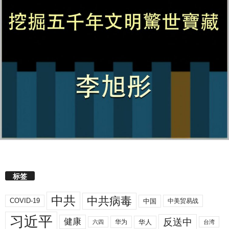
标签
中共
中共病毒
COVID-19
中国
中美贸易战
习近平
反送中
健康
华人
华为
六四
台湾