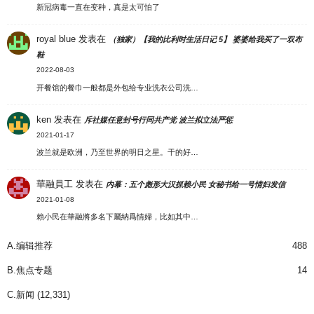
新冠病毒一直在变种，真是太可怕了
royal blue
发表在
（独家）【我的比利时生活日记 5】 婆婆给我买了一双布
鞋
2022-08-03
开餐馆的餐巾一般都是外包给专业洗衣公司洗…
ken
发表在
斥社媒任意封号行同共产党 波兰拟立法严惩
2021-01-17
波兰就是欧洲，乃至世界的明日之星。干的好…
華融員工
发表在
内幕：五个彪形大汉抓赖小民 女秘书给一号情妇发信
2021-01-08
賴小民在華融將多名下屬納爲情婦，比如其中…
A.编辑推荐
488
B.焦点专题
14
C.新闻
(12,331)