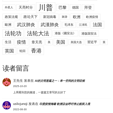
川普
拜登
天亮时分
巴黎
德国
外星人
欧洲
政策法规
政论天下
新冠病毒
欧洲疫情
旅游
武汉肺炎
武漢肺炎
法国
歐洲
毛泽东
江泽民
法轮功
法轮大法
港版《國安法》
港版国安法
美国
疫情
生活
章天亮
習近平
美
美国大选
英
香港
英国
轮回
读者留言
王先生
发表在
AI的文明意蕴之一：单一空间的文明症候
2025-10-20
上周看到您的频道，一篇篇文章写的太好了
uslivjunoji
发表在
印度疫情海啸 欧洲议会呼吁停止航班入境
2022-08-30