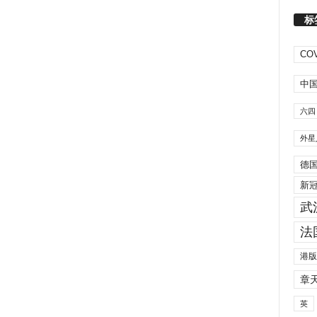
标
COV
中
六四
外星
德
新
武
法
港版
章
英