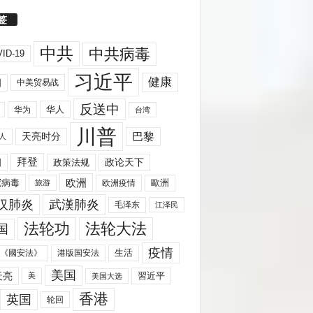
签
中共
中共病毒
ID-19
习近平
健康
国
中美贸易战
反送中
华人
华为
台湾
川普
天亮时分
巴黎
人
拜登
国
政策法规
政论天下
欧洲
歐洲
冠病毒
欧洲疫情
旅游
汉肺炎
武漢肺炎
毛泽东
江泽民
法轮功
法轮大法
国
疫情
生活
《國安法》
港版国安法
美国
天亮
習近平
美
美国大选
香港
英国
轮回