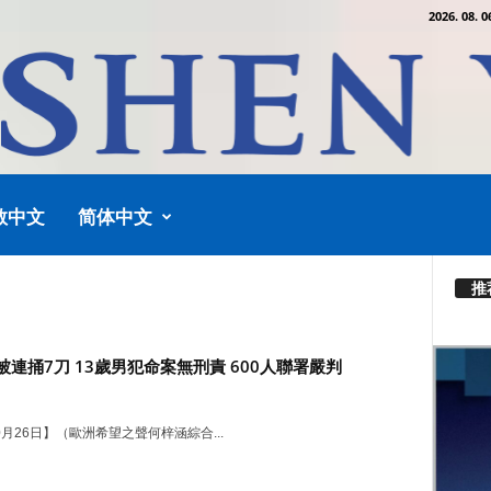
2026. 08. 0
教中文
简体中文
推
連捅7刀 13歲男犯命案無刑責 600人聯署嚴判
10月26日】（歐洲希望之聲何梓涵綜合...