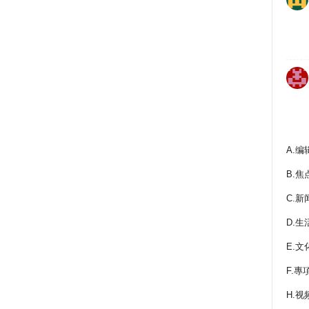
A.编
B.焦
C.新
D.生
E.文
F.專
H.视