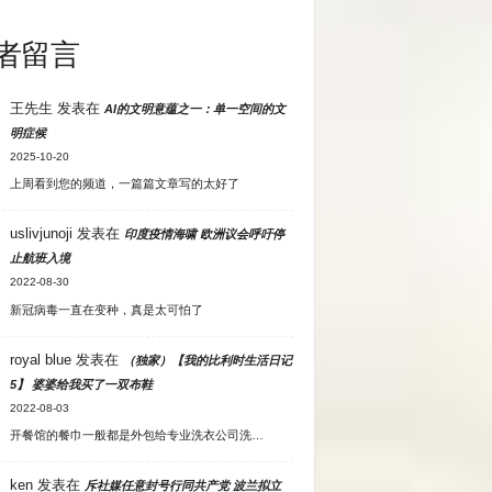
者留言
王先生
发表在
AI的文明意蕴之一：单一空间的文
明症候
2025-10-20
上周看到您的频道，一篇篇文章写的太好了
uslivjunoji
发表在
印度疫情海啸 欧洲议会呼吁停
止航班入境
2022-08-30
新冠病毒一直在变种，真是太可怕了
royal blue
发表在
（独家）【我的比利时生活日记
5】 婆婆给我买了一双布鞋
2022-08-03
开餐馆的餐巾一般都是外包给专业洗衣公司洗…
ken
发表在
斥社媒任意封号行同共产党 波兰拟立