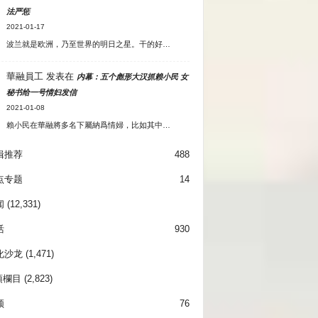
法严惩
2021-01-17
波兰就是欧洲，乃至世界的明日之星。干的好…
華融員工
发表在
内幕：五个彪形大汉抓赖小民 女
秘书给一号情妇发信
2021-01-08
賴小民在華融將多名下屬納爲情婦，比如其中…
辑推荐
488
点专题
14
闻
(12,331)
活
930
化沙龙
(1,471)
項欄目
(2,823)
频
76