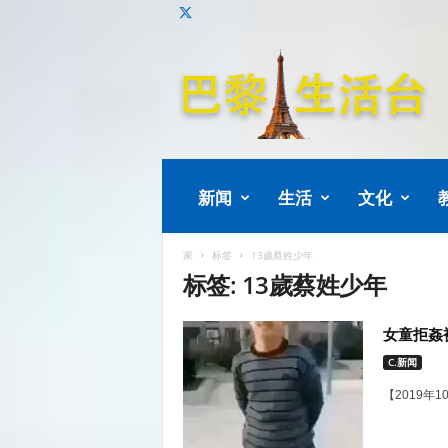
巴
黎
生
活
新闻
生活
文化
家
标签
13歲蔡姓少年
标签: 13歲蔡姓少年
女童拒姦被
C.新闻
【2019年