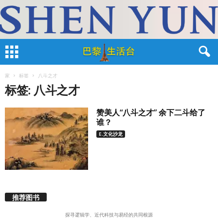
家
标签
八斗之才
标签: 八斗之才
赞美人“八斗之才” 余下二斗给了
谁？
E.文化沙龙
推荐图书
探寻逻辑学、近代科技与易经的共同根源