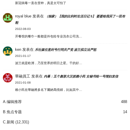
新冠病毒一直在变种，真是太可怕了
royal blue
发表在
（独家）【我的比利时生活日记 5】 婆婆给我买了一双布
鞋
2022-08-03
开餐馆的餐巾一般都是外包给专业洗衣公司洗…
ken
发表在
斥社媒任意封号行同共产党 波兰拟立法严惩
2021-01-17
波兰就是欧洲，乃至世界的明日之星。干的好…
華融員工
发表在
内幕：五个彪形大汉抓赖小民 女秘书给一号情妇发信
2021-01-08
賴小民在華融將多名下屬納爲情婦，比如其中…
A.编辑推荐
488
B.焦点专题
14
C.新闻
(12,331)