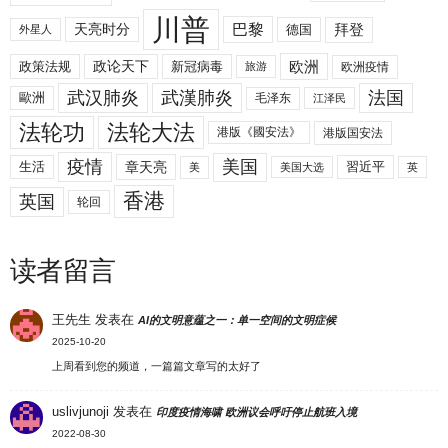
川普
拜登
天亮时分
巴黎
德国
外星人
欧洲
政策法规
政论天下
新冠病毒
欧洲疫情
旅游
武汉肺炎
武漢肺炎
法国
歐洲
毛泽东
江泽民
法轮功
法轮大法
港版《國安法》
港版国安法
美国
疫情
生活
章天亮
習近平
美
美国大选
英
香港
英国
轮回
读者留言
王先生
发表在
AI的文明意蕴之一：单一空间的文明症候
2025-10-20
上周看到您的频道，一篇篇文章写的太好了
uslivjunoji
发表在
印度疫情海啸 欧洲议会呼吁停止航班入境
2022-08-30