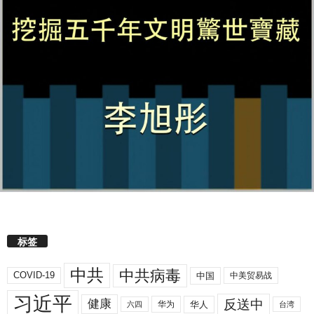
标签
中共
中共病毒
COVID-19
中国
中美贸易战
习近平
反送中
健康
华人
华为
六四
台湾