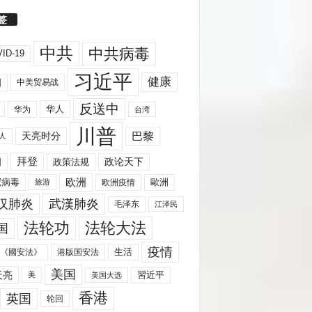
签
中共
中共病毒
ID-19
习近平
健康
国
中美贸易战
反送中
华人
华为
台湾
川普
天亮时分
巴黎
人
拜登
国
政策法规
政论天下
欧洲
歐洲
冠病毒
欧洲疫情
旅游
汉肺炎
武漢肺炎
毛泽东
江泽民
法轮功
法轮大法
国
疫情
生活
《國安法》
港版国安法
美国
天亮
習近平
美
美国大选
香港
英国
轮回