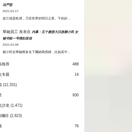
法严惩
2021-01-17
波兰就是欧洲，乃至世界的明日之星。干的好…
華融員工
发表在
内幕：五个彪形大汉抓赖小民 女
秘书给一号情妇发信
2021-01-08
賴小民在華融將多名下屬納爲情婦，比如其中…
辑推荐
488
点专题
14
闻
(12,331)
活
930
化沙龙
(1,471)
項欄目
(2,823)
频
76