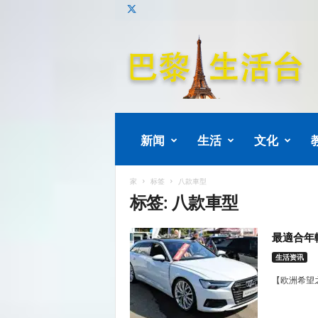
巴
黎
生
活
新闻
生活
文化
家
标签
八款車型
标签: 八款車型
最適合年
生活资讯
【欧洲希望之