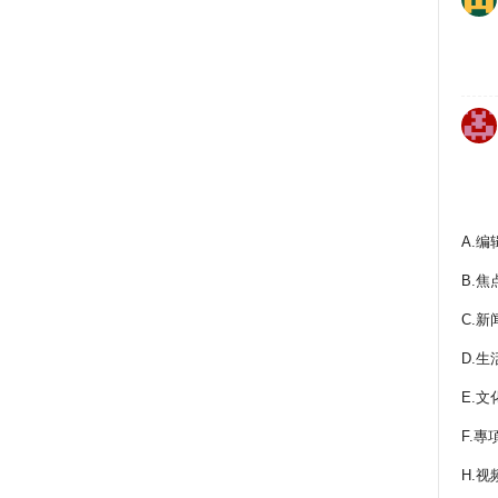
A.编
B.焦
C.新
D.生
E.文
F.專
H.视