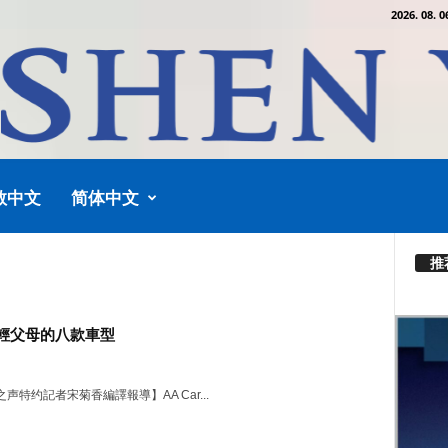
2026. 08. 0
教中文
简体中文
推
輕父母的八款車型
声特约記者宋菊香編譯報導】AA Car...