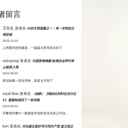
者留言
王先生
发表在
AI的文明意蕴之一：单一空间的文
明症候
2025-10-20
上周看到您的频道，一篇篇文章写的太好了
uslivjunoji
发表在
印度疫情海啸 欧洲议会呼吁停
止航班入境
2022-08-30
新冠病毒一直在变种，真是太可怕了
royal blue
发表在
（独家）【我的比利时生活日记
5】 婆婆给我买了一双布鞋
2022-08-03
开餐馆的餐巾一般都是外包给专业洗衣公司洗…
ken
发表在
斥社媒任意封号行同共产党 波兰拟立