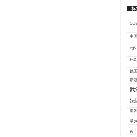
标
COV
中
六四
外星
德
新
武
法
港版
章
英