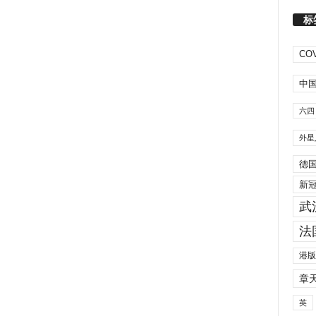
标
COV
中
六四
外星
德
新
武
法
港版
章
英