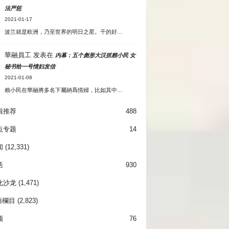
法严惩
2021-01-17
波兰就是欧洲，乃至世界的明日之星。干的好…
華融員工
发表在
内幕：五个彪形大汉抓赖小民 女
秘书给一号情妇发信
2021-01-08
賴小民在華融將多名下屬納爲情婦，比如其中…
辑推荐
488
点专题
14
闻
(12,331)
活
930
化沙龙
(1,471)
項欄目
(2,823)
频
76