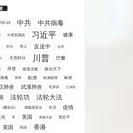
签
中共
中共病毒
ID-19
习近平
健康
国
中美贸易战
反送中
华人
华为
台湾
川普
天亮时分
巴黎
人
拜登
国
政策法规
政论天下
欧洲
歐洲
冠病毒
欧洲疫情
旅游
汉肺炎
武漢肺炎
毛泽东
江泽民
法轮功
法轮大法
国
疫情
生活
《國安法》
港版国安法
美国
天亮
習近平
美
美国大选
香港
英国
轮回