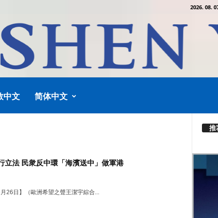
2026. 08. 0
教中文
简体中文
推
行立法 民衆反中環「海濱送中」做軍港
06月26日】（歐洲希望之聲王潔宇綜合...