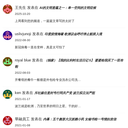
王先生
发表在
AI的文明意蕴之一：单一空间的文明症候
2025-10-20
上周看到您的频道，一篇篇文章写的太好了
uslivjunoji
发表在
印度疫情海啸 欧洲议会呼吁停止航班入境
2022-08-30
新冠病毒一直在变种，真是太可怕了
royal blue
发表在
（独家）【我的比利时生活日记 5】 婆婆给我买了一双布
鞋
2022-08-03
开餐馆的餐巾一般都是外包给专业洗衣公司洗…
ken
发表在
斥社媒任意封号行同共产党 波兰拟立法严惩
2021-01-17
波兰就是欧洲，乃至世界的明日之星。干的好…
華融員工
发表在
内幕：五个彪形大汉抓赖小民 女秘书给一号情妇发信
2021-01-08