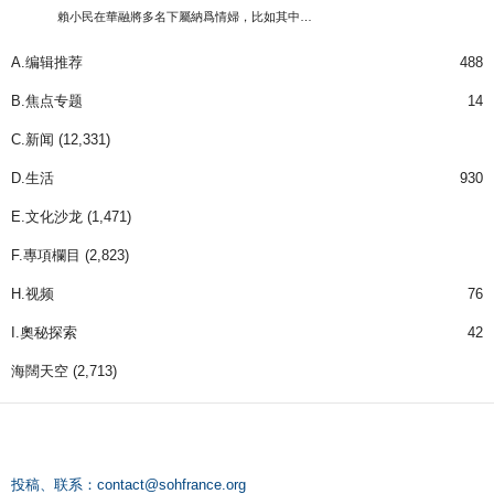
賴小民在華融將多名下屬納爲情婦，比如其中…
A.编辑推荐
488
B.焦点专题
14
C.新闻
(12,331)
D.生活
930
E.文化沙龙
(1,471)
F.專項欄目
(2,823)
H.视频
76
I.奧秘探索
42
海闊天空
(2,713)
投稿、联系：
contact@sohfrance.org