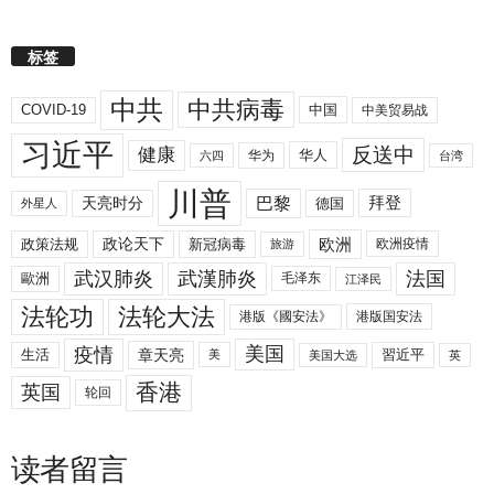
标签
中共
中共病毒
COVID-19
中国
中美贸易战
习近平
反送中
健康
华人
华为
六四
台湾
川普
拜登
天亮时分
巴黎
德国
外星人
欧洲
政策法规
政论天下
新冠病毒
欧洲疫情
旅游
武汉肺炎
武漢肺炎
法国
歐洲
毛泽东
江泽民
法轮功
法轮大法
港版《國安法》
港版国安法
美国
疫情
生活
章天亮
習近平
美
美国大选
英
香港
英国
轮回
读者留言