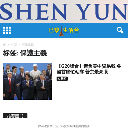
家
标签
保護主義
标签: 保護主義
【G20峰會】聚焦美中貿易戰 各
國首腦忙站隊 普京最亮眼
C.新闻
推荐图书
探寻逻辑学、近代科技与易经的共同根源