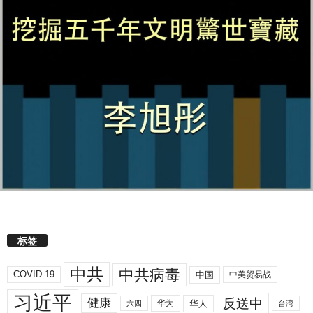
标签
中共
中共病毒
COVID-19
中国
中美贸易战
习近平
反送中
健康
华人
华为
六四
台湾