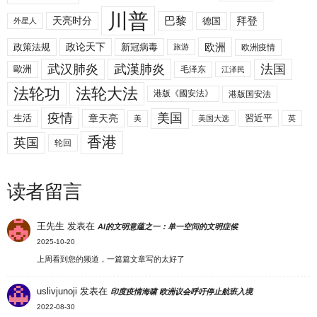
川普
拜登
天亮时分
巴黎
德国
外星人
欧洲
政策法规
政论天下
新冠病毒
欧洲疫情
旅游
武汉肺炎
武漢肺炎
法国
歐洲
毛泽东
江泽民
法轮功
法轮大法
港版《國安法》
港版国安法
美国
疫情
生活
章天亮
習近平
美
美国大选
英
香港
英国
轮回
读者留言
王先生
发表在
AI的文明意蕴之一：单一空间的文明症候
2025-10-20
上周看到您的频道，一篇篇文章写的太好了
uslivjunoji
发表在
印度疫情海啸 欧洲议会呼吁停止航班入境
2022-08-30