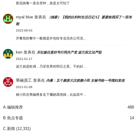
新冠病毒一直在变种，真是太可怕了
royal blue
发表在
（独家）【我的比利时生活日记 5】 婆婆给我买了一双布
鞋
2022-08-03
开餐馆的餐巾一般都是外包给专业洗衣公司洗…
ken
发表在
斥社媒任意封号行同共产党 波兰拟立法严惩
2021-01-17
波兰就是欧洲，乃至世界的明日之星。干的好…
華融員工
发表在
内幕：五个彪形大汉抓赖小民 女秘书给一号情妇发信
2021-01-08
賴小民在華融將多名下屬納爲情婦，比如其中…
A.编辑推荐
488
B.焦点专题
14
C.新闻
(12,331)