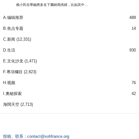
賴小民在華融將多名下屬納爲情婦，比如其中…
A.编辑推荐
488
B.焦点专题
14
C.新闻
(12,331)
D.生活
930
E.文化沙龙
(1,471)
F.專項欄目
(2,823)
H.视频
76
I.奧秘探索
42
海闊天空
(2,713)
投稿、联系：
contact@sohfrance.org