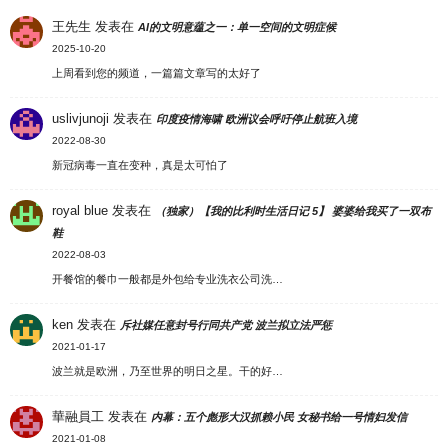
王先生
发表在
AI的文明意蕴之一：单一空间的文明症候
2025-10-20
上周看到您的频道，一篇篇文章写的太好了
uslivjunoji
发表在
印度疫情海啸 欧洲议会呼吁停止航班入境
2022-08-30
新冠病毒一直在变种，真是太可怕了
royal blue
发表在
（独家）【我的比利时生活日记 5】 婆婆给我买了一双布
鞋
2022-08-03
开餐馆的餐巾一般都是外包给专业洗衣公司洗…
ken
发表在
斥社媒任意封号行同共产党 波兰拟立法严惩
2021-01-17
波兰就是欧洲，乃至世界的明日之星。干的好…
華融員工
发表在
内幕：五个彪形大汉抓赖小民 女秘书给一号情妇发信
2021-01-08