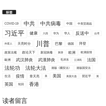
标签
中共
中共病毒
COVID-19
中国
中美贸易战
习近平
反送中
健康
华人
华为
六四
台湾
川普
拜登
天亮时分
巴黎
德国
外星人
欧洲
政策法规
政论天下
新冠病毒
欧洲疫情
旅游
武汉肺炎
武漢肺炎
法国
歐洲
毛泽东
江泽民
法轮功
法轮大法
港版《國安法》
港版国安法
美国
疫情
生活
章天亮
習近平
美
美国大选
英
香港
英国
轮回
读者留言