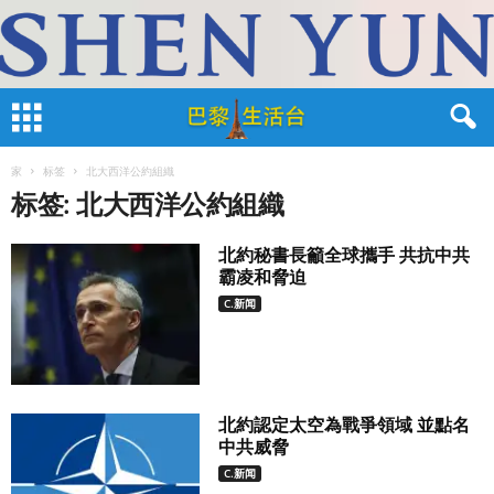
家
标签
北大西洋公約組織
标签: 北大西洋公約組織
北約秘書長籲全球攜手 共抗中共
霸凌和脅迫
C.新闻
北約認定太空為戰爭領域 並點名
中共威脅
C.新闻