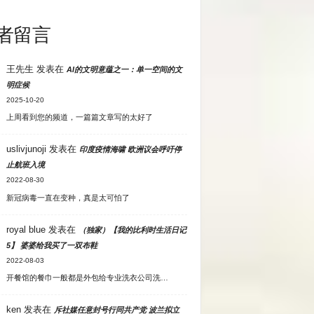
者留言
王先生
发表在
AI的文明意蕴之一：单一空间的文
明症候
2025-10-20
上周看到您的频道，一篇篇文章写的太好了
uslivjunoji
发表在
印度疫情海啸 欧洲议会呼吁停
止航班入境
2022-08-30
新冠病毒一直在变种，真是太可怕了
royal blue
发表在
（独家）【我的比利时生活日记
5】 婆婆给我买了一双布鞋
2022-08-03
开餐馆的餐巾一般都是外包给专业洗衣公司洗…
ken
发表在
斥社媒任意封号行同共产党 波兰拟立