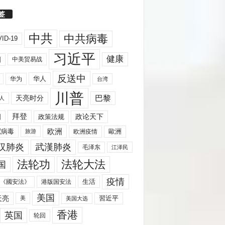
签
中共
中共病毒
ID-19
习近平
健康
国
中美贸易战
反送中
华人
华为
台湾
川普
天亮时分
巴黎
人
拜登
国
政策法规
政论天下
欧洲
歐洲
冠病毒
欧洲疫情
旅游
汉肺炎
武漢肺炎
毛泽东
江泽民
法轮功
法轮大法
国
疫情
生活
《國安法》
港版国安法
美国
天亮
習近平
美
美国大选
香港
英国
轮回