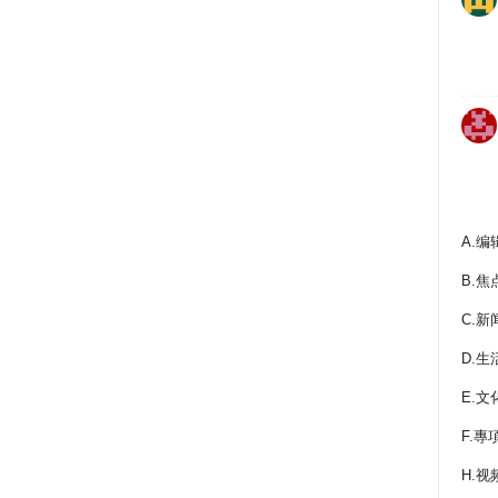
A.编
B.焦
C.新
D.生
E.文
F.專
H.视