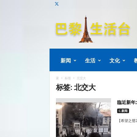
巴
黎
生
活
新闻
生活
文化
家
标签
北交大
标签: 北交大
臨近新年
C.新闻
【希望之聲2