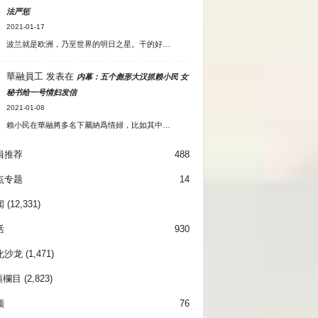
法严惩
2021-01-17
波兰就是欧洲，乃至世界的明日之星。干的好…
華融員工
发表在
内幕：五个彪形大汉抓赖小民 女
秘书给一号情妇发信
2021-01-08
賴小民在華融將多名下屬納爲情婦，比如其中…
辑推荐
488
点专题
14
闻
(12,331)
活
930
化沙龙
(1,471)
項欄目
(2,823)
频
76