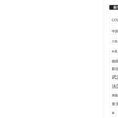
标
COV
中
六四
外星
德
新
武
法
港版
章
英