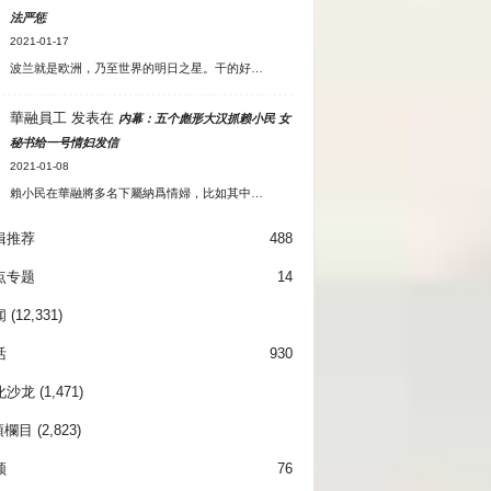
法严惩
2021-01-17
波兰就是欧洲，乃至世界的明日之星。干的好…
華融員工
发表在
内幕：五个彪形大汉抓赖小民 女
秘书给一号情妇发信
2021-01-08
賴小民在華融將多名下屬納爲情婦，比如其中…
辑推荐
488
点专题
14
闻
(12,331)
活
930
化沙龙
(1,471)
項欄目
(2,823)
频
76