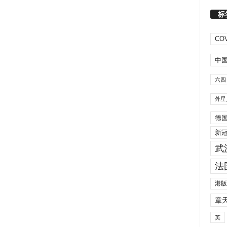
标
COV
中
六四
外星
德
新
武
法
港版
章
英