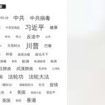
签
中共
中共病毒
ID-19
习近平
健康
国
中美贸易战
反送中
华人
华为
台湾
川普
天亮时分
巴黎
人
拜登
国
政策法规
政论天下
欧洲
歐洲
冠病毒
欧洲疫情
旅游
汉肺炎
武漢肺炎
毛泽东
江泽民
法轮功
法轮大法
国
疫情
生活
《國安法》
港版国安法
美国
天亮
習近平
美
美国大选
香港
英国
轮回