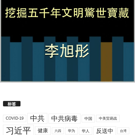
标签
中共
中共病毒
COVID-19
中国
中美贸易战
习近平
反送中
健康
华人
华为
六四
台湾