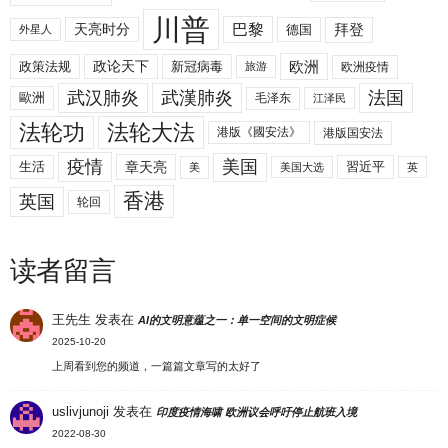
川普
拜登
天亮时分
巴黎
德国
外星人
欧洲
政策法规
政论天下
新冠病毒
欧洲疫情
旅游
武汉肺炎
武漢肺炎
法国
歐洲
毛泽东
江泽民
法轮功
法轮大法
港版《國安法》
港版国安法
美国
疫情
生活
章天亮
習近平
美
美国大选
英
香港
英国
轮回
读者留言
王先生
发表在
AI的文明意蕴之一：单一空间的文明症候
2025-10-20
上周看到您的频道，一篇篇文章写的太好了
uslivjunoji
发表在
印度疫情海啸 欧洲议会呼吁停止航班入境
2022-08-30