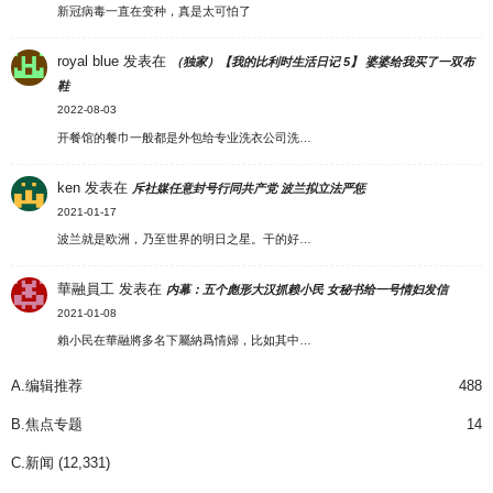
新冠病毒一直在变种，真是太可怕了
royal blue
发表在
（独家）【我的比利时生活日记 5】 婆婆给我买了一双布
鞋
2022-08-03
开餐馆的餐巾一般都是外包给专业洗衣公司洗…
ken
发表在
斥社媒任意封号行同共产党 波兰拟立法严惩
2021-01-17
波兰就是欧洲，乃至世界的明日之星。干的好…
華融員工
发表在
内幕：五个彪形大汉抓赖小民 女秘书给一号情妇发信
2021-01-08
賴小民在華融將多名下屬納爲情婦，比如其中…
A.编辑推荐
488
B.焦点专题
14
C.新闻
(12,331)