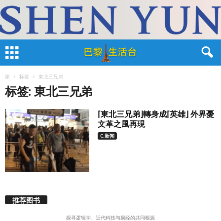
家
标签
東北三兄弟
标签: 東北三兄弟
⌈東北三兄弟⌋轉身成⌈英雄⌋ 外界憂
文革之風再現
C.新闻
推荐图书
探寻逻辑学、近代科技与易经的共同根源