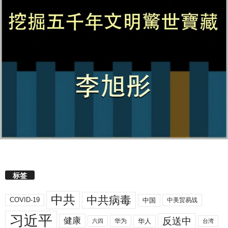
标签
中共
中共病毒
COVID-19
中国
中美贸易战
习近平
反送中
健康
华人
华为
六四
台湾