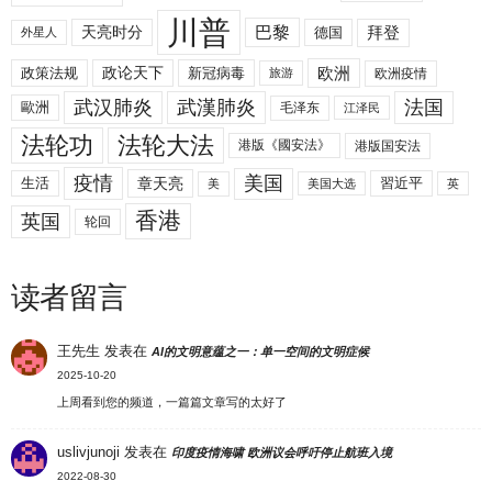
川普
拜登
天亮时分
巴黎
德国
外星人
欧洲
政策法规
政论天下
新冠病毒
欧洲疫情
旅游
武汉肺炎
武漢肺炎
法国
歐洲
毛泽东
江泽民
法轮功
法轮大法
港版《國安法》
港版国安法
美国
疫情
生活
章天亮
習近平
美
美国大选
英
香港
英国
轮回
读者留言
王先生
发表在
AI的文明意蕴之一：单一空间的文明症候
2025-10-20
上周看到您的频道，一篇篇文章写的太好了
uslivjunoji
发表在
印度疫情海啸 欧洲议会呼吁停止航班入境
2022-08-30