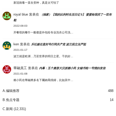
新冠病毒一直在变种，真是太可怕了
royal blue
发表在
（独家）【我的比利时生活日记 5】 婆婆给我买了一双布
鞋
2022-08-03
开餐馆的餐巾一般都是外包给专业洗衣公司洗…
ken
发表在
斥社媒任意封号行同共产党 波兰拟立法严惩
2021-01-17
波兰就是欧洲，乃至世界的明日之星。干的好…
華融員工
发表在
内幕：五个彪形大汉抓赖小民 女秘书给一号情妇发信
2021-01-08
賴小民在華融將多名下屬納爲情婦，比如其中…
A.编辑推荐
488
B.焦点专题
14
C.新闻
(12,331)