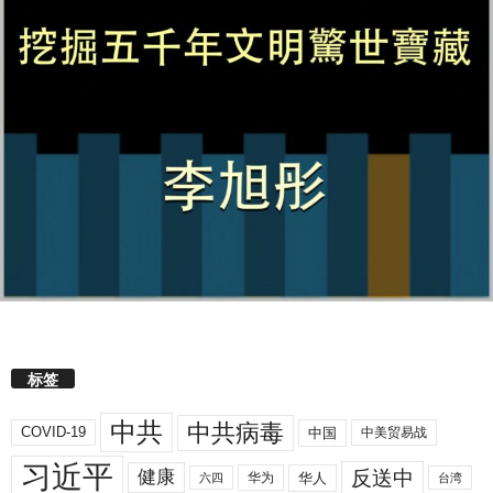
标签
中共
中共病毒
COVID-19
中国
中美贸易战
习近平
反送中
健康
华人
华为
六四
台湾