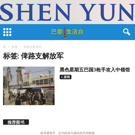
家
标签
俾路支解放军
标签: 俾路支解放军
黑色星期五巴国3枪手攻入中领馆
C.新闻
推荐图书
探寻逻辑学、近代科技与易经的共同根源