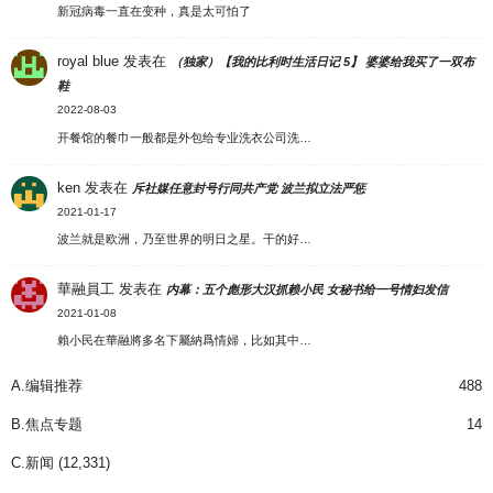
新冠病毒一直在变种，真是太可怕了
royal blue
发表在
（独家）【我的比利时生活日记 5】 婆婆给我买了一双布
鞋
2022-08-03
开餐馆的餐巾一般都是外包给专业洗衣公司洗…
ken
发表在
斥社媒任意封号行同共产党 波兰拟立法严惩
2021-01-17
波兰就是欧洲，乃至世界的明日之星。干的好…
華融員工
发表在
内幕：五个彪形大汉抓赖小民 女秘书给一号情妇发信
2021-01-08
賴小民在華融將多名下屬納爲情婦，比如其中…
A.编辑推荐
488
B.焦点专题
14
C.新闻
(12,331)