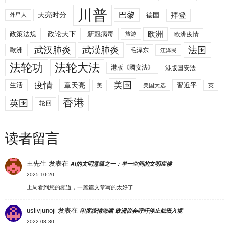
川普
拜登
天亮时分
巴黎
德国
外星人
欧洲
政策法规
政论天下
新冠病毒
欧洲疫情
旅游
武汉肺炎
武漢肺炎
法国
歐洲
毛泽东
江泽民
法轮功
法轮大法
港版《國安法》
港版国安法
美国
疫情
生活
章天亮
習近平
美
美国大选
英
香港
英国
轮回
读者留言
王先生
发表在
AI的文明意蕴之一：单一空间的文明症候
2025-10-20
上周看到您的频道，一篇篇文章写的太好了
uslivjunoji
发表在
印度疫情海啸 欧洲议会呼吁停止航班入境
2022-08-30