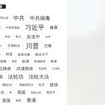
签
中共
中共病毒
ID-19
习近平
健康
国
中美贸易战
反送中
华人
华为
台湾
川普
天亮时分
巴黎
人
拜登
国
政策法规
政论天下
欧洲
歐洲
冠病毒
欧洲疫情
旅游
汉肺炎
武漢肺炎
毛泽东
江泽民
法轮功
法轮大法
国
疫情
生活
《國安法》
港版国安法
美国
天亮
習近平
美
美国大选
香港
英国
轮回