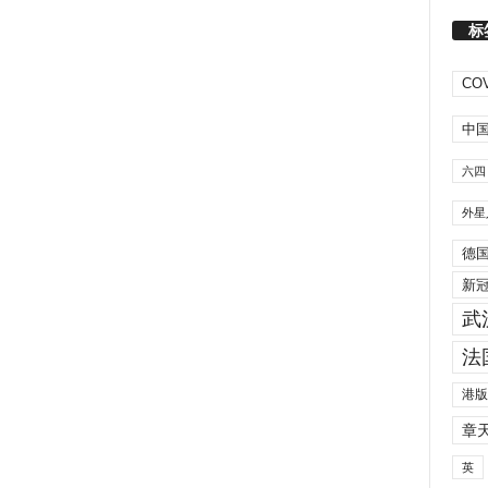
标
COV
中
六四
外星
德
新
武
法
港版
章
英