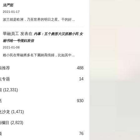
法严惩
2021-01-17
波兰就是欧洲，乃至世界的明日之星。干的好…
華融員工
发表在
内幕：五个彪形大汉抓赖小民 女
秘书给一号情妇发信
2021-01-08
賴小民在華融將多名下屬納爲情婦，比如其中…
辑推荐
488
点专题
14
闻
(12,331)
活
930
化沙龙
(1,471)
項欄目
(2,823)
频
76