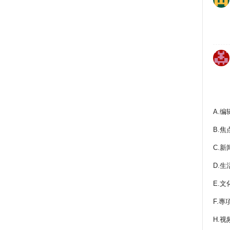
A.编
B.焦
C.新
D.生
E.文
F.專
H.视