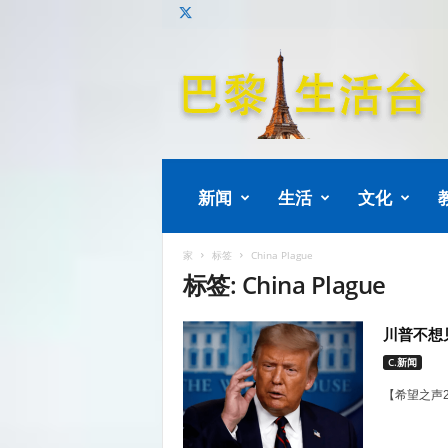
巴
黎
生
活
新闻
生活
文化
家
标签
China Plague
标签: China Plague
川普不想
C.新闻
【希望之声2