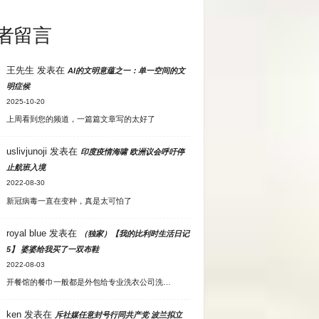
者留言
王先生
发表在
AI的文明意蕴之一：单一空间的文
明症候
2025-10-20
上周看到您的频道，一篇篇文章写的太好了
uslivjunoji
发表在
印度疫情海啸 欧洲议会呼吁停
止航班入境
2022-08-30
新冠病毒一直在变种，真是太可怕了
royal blue
发表在
（独家）【我的比利时生活日记
5】 婆婆给我买了一双布鞋
2022-08-03
开餐馆的餐巾一般都是外包给专业洗衣公司洗…
ken
发表在
斥社媒任意封号行同共产党 波兰拟立